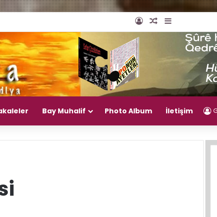
Giriş Yap
Rastgele Makal
Kenar Bölm
akaleler
Bay Muhalif
Photo Album
İletişim
G
si