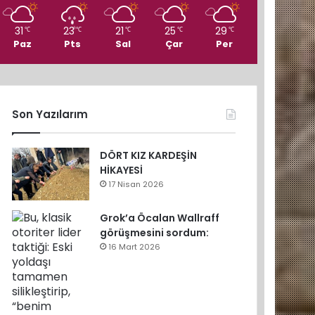
31
23
21
25
29
℃
℃
℃
℃
℃
Paz
Pts
Sal
Çar
Per
Son Yazılarım
DÖRT KIZ KARDEŞİN
HİKAYESİ
17 Nisan 2026
Grok’a Öcalan Wallraff
görüşmesini sordum:
16 Mart 2026