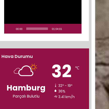
00:00
01:04:01
Hava Durumu
32
℃
Hamburg
32º - 19º
36%
Parçalı Bulutlu
3.41 km/h