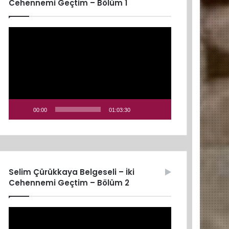
Cehennemi Geçtim – Bölüm 1
Video
oynatıcı
00:00
01:03:30
Selim Çürükkaya Belgeseli – İki
Cehennemi Geçtim – Bölüm 2
Video
oynatıcı