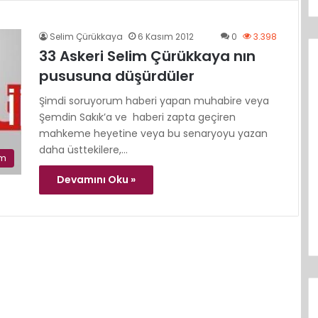
Selim Çürükkaya
6 Kasım 2012
0
3.398
33 Askeri Selim Çürükkaya nın
pususuna düşürdüler
Şimdi soruyorum haberi yapan muhabire veya
Şemdin Sakık’a ve haberi zapta geçiren
mahkeme heyetine veya bu senaryoyu yazan
daha üsttekilere,…
im
Devamını Oku »