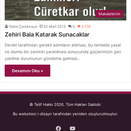
Makalelerim
Selim Çürükkaya
30 Mart 2013
0
2.774
Zehiri Bala Katarak Sunacaklar
Devlet tarafından gerekli adımların atılması, bu temelde yasal
ve olumlu bir zeminin yaratılması sonucunda güçlerimizin geri
çekilme durumunun gündeme gelmesi…
Devamını Oku »
© Telif Hakkı 2026, Tüm Hakları Saklıdır.
Bu websitesi
i-dizayn
tarafından yeniden oluşturulmuştur.
Facebook
YouTube