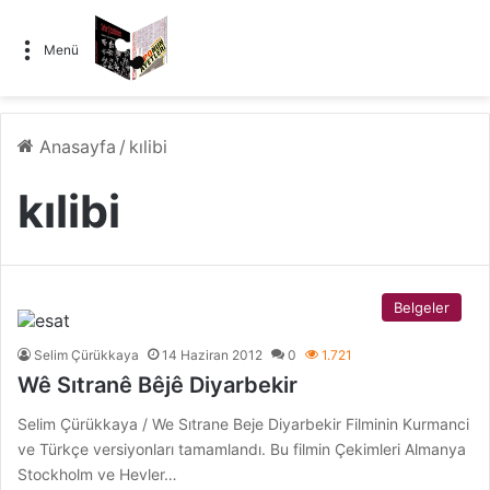
Menü
Anasayfa
/
kılibi
kılibi
Belgeler
Selim Çürükkaya
14 Haziran 2012
0
1.721
Wê Sıtranê Bêjê Diyarbekir
Selim Çürükkaya / We Sıtrane Beje Diyarbekir Filminin Kurmanci
ve Türkçe versiyonları tamamlandı. Bu filmin Çekimleri Almanya
Stockholm ve Hevler…