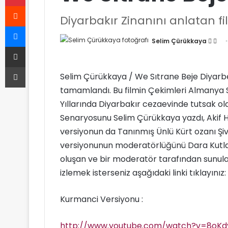
Reddit
Diyarbakır Zinanını anlatan fi
Messenger
Selim Çürükkaya
F
B
E-Posta ile paylaş
o
i
Yazdır
l
r
Selim Çürükkaya / We Sıtrane Beje Diyarbe
l
e
tamamlandı. Bu filmin Çekimleri Almanya S
o
-
w
p
Yıllarında Diyarbakır cezaevinde tutsak ol
o
o
Senaryosunu Selim Çürükkaya yazdı, Akif H
n
s
versiyonun da Tanınmış Ünlü Kürt ozanı Şi
X
t
versiyonunun moderatörlüğünü Dara Kutlay
a
oluşan ve bir moderatör tarafından sunula
g
izlemek isterseniz aşağıdaki linki tıklayınız:
ö
n
Kurmanci Versiyonu :
d
e
http://www.youtube.com/watch?v=8oKd
r