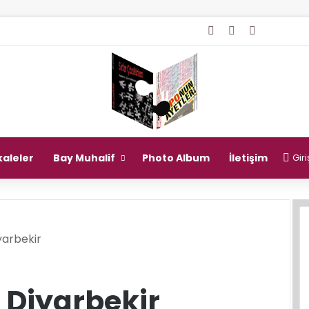
Giriş Yap
Rastgele Mak
Kenar Bö
aleler
Bay Muhalif
Photo Album
İletişim
Giri
yarbekir
 Diyarbekir