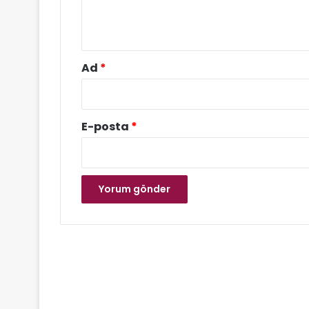
m
*
Ad
*
E-posta
*