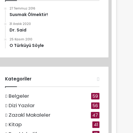
27 Temmuz 2016
Susmak Ölmektir!
31 Aralık 2020
Dr. Said
25 Kasım 2010
O Türküyü Söyle
Kategoriler
Belgeler
59
Dizi Yazılar
56
Zazakî Makaleler
47
Kitap
41