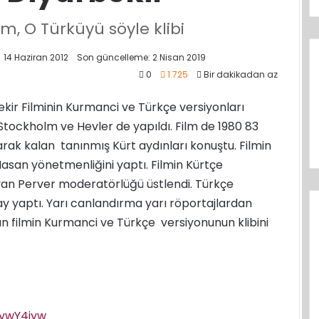
lm, O Türküyü söyle klibi
14 Haziran 2012
Son güncelleme: 2 Nisan 2019
0
1.725
Bir dakikadan az
kir Filminin Kurmanci ve Türkçe versiyonları
tockholm ve Hevler de yapıldı. Film de 1980 83
arak kalan tanınmış Kürt aydınları konuştu. Filmin
asan yönetmenliğini yaptı. Filmin Kürtçe
van Perver moderatörlüğü üstlendi. Türkçe
 yaptı. Yarı canlandırma yarı röportajlardan
n filmin Kurmanci ve Türkçe versiyonunun klibini
ywY4iyw