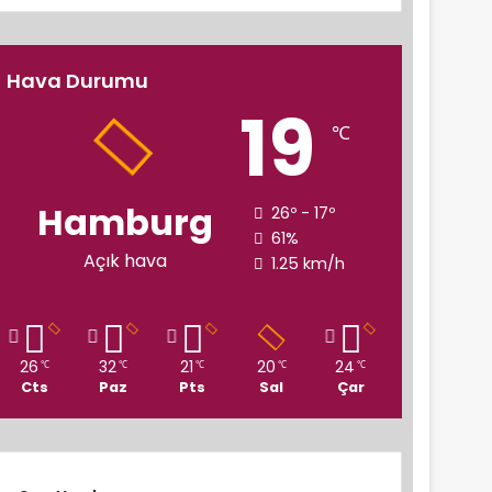
Hava Durumu
19
℃
Hamburg
26º - 17º
61%
Açık hava
1.25 km/h
26
32
21
20
24
℃
℃
℃
℃
℃
Cts
Paz
Pts
Sal
Çar