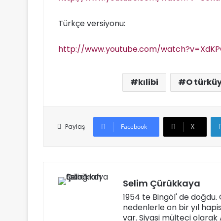
m
e
Türkçe versiyonu:
k
http://www.youtube.com/watch?v=XdK
kılibi
O türküy
Paylaş
Facebook
X
Selim Çürükkaya
1954 te Bingöl' de doğdu
nedenlerle on bir yıl hapi
var. Siyasi mülteci olara