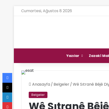
Cumartesi, Ağustos 8 2026
Ana Sayfa
Yazılar
Zazakî Mak
Facebook
X
Anasayfa
/
Belgeler
/
Wê Sıtranê Bêjê Di
LinkedIn
Belgeler
Pinterest
Wê Sıtranê Bêjê