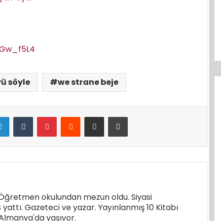
PGw_f5L4
ü söyle
we strane beje
LinkedIn
Tumblr
Pinterest
Reddit
E-Posta ile paylaş
Yazdır
. Öğretmen okulundan mezun oldu. Siyasi
s yattı. Gazeteci ve yazar. Yayınlanmış 10 Kitabı
k Almanya'da yaşıyor.