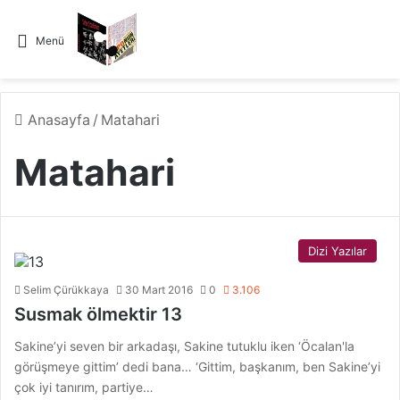
Menü
Anasayfa
/
Matahari
Matahari
Dizi Yazılar
Selim Çürükkaya
30 Mart 2016
0
3.106
Susmak ölmektir 13
Sakine’yi seven bir arkadaşı, Sakine tutuklu iken ‘Öcalan'la
görüşmeye gittim’ dedi bana… ‘Gittim, başkanım, ben Sakine’yi
çok iyi tanırım, partiye…