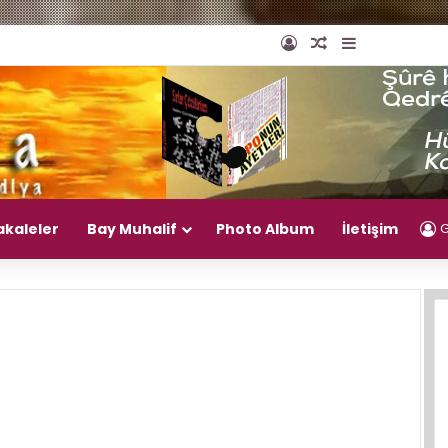
Giriş Yap
Rastgele Makal
Kenar Bölm
akaleler
Bay Muhalif
Photo Album
İletişim
G