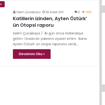
er
Selim Çürükkaya
28 Aralık 2011
0
1.631
Katillerin izinden, Ayten Öztürk’
ün Otopsi raporu
Selim Çürükkaya / İki gün önce Hollandaya
gittim. Orada bir yakınımı ziyaret ettim. Bana
Ayten Öztürk‘ ün otopsi raporunu verdi,…
Devamını Oku »