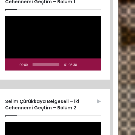
Cehennemi Geçtim – Bölüm 1
Video
oynatıcı
00:00
01:03:30
Selim Çürükkaya Belgeseli – İki
Cehennemi Geçtim – Bölüm 2
Video
oynatıcı