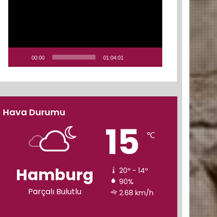
00:00
01:04:01
Hava Durumu
15
℃
Hamburg
20º - 14º
90%
Parçalı Bulutlu
2.68 km/h