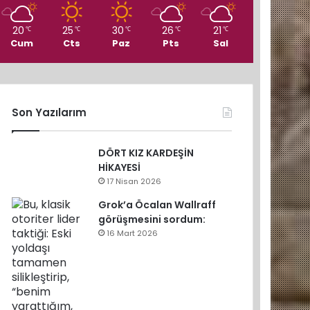
20
25
30
26
21
℃
℃
℃
℃
℃
Cum
Cts
Paz
Pts
Sal
Son Yazılarım
DÖRT KIZ KARDEŞİN
HİKAYESİ
17 Nisan 2026
Grok’a Öcalan Wallraff
görüşmesini sordum:
16 Mart 2026