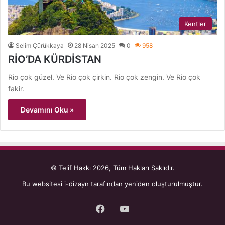
Kentler
Selim Çürükkaya
28 Nisan 2025
0
958
RİO’DA KÜRDİSTAN
Rio çok güzel. Ve Rio çok çirkin. Rio çok zengin. Ve Rio çok
fakir.
Devamını Oku »
© Telif Hakkı 2026, Tüm Hakları Saklıdır.
Bu websitesi
i-dizayn
tarafından yeniden oluşturulmuştur.
Facebook
YouTube