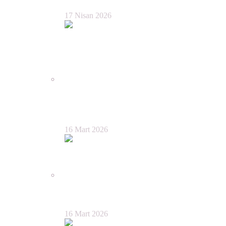
17 Nisan 2026
Grok’a Öcalan Wallraff
görüşmesini sordum:
16 Mart 2026
Wallraff ile Öcalan Karşıkarşıya
16 Mart 2026