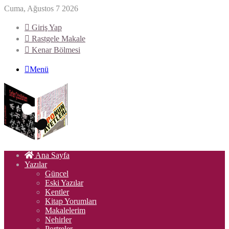
Cuma, Ağustos 7 2026
Giriş Yap
Rastgele Makale
Kenar Bölmesi
Menü
Ana Sayfa
Yazılar
Güncel
Eski Yazılar
Kentler
Kitap Yorumları
Makalelerim
Nehirler
Portreler