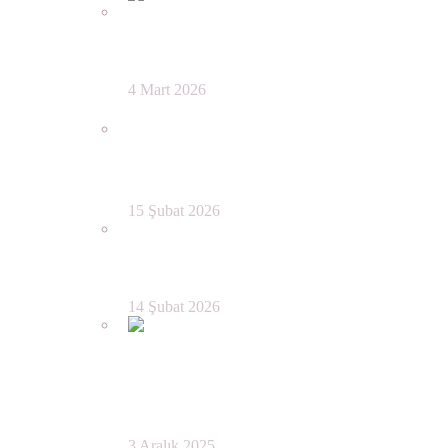
ULUSAL ÖNERİ
4 Mart 2026
Berlin’de Bir Gece: Müziğin,
Dostluğun ve Ayrılığın
Gölgesinde
15 Şubat 2026
Dağların Kilidini Ararken
14 Şubat 2026
Kafdağındaki Filozof Üzerine —
Yaşar Kemal’in Anlatı
Havasında Bir Eleştiri
3 Aralık 2025