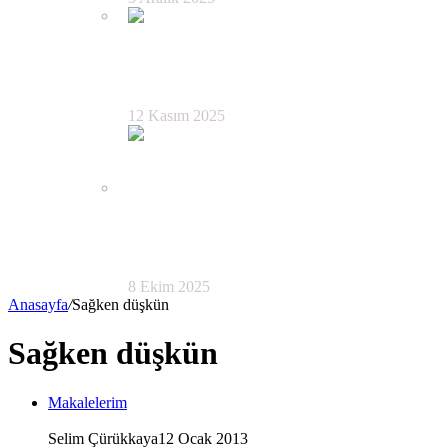
Ranahi Gözüyle KAF
DAĞINDAKİ FİLOZOF
12 Kasım 2025
ÖLÜM YOLCULUĞUNDA
BİLDİRİ DAĞITMAK
8 Ekim 2025
Anasayfa
/
Sağken düşkün
Sağken düşkün
Makalelerim
Selim Çürükkaya
12 Ocak 2013