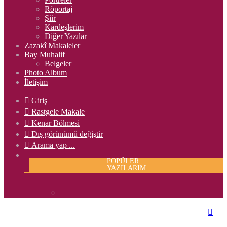
Röportaj
Şiir
Kardeşlerim
Diğer Yazılar
Zazakî Makaleler
Bay Muhalif
Belgeler
Photo Album
İletişim
Giriş
Rastgele Makale
Kenar Bölmesi
Dış görünümü değiştir
Arama yap ...
POPÜLER
YAZILARIM
DÖRT KIZ KARDEŞİN
HİKAYESİ