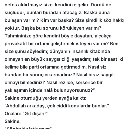
nefes aldırtmayız size, kendinize gelin. Dördü de
suçludur, bunları buradan atacağız. Başka buna
bulaşan var mı? Kim var başka? Size şimdilik söz hakkı
yoktur. Başka bu sorunu körükleyen var mı?
Tahmininize göre kendini böyle dayatan, alçakça
provakatif bir ortamı geliştirmek isteyen var mı? Ben
size şunu söyledim; dünyanın insanlık kitabında
olmayan en büyük saygısızlığı yaşadım; tek bir saat iki
kelime bile parti ortamına getirmedim. Nasıl siz
bundan bir sonuç çıkarmadınız? Nasıl biraz saygılı
olmayı bilmediniz? Nasıl rezilce, serserice bir
yaklaşımın içinde halâ bulunuyorsunuz?”
Sakine oturduğu yerden ayağa kalktı:
“Abdullah arkadaş, çok ciddi konulardır bunlar.“
Öcalan: “Git dışarı!”
Sakine: