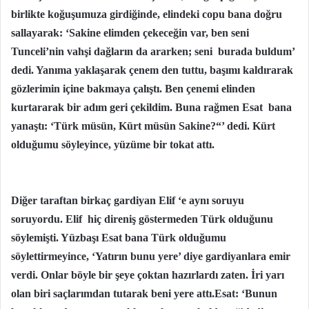
birlikte koğuşumuza girdiğinde, elindeki copu bana doğru
sallayarak: ‘Sakine elimden çekeceğin var, ben seni
Tunceli’nin vahşi dağların da ararken; seni burada buldum’
dedi. Yanıma yaklaşarak çenem den tuttu, başımı kaldırarak
gözlerimin içine bakmaya çalıştı. Ben çenemi elinden
kurtararak bir adım geri çekildim. Buna rağmen Esat bana
yanaştı: ‘Türk müsün, Kürt müsün Sakine?“’ dedi. Kürt
olduğumu söyleyince, yüzüme bir tokat attı.
Diğer taraftan birkaç gardiyan Elif ‘e aynı soruyu
soruyordu. Elif hiç direniş göstermeden Türk olduğunu
söylemişti. Yüzbaşı Esat bana Türk olduğumu
söylettirmeyince, ‘Yatırın bunu yere’ diye gardiyanlara emir
verdi. Onlar böyle bir şeye çoktan hazırlardı zaten. İri yarı
olan biri saçlarımdan tutarak beni yere attı.Esat: ‘Bunun