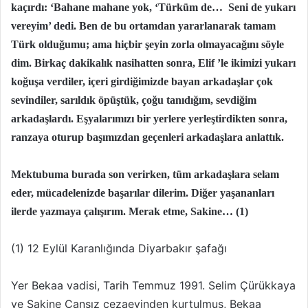
kaçırdı: ‘Bahane mahane yok, ‘Türküm de… Seni de yukarı
vereyim’ dedi. Ben de bu ortamdan yararlanarak tamam
Türk olduğumu; ama hiçbir şeyin zorla olmayacağını söyle
dim. Birkaç dakikalık nasihatten sonra, Elif ’le ikimizi yukarı
koğuşa verdiler, içeri girdiğimizde bayan arkadaşlar çok
sevindiler, sarıldık öpüştük, çoğu tanıdığım, sevdiğim
arkadaşlardı. Eşyalarımızı bir yerlere yerleştirdikten sonra,
ranzaya oturup başımızdan geçenleri arkadaşlara anlattık.
Mektubuma burada son verirken, tüm arkadaşlara selam
eder, mücadelenizde başarılar dilerim. Diğer yaşananları
ilerde yazmaya çalışırım. Merak etme, Sakine… (1)
(1) 12 Eylül Karanlığında Diyarbakır şafağı
Yer Bekaa vadisi, Tarih Temmuz 1991. Selim Çürükkaya
ve Sakine Cansız cezaevinden kurtulmuş, Bekaa