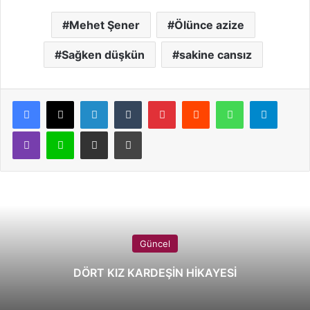
Mehet Şener
Ölünce azize
Sağken düşkün
sakine cansız
LinkedIn
Tumblr
Pinterest
Reddit
WhatsApp
Telegram
Viber
Line
E-Posta ile paylaş
Yazdır
Güncel
DÖRT KIZ KARDEŞİN HİKAYESİ