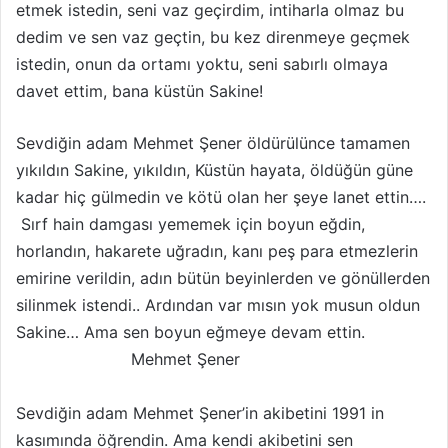
etmek istedin, seni vaz geçirdim, intiharla olmaz bu
dedim ve sen vaz geçtin, bu kez direnmeye geçmek
istedin, onun da ortamı yoktu, seni sabırlı olmaya
davet ettim, bana küstün Sakine!
Sevdiğin adam Mehmet Şener öldürülünce tamamen
yıkıldın Sakine, yıkıldın, Küstün hayata, öldüğün güne
kadar hiç gülmedin ve kötü olan her şeye lanet ettin….
Sırf hain damgası yememek için boyun eğdin,
horlandın, hakarete uğradın, kanı peş para etmezlerin
emirine verildin, adın bütün beyinlerden ve gönüllerden
silinmek istendi.. Ardından var mısın yok musun oldun
Sakine… Ama sen boyun eğmeye devam ettin.
Mehmet Şener
Sevdiğin adam Mehmet Şener’in akibetini 1991 in
kasımında öğrendin. Ama kendi akibetini sen