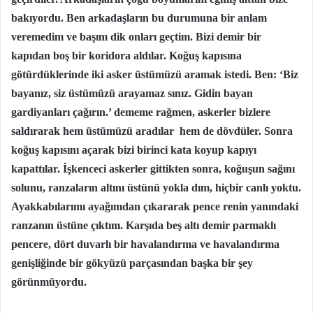
bakıyordu. Ben arkadaşların bu durumuna bir anlam
veremedim ve başım dik onları geçtim. Bizi demir bir
kapıdan boş bir koridora aldılar. Koğuş kapısına
götürdüklerinde iki asker üstümüzü aramak istedi. Ben: ‘Biz
bayanız, siz üstümüzü arayamaz sınız. Gidin bayan
gardiyanları çağırın.’ dememe rağmen, askerler bizlere
saldırarak hem üstümüzü aradılar hem de dövdüler. Sonra
koğuş kapısını açarak bizi birinci kata koyup kapıyı
kapattılar. İşkenceci askerler gittikten sonra, koğuşun sağını
solunu, ranzaların altını üstünü yokla dım, hiçbir canlı yoktu.
Ayakkabılarımı ayağımdan çıkararak pence renin yanındaki
ranzanın üstüne çıktım. Karşıda beş altı demir parmaklı
pencere, dört duvarlı bir havalandırma ve havalandırma
genişliğinde bir gökyüzü parçasından başka bir şey
görünmüyordu.