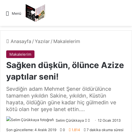
Menü
Anasayfa
/
Yazılar
/
Makalelerim
Makalelerim
Sağken düşkün, ölünce Azize
yaptılar seni!
Sevdiğin adam Mehmet Şener öldürülünce
tamamen yıkıldın Sakine, yıkıldın, Küstün
hayata, öldüğün güne kadar hiç gülmedin ve
kötü olan her şeye lanet ettin....
Selim Çürükkaya
F
B
12 Ocak 2013
o
i
Son güncelleme: 4 Aralık 2019
0
1.814
7 dakika okuma süresi