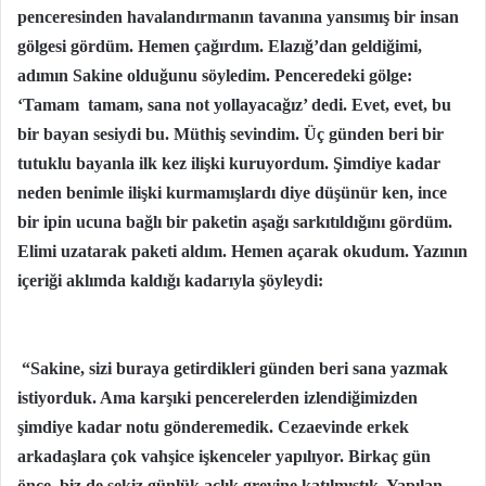
penceresinden havalandırmanın tavanına yansımış bir insan
gölgesi gördüm. Hemen çağırdım. Elazığ’dan geldiğimi,
adımın Sakine olduğunu söyledim. Penceredeki gölge:
‘Tamam tamam, sana not yollayacağız’ dedi. Evet, evet, bu
bir bayan sesiydi bu. Müthiş sevindim. Üç günden beri bir
tutuklu bayanla ilk kez ilişki kuruyordum. Şimdiye kadar
neden benimle ilişki kurmamışlardı diye düşünür ken, ince
bir ipin ucuna bağlı bir paketin aşağı sarkıtıldığını gördüm.
Elimi uzatarak paketi aldım. Hemen açarak okudum. Yazının
içeriği aklımda kaldığı kadarıyla şöyleydi:
“Sakine, sizi buraya getirdikleri günden beri sana yazmak
istiyorduk. Ama karşıki pencerelerden izlendiğimizden
şimdiye kadar notu gönderemedik. Cezaevinde erkek
arkadaşlara çok vahşice işkenceler yapılıyor. Birkaç gün
önce, biz de sekiz günlük açlık grevine katılmıştık. Yapılan