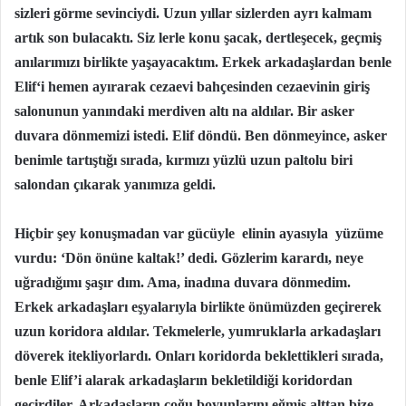
sizleri görme sevinciydi. Uzun yıllar sizlerden ayrı kalmam
artık son bulacaktı. Siz lerle konu şacak, dertleşecek, geçmiş
anılarımızı birlikte yaşayacaktım. Erkek arkadaşlardan benle
Elif‘i hemen ayırarak cezaevi bahçesinden cezaevinin giriş
salonunun yanındaki merdiven altı na aldılar. Bir asker
duvara dönmemizi istedi. Elif döndü. Ben dönmeyince, asker
benimle tartıştığı sırada, kırmızı yüzlü uzun paltolu biri
salondan çıkarak yanımıza geldi.
Hiçbir şey konuşmadan var gücüyle elinin ayasıyla yüzüme
vurdu: ‘Dön önüne kaltak!’ dedi. Gözlerim karardı, neye
uğradığımı şaşır dım. Ama, inadına duvara dönmedim.
Erkek arkadaşları eşyalarıyla birlikte önümüzden geçirerek
uzun koridora aldılar. Tekmelerle, yumruklarla arkadaşları
döverek itekliyorlardı. Onları koridorda beklettikleri sırada,
benle Elif’i alarak arkadaşların bekletildiği koridordan
geçirdiler. Arkadaşların çoğu boyunlarını eğmiş alttan bize