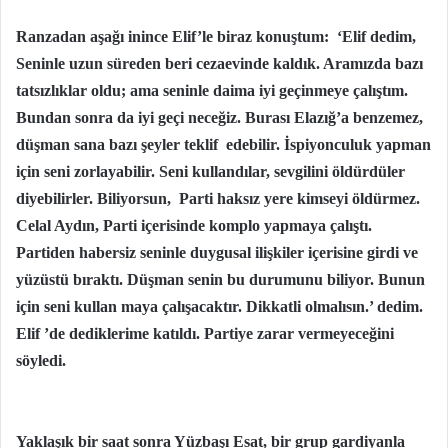
Ranzadan aşağı inince Elif’le biraz konuştum: ‘Elif dedim,
Seninle uzun süreden beri cezaevinde kaldık. Aramızda bazı
tatsızlıklar oldu; ama seninle daima iyi geçinmeye çalıştım.
Bundan sonra da iyi geçi neceğiz. Burası Elazığ’a benzemez,
düşman sana bazı şeyler teklif edebilir. İspiyonculuk yapman
için seni zorlayabilir. Seni kullandılar, sevgilini öldürdüler
diyebilirler. Biliyorsun, Parti haksız yere kimseyi öldürmez.
Celal Aydın, Parti içerisinde komplo yapmaya çalıştı.
Partiden habersiz seninle duygusal ilişkiler içerisine girdi ve
yüzüstü bıraktı. Düşman senin bu durumunu biliyor. Bunun
için seni kullan maya çalışacaktır. Dikkatli olmalısın.’ dedim.
Elif ’de dediklerime katıldı. Partiye zarar vermeyeceğini
söyledi.
Yaklaşık bir saat sonra Yüzbaşı Esat, bir grup gardiyanla