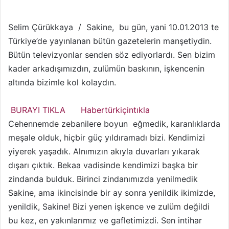
l
r
l
e
Selim Çürükkaya / Sakine, bu gün, yani 10.01.2013 te
o
-
Türkiye’de yayınlanan bütün gazetelerin manşetiydin.
w
p
Bütün televizyonlar senden söz ediyorlardı. Sen bizim
o
o
n
s
kader arkadışımızdın, zulümün baskının, işkencenin
X
t
altında bizimle kol kolaydın.
a
g
BURAYI TIKLA
Habertürkiçintıkla
ö
Cehennemde zebanilere boyun eğmedik, karanlıklarda
n
meşale olduk, hiçbir güç yıldıramadı bizi. Kendimizi
d
yiyerek yaşadık. Alnımızın akıyla duvarları yıkarak
e
dışarı çıktık. Bekaa vadisinde kendimizi başka bir
r
m
zindanda bulduk. Birinci zindanımızda yenilmedik
e
Sakine, ama ikincisinde bir ay sonra yenildik ikimizde,
k
yenildik, Sakine! Bizi yenen işkence ve zulüm değildi
bu kez, en yakınlarımız ve gafletimizdi. Sen intihar