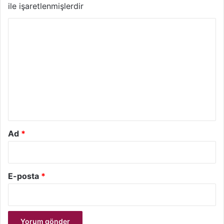
ile işaretlenmişlerdir
Y
o
r
u
m
*
Ad
*
E-posta
*