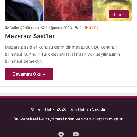
Güncel
Selim Çürükkaya
8 Ağustos 2020
0
4.202
Mezarsız Said’ler
Mezarsız saidler konusu derin bir mevzudur. Bu konunun
bilinmesi Kürtlerin Türk devleti tarafından yok sayılmasının
bilinmesi demektir.
Devamını Oku »
© Telif Hakkı 2026, Tüm Hakları Saklıdır.
Bu websitesi
i-dizayn
tarafından yeniden oluşturulmuştur.
Facebook
YouTube