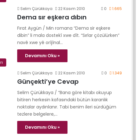
Selim Çürükkaya
22 Kasım 2010
0
1.665
Dema sır eşkera dıbın
Fırat Aygün / Min romana “Dema sir eşkere
dibin” li mala dostekî xwe dît. “Sırlar çözülürken”
navê xwe yê orîjînal…
Devamını Oku »
rı
Selim Çürükkaya
22 Kasım 2010
0
1.349
Günçekti’ye Cevap
Selim Çürükkaya / “Bana göre kitabı okuyup
bitiren herkesin kafasındaki bütün karanlık
noktalar aydınlanır. Tabi benim ileri sürdüğüm
tezlere belgelere,…
Devamını Oku »