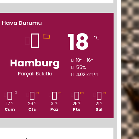
Hava Durumu
18
℃
Hamburg
18º - 16º
55%
Parçalı Bulutlu
4.02 km/h
17
26
31
25
21
℃
℃
℃
℃
℃
Cum
Cts
Paz
Pts
Sal