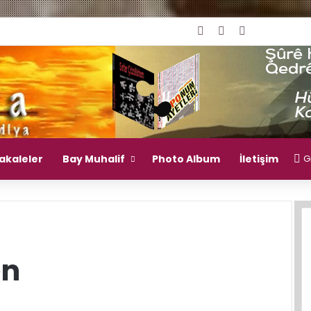
Giriş Yap
Rastgele Makal
Kenar Bölm
akaleler
Bay Muhalif
Photo Album
İletişim
Gi
en