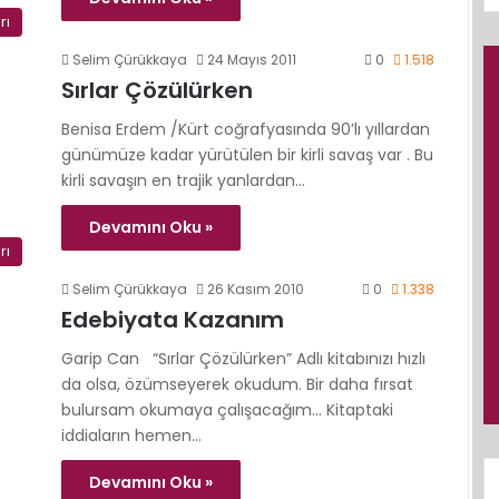
rı
Selim Çürükkaya
24 Mayıs 2011
0
1.518
Sırlar Çözülürken
Benisa Erdem /Kürt coğrafyasında 90’lı yıllardan
günümüze kadar yürütülen bir kirli savaş var . Bu
kirli savaşın en trajik yanlardan…
Devamını Oku »
rı
Selim Çürükkaya
26 Kasım 2010
0
1.338
Edebiyata Kazanım
Garip Can “Sırlar Çözülürken” Adlı kitabınızı hızlı
da olsa, özümseyerek okudum. Bir daha fırsat
bulursam okumaya çalışacağım… Kitaptaki
iddiaların hemen…
Devamını Oku »