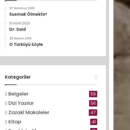
27 Temmuz 2016
Susmak Ölmektir!
31 Aralık 2020
Dr. Said
25 Kasım 2010
O Türküyü Söyle
Kategoriler
Belgeler
59
Dizi Yazılar
56
Zazakî Makaleler
47
Kitap
41