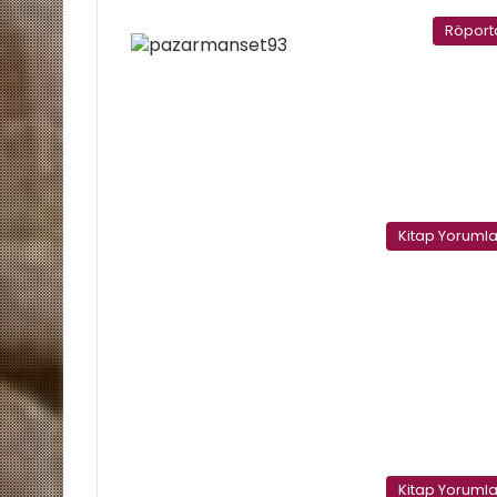
Röport
Kitap Yorumla
Kitap Yorumla