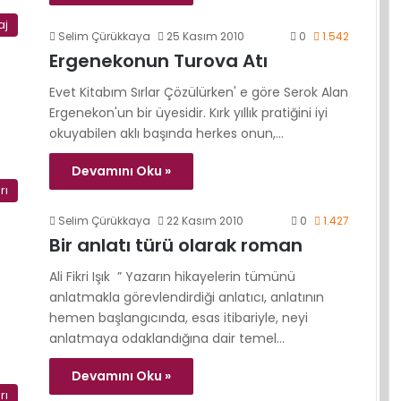
aj
Selim Çürükkaya
25 Kasım 2010
0
1.542
Ergenekonun Turova Atı
Evet Kitabım Sırlar Çözülürken' e göre Serok Alan
Ergenekon'un bir üyesidir. Kırk yıllık pratiğini iyi
okuyabilen aklı başında herkes onun,…
Devamını Oku »
rı
Selim Çürükkaya
22 Kasım 2010
0
1.427
Bir anlatı türü olarak roman
Ali Fikri Işık ” Yazarın hikayelerin tümünü
anlatmakla görevlendirdiği anlatıcı, anlatının
hemen başlangıcında, esas itibariyle, neyi
anlatmaya odaklandığına dair temel…
Devamını Oku »
rı