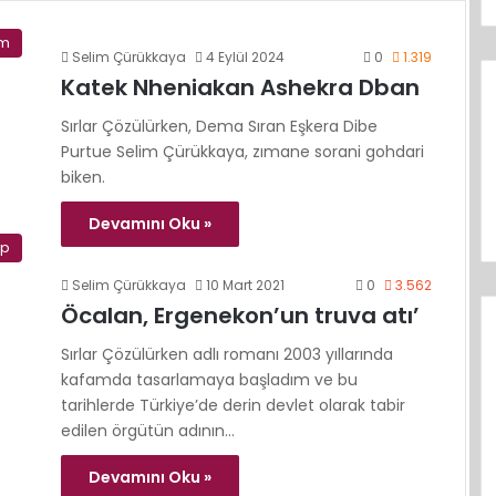
im
Selim Çürükkaya
4 Eylül 2024
0
1.319
Katek Nheniakan Ashekra Dban
Sırlar Çözülürken, Dema Sıran Eşkera Dibe
Purtue Selim Çürükkaya, zımane sorani gohdari
biken.
Devamını Oku »
ap
Selim Çürükkaya
10 Mart 2021
0
3.562
Öcalan, Ergenekon’un truva atı’
Sırlar Çözülürken adlı romanı 2003 yıllarında
kafamda tasarlamaya başladım ve bu
tarihlerde Türkiye’de derin devlet olarak tabir
edilen örgütün adının…
Devamını Oku »