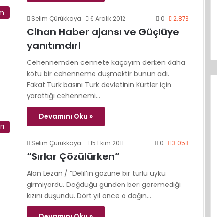
im
Selim Çürükkaya
6 Aralık 2012
0
2.873
Cihan Haber ajansı ve Güçlüye
yanıtımdır!
Cehennemden cennete kaçayım derken daha
kötü bir cehenneme düşmektir bunun adı.
Fakat Türk basını Türk devletinin Kürtler için
yarattığı cehennemi…
Devamını Oku »
rı
Selim Çürükkaya
15 Ekim 2011
0
3.058
“Sırlar Çözülürken”
Alan Lezan / “Delil’in gözüne bir türlü uyku
girmiyordu. Doğduğu günden beri göremediği
kızını düşündü. Dört yıl önce o dağın…
Devamını Oku »