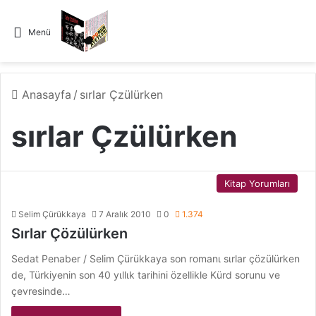
Menü
Anasayfa
/
sırlar Çzülürken
sırlar Çzülürken
Kitap Yorumları
Selim Çürükkaya
7 Aralık 2010
0
1.374
Sırlar Çözülürken
Sedat Penaber / Selim Çürükkaya son romanι sιrlar çözülürken
de, Türkiyenin son 40 yιllιk tarihini özellikle Kürd sorunu ve
çevresinde…