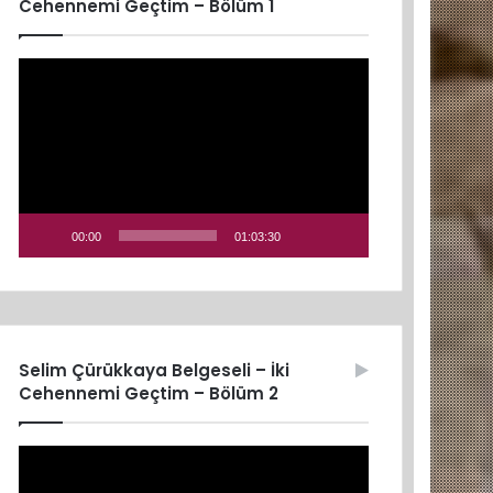
Cehennemi Geçtim – Bölüm 1
Video
oynatıcı
00:00
01:03:30
Selim Çürükkaya Belgeseli – İki
Cehennemi Geçtim – Bölüm 2
Video
oynatıcı