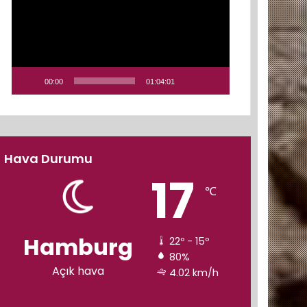
00:00
01:04:01
Hava Durumu
17
℃
Hamburg
22º - 15º
80%
Açık hava
4.02 km/h