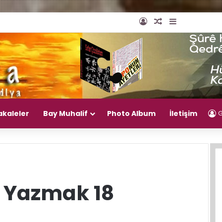
Giriş Yap
Rastgele Makal
Kenar Bölm
akaleler
Bay Muhalif
Photo Album
İletişim
G
p Yazmak 18