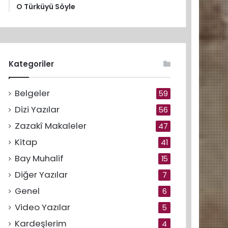
O Türküyü Söyle
Kategoriler
Belgeler
59
Dizi Yazılar
56
Zazakî Makaleler
47
Kitap
41
Bay Muhalif
15
Diğer Yazılar
7
Genel
6
Video Yazılar
5
Kardeşlerim
4