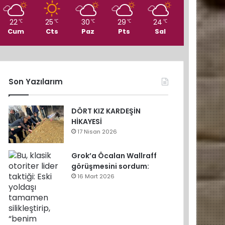
22
25
30
29
24
℃
℃
℃
℃
℃
Cum
Cts
Paz
Pts
Sal
Son Yazılarım
DÖRT KIZ KARDEŞİN
HİKAYESİ
17 Nisan 2026
Grok’a Öcalan Wallraff
görüşmesini sordum:
16 Mart 2026