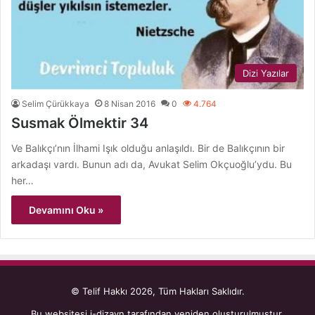
Dizi Yazılar
Selim Çürükkaya
8 Nisan 2016
0
4.764
Susmak Ölmektir 34
Ve Balıkçı’nın İlhami Işık olduğu anlaşıldı. Bir de Balıkçının bir
arkadaşı vardı. Bunun adı da, Avukat Selim Okçuoğlu’ydu. Bu
her…
Devamını Oku »
© Telif Hakkı 2026, Tüm Hakları Saklıdır.
Bu websitesi
i-dizayn
tarafından yeniden oluşturulmuştur.