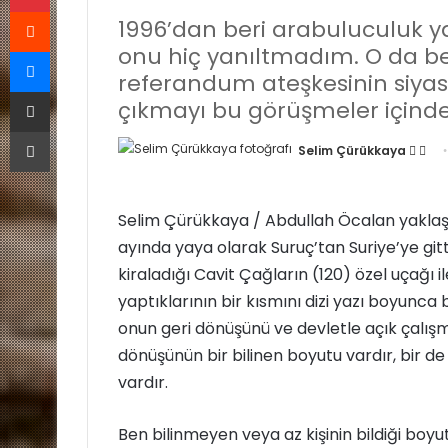
Reddit
1996’dan beri arabuluculuk 
Messenger
onu hiç yanıltmadım. O da be
referandum ateşkesinin siyaset
E-Posta ile paylaş
çıkmayı bu görüşmeler içinde 
Yazdır
Selim Çürükkaya
F
B
o
i
l
r
Selim Çürükkaya / Abdullah Öcalan yaklaşık
l
e
ayında yaya olarak Suruç’tan Suriye’ye gitti
o
-
w
p
kiraladığı Cavit Çağların (120) özel uçağı 
o
o
yaptıklarının bir kısmını dizi yazı boyunca
n
s
onun geri dönüşünü ve devletle açık çalış
X
t
dönüşünün bir bilinen boyutu vardır, bir de
a
vardır.
g
ö
Ben bilinmeyen veya az kişinin bildiği bo
n