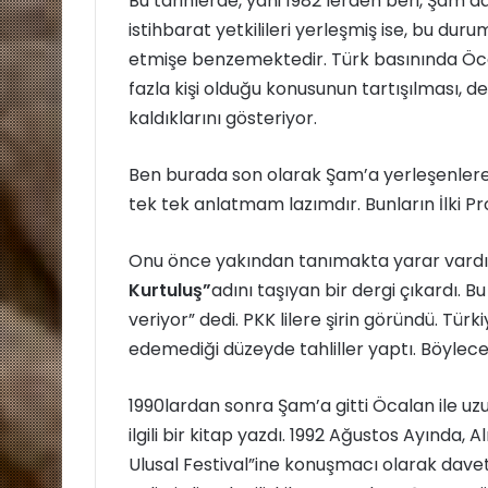
Bu tarihlerde, yani 1982 lerden beri, Şam’d
istihbarat yetkilileri yerleşmiş ise, bu d
etmişe benzemektedir. Türk basınında Öca
fazla kişi olduğu konusunun tartışılması, de
kaldıklarını gösteriyor.
Ben burada son olarak Şam’a yerleşenlere ı
tek tek anlatmam lazımdır. Bunların İlki Pro
Onu önce yakından tanımakta yarar vardır. 
Kurtuluş”
adını taşıyan bir dergi çıkardı. 
veriyor” dedi. PKK lilere şirin göründü. Tü
edemediği düzeyde tahliller yaptı. Böylece P
1990lardan sonra Şam’a gitti Öcalan ile uzu
ilgili bir kitap yazdı. 1992 Ağustos Ayınd
Ulusal Festival”ine konuşmacı olarak davet 