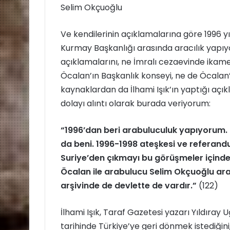
Selim Okçuoğlu
Ve kendilerinin açıklamalarına göre 1996 y
Kurmay Başkanlığı arasında aracılık yapıyor
açıklamalarını, ne İmralı cezaevinde ikam
Öcalan’ın Başkanlık konseyi, ne de Öcalan’
kaynaklardan da İlhami Işık’ın yaptığı aç
dolayı alıntı olarak burada veriyorum:
“1996’dan beri arabuluculuk yapıyorum.
da beni. 1996-1998 ateşkesi ve referandum
Suriye’den çıkmayı bu görüşmeler içinde 
Öcalan ile arabulucu Selim Okçuoğlu ara
arşivinde de devlette de vardır.”
(122)
İlhami Işık, Taraf Gazetesi yazarı Yıldıray 
tarihinde Türkiye’ye geri dönmek istediğini