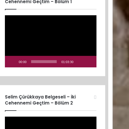
Cehennemi Geçtim – Bölüm 1
Video
oynatıcı
00:00
01:03:30
Selim Çürükkaya Belgeseli – İki
Cehennemi Geçtim – Bölüm 2
Video
oynatıcı