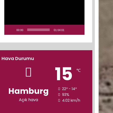
00:00
01:04:01
Hava Durumu
15
℃
Hamburg
22º - 14º
93%
Açık hava
4.02 km/h