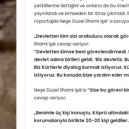
yetkililerine ilettiğini ve onların da bu öne
yayınlandı ve kimseden bir itiraz çıkmadı. İ
röportajda Neşe Düzel İlhami Işık’ a soruyo
„Devletten kim sizi arabulucu olarak gör
İlhami Işık cevap veriyor:
“Devletten kimse beni görevlendirmedi. Ş
devlet adına birileri geldi. ‘Biz devleti
Biz Kürtlerle diyalog kurmak istiyoruz. K
istiyoruz. Bu konuda bize yardım eder mis
Neşe Düzel İlhami Işık’a: “
Size bu görevi kim
cevap veriyor:
„Benimle üç kişi konuştu.
Köprü altındaki
korumalarıyla birlikte 20-30 kişi geldiler.