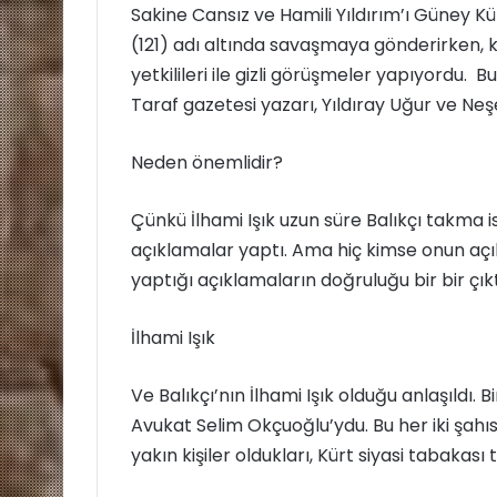
Sakine Cansız ve Hamili Yıldırım’ı Güney Kür
d
(121) adı altında savaşmaya gönderirken, k
e
r
yetkilileri ile gizli görüşmeler yapıyordu. 
m
Taraf gazetesi yazarı, Yıldıray Uğur ve Neşe
e
k
Neden önemlidir?
Çünkü İlhami Işık uzun süre Balıkçı takma is
açıklamalar yaptı. Ama hiç kimse onun açık
yaptığı açıklamaların doğruluğu bir bir çıkt
İlhami Işık
Ve Balıkçı’nın İlhami Işık olduğu anlaşıldı. B
Avukat Selim Okçuoğlu’ydu. Bu her iki şahısı
yakın kişiler oldukları, Kürt siyasi tabakası 