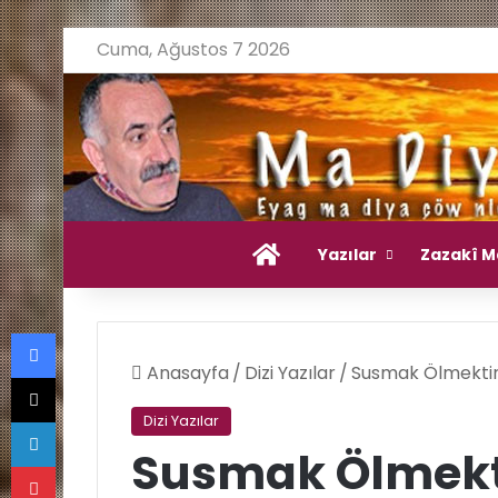
Cuma, Ağustos 7 2026
Ana Sayfa
Yazılar
Zazakî M
Facebook
Anasayfa
/
Dizi Yazılar
/
Susmak Ölmektir
X
LinkedIn
Dizi Yazılar
Susmak Ölmekt
Pinterest