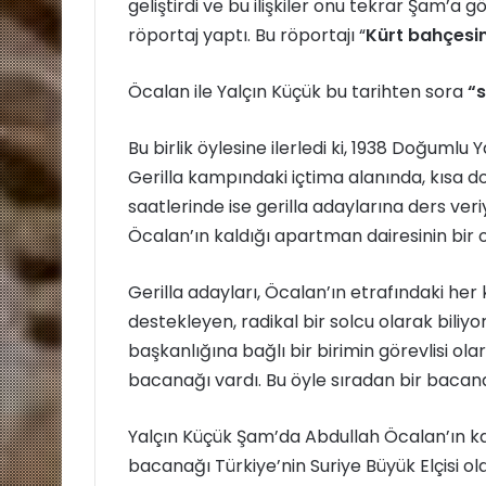
geliştirdi ve bu ilişkiler onu tekrar Şam’a 
röportaj yaptı. Bu röportajı “
Kürt bahçesin
Öcalan ile Yalçın Küçük bu tarihten sora
“s
Bu birlik öylesine ilerledi ki, 1938 Doğumlu
Gerilla kampındaki içtima alanında, kısa d
saatlerinde ise gerilla adaylarına ders veri
Öcalan’ın kaldığı apartman dairesinin bir 
Gerilla adayları, Öcalan’ın etrafındaki her
destekleyen, radikal bir solcu olarak bili
başkanlığına bağlı bir birimin görevlisi ol
bacanağı vardı. Bu öyle sıradan bir bacanak
Yalçın Küçük Şam’da Abdullah Öcalan’ın kal
bacanağı Türkiye’nin Suriye Büyük Elçisi