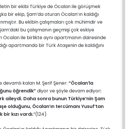
vletin bir ekibi Türkiye de Öcalan ile görüşmek
Başka bir ekip, Şam’da oturan Öcalan’ın kaldığı
nmıştır. Bu ekibin çalışmaları çok mühimdir ve
. Şam’daki bu çalışmanın geçmişi çok eskiye
 Öcalan ile birlikte aynı apartmanın dairesinde
dığı apartmanda bir Türk Ataşenin de kaldığını
 devamlı kalan M. Şerif Şener:
“Öcalan’la
duğunu öğrendik”
diyor ve şöyle devam ediyor
:
ürk aileydi. Daha sonra bunun Türkiye’nin Şam
taşe olduğunu, Öcalan’ın tercümanı Yusuf’tan
 bir kızı vardı.
”(124)