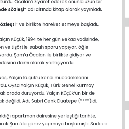
götürdü. Öcalan’ı ziyaret ederek onunla uzun bir
de sözleşi”
adı altında kitap olarak yayınladı.
özleşti”
ve birlikte hareket etmeye başladı..
 Yalçın Küçük, 1994 te her gün Bekaa vadisinde,
on ve tişörtle, sabah sporu yapıyor, öğle
yordu. Şam’a Öcalan ile birlikte gidiyor ve
odasına daimi olarak yerleşiyordu.
 kes, Yalçın Küçük’ü kendi mücadelelerini
yordu. Oysa Yalçın Küçük, Türk Genel Kurmay
arak orada duruyordu. Yalçın Küçük’ün bir de
 değildi. Adı, Sabri Cenk Duatepe (****)idi.
dığı apartman dairesine yerleştiği tarihte,
 olarak Şam’da görev yapmaya başlamıştı. Sadece