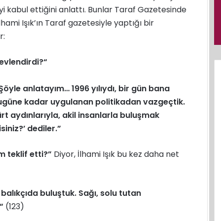
riyi kabul ettiğini anlattı. Bunlar Taraf Gazetesinde
lhami Işık’ın Taraf gazetesiyle yaptığı bir
r:
evlendirdi?“
öyle anlatayım… 1996 yılıydı, bir gün bana
z. Bugüne kadar uygulanan politikadan vazgeçtik.
ürt aydınlarıyla, akil insanlarla buluşmak
iniz?’ dediler.”
 teklif etti?”
Diyor, İlhami Işık bu kez daha net
 balıkçıda buluştuk.
Sağı, solu tutan
“
(123)