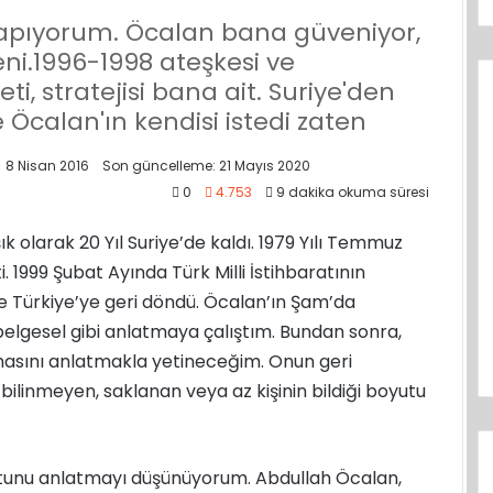
yapıyorum. Öcalan bana güveniyor,
ni.1996-1998 ateşkesi ve
i, stratejisi bana ait. Suriye'den
Öcalan'ın kendisi istedi zaten
8 Nisan 2016
Son güncelleme: 21 Mayıs 2020
0
4.753
9 dakika okuma süresi
 olarak 20 Yıl Suriye’de kaldı. 1979 Yılı Temmuz
. 1999 Şubat Ayında Türk Milli İstihbaratının
ile Türkiye’ye geri döndü. Öcalan’ın Şam’da
 belgesel gibi anlatmaya çalıştım. Bundan sonra,
masını anlatmakla yetineceğim. Onun geri
 bilinmeyen, saklanan veya az kişinin bildiği boyutu
yutunu anlatmayı düşünüyorum. Abdullah Öcalan,