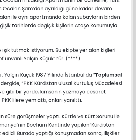
a, Öcalan’ın kaldığı Apartmanın bir dairesine, Türk
urum Öcalan Şam’dan ayrıldığı güne kadar devam
lan ile aynı apartmanda kalan subayların birden
ğişik tarihlerde değişik kişilerin Ataşe konumuyla
şık tutmak istiyorum. Bu ekipte yer alan kişileri
f ünvanlı Yalçın Küçük’ tür. (****)
Yalçın Küçük 1987 Yılında İstanbul’da “
Toplumsal
Bu dergide, “PKK Kürdistan ulusal Kurtuluş Mücadelesi
rkiye gibi bir yerde, kimsenin yazmaya cesaret
KK lilere yem attı, onları yanılttı.
n süre görüşmeler yaptı. Kürtle ve Kürt Sorunu ile
a, Almanya’nın Bochum Kentinde yapılan”Kürdistan
edildi. Burada yaptığı konuşmadan sonra, ilişkiler