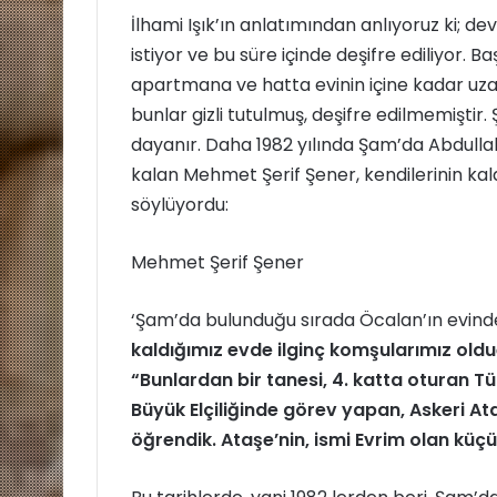
İlhami Işık’ın anlatımından anlıyoruz ki; de
istiyor ve bu süre içinde deşifre ediliyor. 
apartmana ve hatta evinin içine kadar uza
bunlar gizli tutulmuş, deşifre edilmemiştir
dayanır. Daha 1982 yılında Şam’da Abdullah
kalan Mehmet Şerif Şener, kendilerinin kal
söylüyordu:
Mehmet Şerif Şener
‘Şam’da bulunduğu sırada Öcalan’ın evinde
kaldığımız evde ilginç komşularımız ol
“Bunlardan bir tanesi, 4. katta oturan T
Büyük Elçiliğinde görev yapan, Askeri A
öğrendik.
Ataşe’nin, ismi Evrim olan küçük