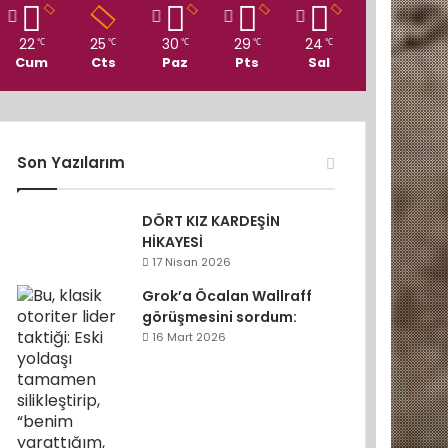
22
25
30
29
24
℃
℃
℃
℃
℃
Cum
Cts
Paz
Pts
Sal
Son Yazılarım
DÖRT KIZ KARDEŞİN
HİKAYESİ
17 Nisan 2026
Grok’a Öcalan Wallraff
görüşmesini sordum:
16 Mart 2026