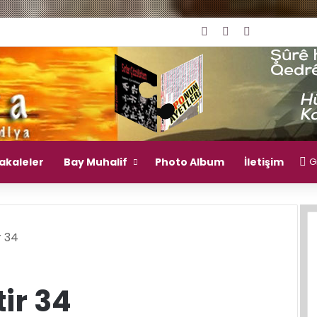
Giriş Yap
Rastgele Makal
Kenar Bölm
akaleler
Bay Muhalif
Photo Album
İletişim
Gi
 34
ir 34