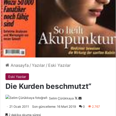
Anasayfa
/
Yazılar
/
Eski Yazılar
Eski Yazılar
Die Kurden beschmutzt“
Selim Çürükkaya
F
B
o
i
21 Ocak 2011
Son güncelleme: 16 Mart 2019
0
2.767
l
r
2 dakika okuma süresi