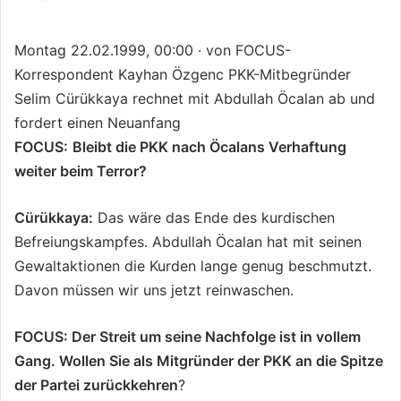
l
e
o
-
w
p
Montag 22.02.1999, 00:00 · von FOCUS-
o
o
Korrespondent Kayhan Özgenc PKK-Mitbegründer
n
s
Selim Cürükkaya rechnet mit Abdullah Öcalan ab und
X
t
fordert einen Neuanfang
a
FOCUS:
Bleibt die PKK nach Öcalans Verhaftung
g
weiter beim Terror?
ö
n
Cürükkaya:
Das wäre das Ende des kurdischen
d
Befreiungskampfes. Abdullah Öcalan hat mit seinen
e
r
Gewaltaktionen die Kurden lange genug beschmutzt.
m
Davon müssen wir uns jetzt reinwaschen.
e
k
FOCUS: Der Streit um seine Nachfolge ist in vollem
Gang. Wollen Sie als Mitgründer der PKK an die Spitze
der Partei zurückkehren
?