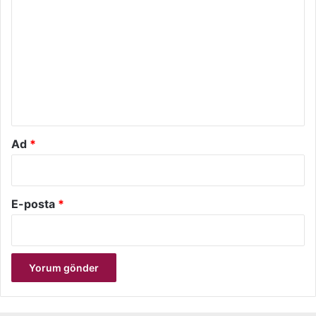
o
r
u
m
*
Ad
*
E-posta
*