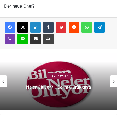
Der neue Chef?
LinkedIn
Tumblr
Pinterest
Reddit
WhatsApp
Telegram
Viber
Line
E-Posta ile paylaş
Yazdır
Eski Yazılar
Neler Oluyor? – Selim Çürükkaya