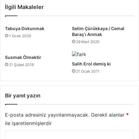
İlgili Makaleler
Tabuya Dokunmak
Selim Çürükkaya / Cemal
Baraç’ı Anmak
1 Ocak 2020
29 Mart 2020
Susmak Ölmektir
Salih Erol demiş ki
21 Şubat 2019
21 Ocak 2011
Bir yanıt yazın
E-posta adresiniz yayınlanmayacak.
Gerekli alanlar
*
ile işaretlenmişlerdir
Y