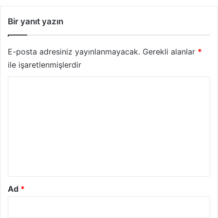
Bir yanıt yazın
E-posta adresiniz yayınlanmayacak.
Gerekli alanlar
*
ile işaretlenmişlerdir
Y
o
r
u
m
*
Ad
*