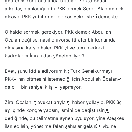
getirerek kontrol altında tuttular. Yoksa Sedat
arkadaşın anladığı gibi PKK demek Serok Alan demek
olsaydı PKK yi bitirmek bir saniyelik işti demekte.
O halde sormak gerekiyor, PKK demek Abdullah
Öcalan değilse, nasıl oluyorsa itirafçı bir konumda
olmasına karşın halen PKK yi ve tüm merkezi
kadrolarını İmralı dan yönetebiliyor?
Evet, şunu iddia ediyorum ki; Türk Genelkurmayı
PKKnın bitmesini istemediği için Abdullah Öcalan
da o bir saniyelik işi yapmıyor.
Zira, Öcalan avukatlarıyla haber yollayıp, PKK üç
ay içinde kongre yapsın, ismini de değiştirsin
dediğinde, bu talimatına aynen uyuluyor, yine Ateşkes
ilan edilsin, yönetime falan şahıslar gelsin vb. ne