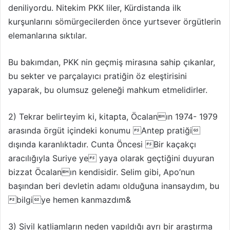
deniliyordu. Nitekim PKK liler, Kürdistanda ilk
kurşunlarını sömürgecilerden önce yurtsever örgütlerin
elemanlarına sıktılar.
Bu bakımdan, PKK nin geçmiş mirasına sahip çıkanlar,
bu sekter ve parçalayıcı pratiğin öz eleştirisini
yaparak, bu olumsuz geleneği mahkum etmelidirler.
2) Tekrar belirteyim ki, kitapta, Öcalanın 1974- 1979
arasında örgüt içindeki konumu Antep pratiği
dışında karanlıktadır. Cunta Öncesi Bir kaçakçı
aracılığıyla Suriye ye yaya olarak geçtiğini duyuran
bizzat Öcalanın kendisidir. Selim gibi, Apo’nun
başından beri devletin adamı olduğuna inansaydım, bu
bilgiye hemen kanmazdım&
3) Sivil katliamların neden yapıldığı ayrı bir araştırma