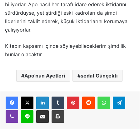
biliyorlar. Apo nasıl her tarafı idare ederek iktidarını
sürdürdüyse, yetiştirdiği eski kadroları da şimdi
liderlerini taklit ederek, küçük iktidarlarını korumaya
çalışıyorlar.
Kitabın kapsamı içinde söyleyebileceklerim şimdilik
bunlar olacaktır
Apo'nun Ayetleri
sedat Günçekti
LinkedIn
Tumblr
Pinterest
Reddit
WhatsApp
Telegram
Viber
Line
E-Posta ile paylaş
Yazdır