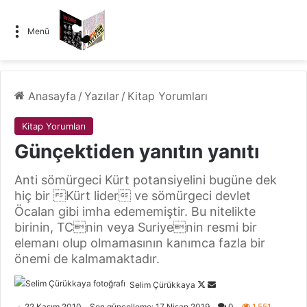
Menü
Anasayfa
/
Yazılar
/
Kitap Yorumları
Kitap Yorumları
Günçektiden yanıtın yanıtı
Anti sömürgeci Kürt potansiyelini bugüne dek
hiç bir Kürt lider ve sömürgeci devlet
Öcalan gibi imha edememiştir. Bu nitelikte
birinin, TCnin veya Suriyenin resmi bir
elemanı olup olmamasının kanımca fazla bir
önemi de kalmamaktadır.
Selim Çürükkaya
F
B
o
i
22 Kasım 2010
Son güncelleme: 17 Nisan 2019
0
1.551