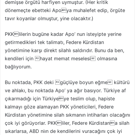
demişse örgütü harfiyen uymuştur. (Her kritik
dönemeçte ebetteki Apoya muhalefet edip, örgüte
tavır koyanlar olmuştur, yine olacaktır.)
PKKlilerin bugüne kadar Apo’ nun isteyipte yerine
getirmedikleri tek talimatı, Federe Kürdistan
yönetimine karşı direkt silahlı saldırıdır. Bunu da ben,
kendileri için hayat memat meselesi olmasına
bağlıyorum.
Bu noktada, PKK deki güçlüye boyun eğme kültürü
ve ahlakı, bu noktada Apo’ ya ağır basıyor. Türkiye af
çıkarmadığı için Türkiyeye teslim olup, hapiste
kalmayı göze alamayan PKK yöneticileri, Federe
Kürdistan yönetimine silah sıkmanın intiharları olacağını
çok iyi görüyorlar. PKKliler, Federe Kürdistana silah
sıkarlarsa, ABD niın de kendilerini vuracağını çok iyi