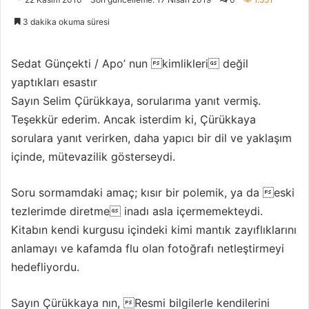
l
r
3 dakika okuma süresi
l
e
o
-
w
p
Sedat Günçekti / Apo’ nun kimlikleri değil
o
o
yaptıkları esastır
n
s
Sayın Selim Çürükkaya, sorularıma yanıt vermiş.
X
t
Teşekkür ederim. Ancak isterdim ki, Çürükkaya
a
sorulara yanıt verirken, daha yapıcı bir dil ve yaklaşım
g
içinde, mütevazilik gösterseydi.
ö
n
Soru sormamdaki amaç; kısır bir polemik, ya da eski
d
tezlerimde diretme inadı asla içermemekteydi.
e
r
Kitabın kendi kurgusu içindeki kimi mantık zayıflıklarını
m
anlamayı ve kafamda flu olan fotoğrafı netleştirmeyi
e
hedefliyordu.
k
Sayın Çürükkaya nın, Resmi bilgilerle kendilerini