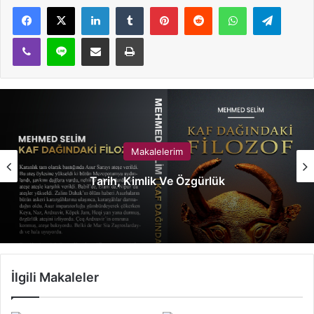
LinkedIn
Tumblr
Pinterest
Reddit
WhatsApp
Telegram
Viber
Line
E-Posta ile paylaş
Yazdır
Makalelerim
Tarih, Kimlik Ve Özgürlük
İlgili Makaleler