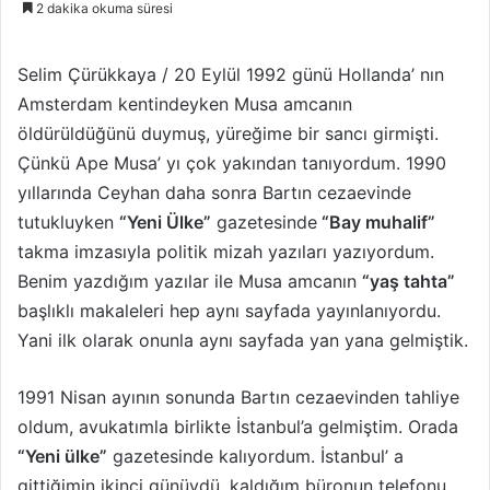
2 dakika okuma süresi
l
e
o
-
w
p
Selim Çürükkaya / 20 Eylül 1992 günü Hollanda’ nın
o
o
Amsterdam kentindeyken Musa amcanın
n
s
öldürüldüğünü duymuş, yüreğime bir sancı girmişti.
X
t
Çünkü Ape Musa’ yı çok yakından tanıyordum. 1990
a
yıllarında Ceyhan daha sonra Bartın cezaevinde
g
tutukluyken
“Yeni Ülke”
gazetesinde
“Bay muhalif”
ö
takma imzasıyla politik mizah yazıları yazıyordum.
n
Benim yazdığım yazılar ile Musa amcanın
“yaş tahta”
d
e
başlıklı makaleleri hep aynı sayfada yayınlanıyordu.
r
Yani ilk olarak onunla aynı sayfada yan yana gelmiştik.
m
e
1991 Nisan ayının sonunda Bartın cezaevinden tahliye
k
oldum, avukatımla birlikte İstanbul’a gelmiştim. Orada
“Yeni ülke”
gazetesinde kalıyordum. İstanbul’ a
gittiğimin ikinci günüydü, kaldığım büronun telefonu