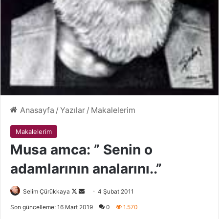
Anasayfa
/
Yazılar
/
Makalelerim
Makalelerim
Musa amca: ” Senin o
adamlarının analarını..”
Selim Çürükkaya
F
B
4 Şubat 2011
o
i
Son güncelleme: 16 Mart 2019
0
1.570
l
r