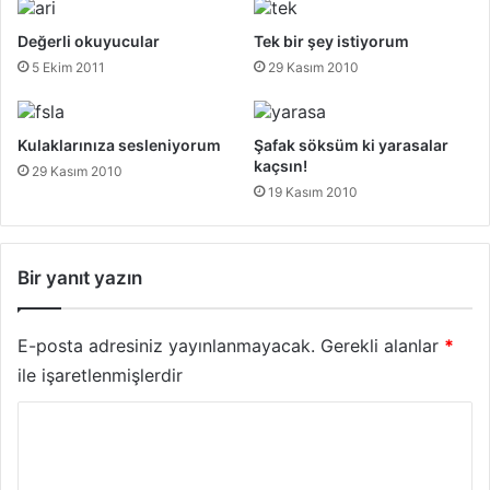
Değerli okuyucular
Tek bir şey istiyorum
5 Ekim 2011
29 Kasım 2010
Kulaklarınıza sesleniyorum
Şafak söksüm ki yarasalar
kaçsın!
29 Kasım 2010
19 Kasım 2010
Bir yanıt yazın
E-posta adresiniz yayınlanmayacak.
Gerekli alanlar
*
ile işaretlenmişlerdir
Y
o
r