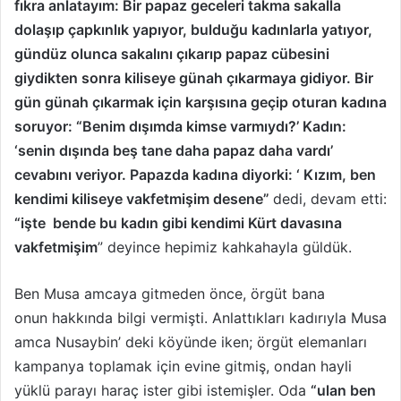
fıkra anlatayım: Bir papaz geceleri takma sakalla
dolaşıp çapkınlık yapıyor, bulduğu kadınlarla yatıyor,
gündüz olunca sakalını çıkarıp papaz cübesini
giydikten sonra kiliseye günah çıkarmaya gidiyor. Bir
gün günah çıkarmak için karşısına geçip oturan kadına
soruyor: “Benim dışımda kimse varmıydı?’ Kadın:
‘senin dışında beş tane daha papaz daha vardı’
cevabını veriyor. Papazda kadına diyorki: ‘ Kızım, ben
kendimi kiliseye vakfetmişim desene”
dedi, devam etti:
“işte bende bu kadın gibi kendimi Kürt davasına
vakfetmişim
” deyince hepimiz kahkahayla güldük.
Ben Musa amcaya gitmeden önce, örgüt bana
onun hakkında bilgi vermişti. Anlattıkları kadırıyla Musa
amca Nusaybin’ deki köyünde iken; örgüt elemanları
kampanya toplamak için evine gitmiş, ondan hayli
yüklü parayı haraç ister gibi istemişler. Oda
“ulan ben