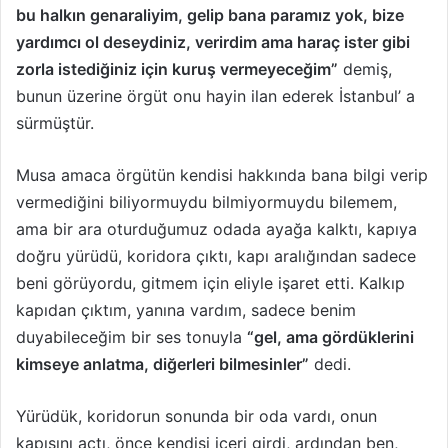
bu halkın genaraliyim, gelip bana paramız yok, bize
yardımcı ol deseydiniz, verirdim ama haraç ister gibi
zorla istediğiniz için kuruş vermeyeceğim”
demiş,
bunun üzerine örgüt onu hayin ilan ederek İstanbul’ a
sürmüştür.
Musa amaca örgütün kendisi hakkında bana bilgi verip
vermediğini biliyormuydu bilmiyormuydu bilemem,
ama bir ara oturduğumuz odada ayağa kalktı, kapıya
doğru yürüdü, koridora çıktı, kapı aralığından sadece
beni görüyordu, gitmem için eliyle işaret etti. Kalkıp
kapıdan çıktım, yanına vardım, sadece benim
duyabileceğim bir ses tonuyla
“gel, ama gördüklerini
kimseye anlatma, diğerleri bilmesinler”
dedi.
Yürüdük, koridorun sonunda bir oda vardı, onun
kapısını açtı, önce kendisi içeri girdi, ardından ben,