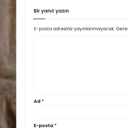
n
a
Bir yanıt yazın
n
a
l
E-posta adresiniz yayınlanmayacak.
Gerek
a
r
Y
ı
o
n
ı
r
.
u
.
m
"
*
Ad
*
E-posta
*