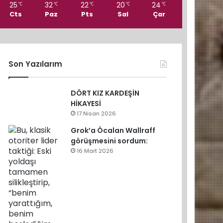
25
32
22
20
24
℃
℃
℃
℃
℃
Cts
Paz
Pts
Sal
Çar
Son Yazılarım
DÖRT KIZ KARDEŞİN
HİKAYESİ
17 Nisan 2026
Grok’a Öcalan Wallraff
görüşmesini sordum:
16 Mart 2026