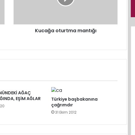
a
n ve Ayrılığın Gölgesinde
o
t
u
r
Kucağa oturtma mantığı
t
m
a
m
a
n
t
ı
ğ
ÖNÜNDEKİ AĞAÇ
ı
ĞINDA, EŞİM AĞLAR
Türkiye başbakanına
çağrımdır
020
31 Ekim 2012