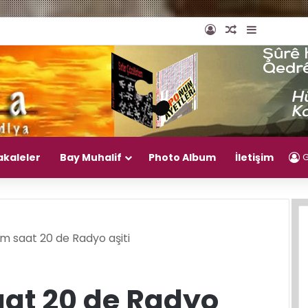
Giriş Yap
Rastgele Mak
Kenar Bö
akaleler
Bay Muhalif
Photo Album
İletişim
G
m saat 20 de Radyo aşiti
at 20 de Radyo