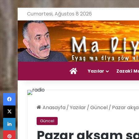
Cumartesi, Ağustos 8 2026
Ana Sayfa
Yazılar
Zazakî M
Facebook
X
Anasayfa
/
Yazılar
/
Güncel
/
Pazar akşa
LinkedIn
Güncel
Pinterest
Pazar akşam sa