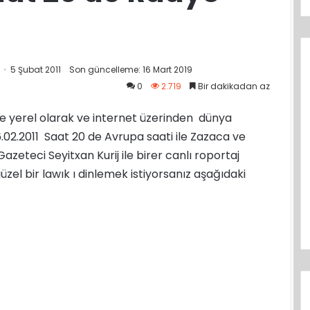
5 Şubat 2011
Son güncelleme: 16 Mart 2019
0
2.719
Bir dakikadan az
de yerel olarak ve internet üzerinden dünya
.02.2011 Saat 20 de Avrupa saati ile Zazaca ve
zeteci Seyitxan Kurij ile birer canlı roportaj
l bir lawık ı dinlemek istiyorsanız aşağıdaki