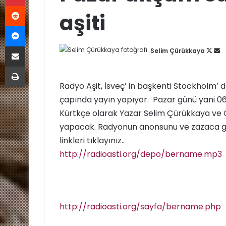
Reddit
aşiti
Messenger
E-Posta ile paylaş
Selim Çürükkaya
F
B
o
i
Yazdır
l
r
Radyo Aşit, İsveç’ in başkenti Stockholm’ 
l
e
çapında yayın yapıyor. Pazar günü yani 06
o
-
w
p
Kürtkçe olarak Yazar Selim Çürükkaya ve Ga
o
o
yapacak. Radyonun anonsunu ve zazaca güze
n
s
linkleri tıklayınız..
X
t
http://radioasti.org/depo/bername.mp3
a
g
ö
n
http://radioasti.org/sayfa/bername.php
d
e