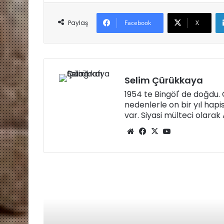
r
Paylaş
Facebook
X
e
k
Selim Çürükkaya
1954 te Bingöl' de doğdu
nedenlerle on bir yıl hapi
var. Siyasi mülteci olara
W
Fa
X
Yo
eb
ce
uT
sit
bo
ub
esi
ok
e