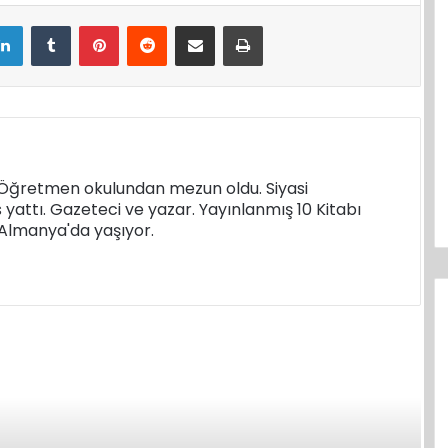
LinkedIn
Tumblr
Pinterest
Reddit
E-Posta ile paylaş
Yazdır
m
. Öğretmen okulundan mezun oldu. Siyasi
s yattı. Gazeteci ve yazar. Yayınlanmış 10 Kitabı
k Almanya'da yaşıyor.
Sonraki