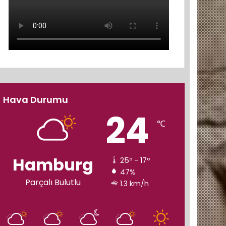
Hava Durumu
24
℃
Hamburg
25º - 17º
47%
Parçalı Bulutlu
1.3 km/h