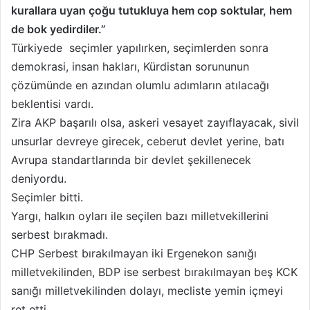
kurallara uyan çoğu tutukluya hem cop soktular, hem
o
o
n
s
de bok yedirdiler.”
X
t
Türkiyede seçimler yapılırken, seçimlerden sonra
a
demokrasi, insan hakları, Kürdistan sorununun
g
çözümünde en azından olumlu adımların atılacağı
ö
beklentisi vardı.
n
Zira AKP başarılı olsa, askeri vesayet zayıflayacak, sivil
d
unsurlar devreye girecek, ceberut devlet yerine, batı
e
Avrupa standartlarında bir devlet şekillenecek
r
m
deniyordu.
e
Seçimler bitti.
k
Yargı, halkın oyları ile seçilen bazı milletvekillerini
serbest bırakmadı.
CHP Serbest bırakılmayan iki Ergenekon sanığı
milletvekilinden, BDP ise serbest bırakılmayan beş KCK
sanığı milletvekilinden dolayı, mecliste yemin içmeyi
ret etti.