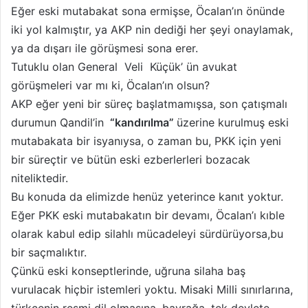
Eğer eski mutabakat sona ermişse, Öcalan’ın önünde
iki yol kalmıştır, ya AKP nin dediği her şeyi onaylamak,
ya da dışarı ile görüşmesi sona erer.
Tutuklu olan General Veli Küçük’ ün avukat
görüşmeleri var mı ki, Öcalan’ın olsun?
AKP eğer yeni bir süreç başlatmamışsa, son çatışmalı
durumun Qandil’in
“kandırılma”
üzerine kurulmuş eski
mutabakata bir isyanıysa, o zaman bu, PKK için yeni
bir süreçtir ve bütün eski ezberlerleri bozacak
niteliktedir.
Bu konuda da elimizde henüz yeterince kanıt yoktur.
Eğer PKK eski mutabakatın bir devamı, Öcalan’ı kıble
olarak kabul edip silahlı mücadeleyi sürdürüyorsa,bu
bir saçmalıktır.
Çünkü eski konseptlerinde, uğruna silaha baş
vurulacak hiçbir istemleri yoktu. Misaki Milli sınırlarına,