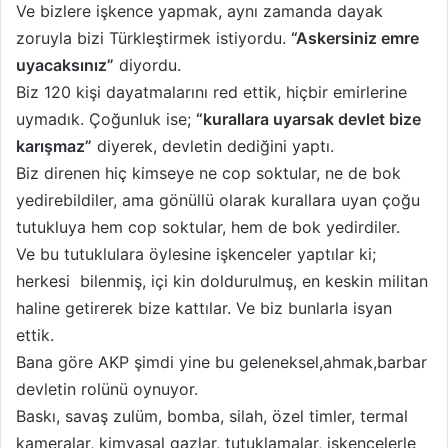
Ve bizlere işkence yapmak, aynı zamanda dayak
zoruyla bizi Türkleştirmek istiyordu.
“Askersiniz emre
uyacaksınız”
diyordu.
Biz 120 kişi dayatmalarını red ettik, hiçbir emirlerine
uymadık. Çoğunluk ise;
“kurallara uyarsak devlet bize
karışmaz”
diyerek, devletin dediğini yaptı.
Biz direnen hiç kimseye ne cop soktular, ne de bok
yedirebildiler, ama gönüllü olarak kurallara uyan çoğu
tutukluya hem cop soktular, hem de bok yedirdiler.
Ve bu tutuklulara öylesine işkenceler yaptılar ki;
herkesi bilenmiş, içi kin doldurulmuş, en keskin militan
haline getirerek bize kattılar. Ve biz bunlarla isyan
ettik.
Bana göre AKP şimdi yine bu geleneksel,ahmak,barbar
devletin rolünü oynuyor.
Baskı, savaş zulüm, bomba, silah, özel timler, termal
kameralar, kimyasal gazlar, tutuklamalar, işkencelerle