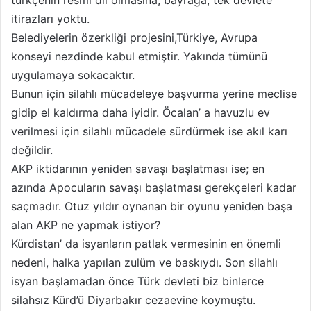
türkçenin resmi dil olmasına, bayrağa, tek devlete
itirazları yoktu.
Belediyelerin özerkliği projesini,Türkiye, Avrupa
konseyi nezdinde kabul etmiştir. Yakında tümünü
uygulamaya sokacaktır.
Bunun için silahlı mücadeleye başvurma yerine meclise
gidip el kaldırma daha iyidir. Öcalan’ a havuzlu ev
verilmesi için silahlı mücadele sürdürmek ise akıl karı
değildir.
AKP iktidarının yeniden savaşı başlatması ise; en
azında Apocuların savaşı başlatması gerekçeleri kadar
saçmadır. Otuz yıldır oynanan bir oyunu yeniden başa
alan AKP ne yapmak istiyor?
Kürdistan’ da isyanların patlak vermesinin en önemli
nedeni, halka yapılan zulüm ve baskıydı. Son silahlı
isyan başlamadan önce Türk devleti biz binlerce
silahsız Kürd’ü Diyarbakır cezaevine koymuştu.