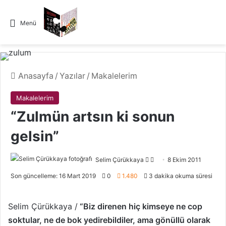
Menü
Anasayfa
/
Yazılar
/
Makalelerim
Makalelerim
“Zulmün artsın ki sonun
gelsin”
Selim Çürükkaya
F
B
8 Ekim 2011
o
i
Son güncelleme: 16 Mart 2019
0
1.480
3 dakika okuma süresi
l
r
l
e
Selim Çürükkaya /
“Biz direnen hiç kimseye ne cop
o
-
soktular, ne de bok yedirebildiler, ama gönüllü olarak
w
p