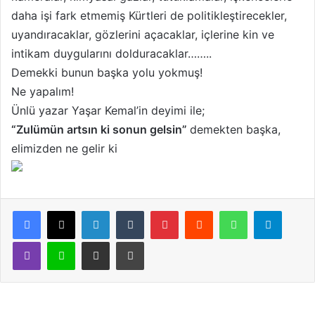
daha işi fark etmemiş Kürtleri de politikleştirecekler,
uyandıracaklar, gözlerini açacaklar, içlerine kin ve
intikam duygularını dolduracaklar……..
Demekki bunun başka yolu yokmuş!
Ne yapalım!
Ünlü yazar Yaşar Kemal’in deyimi ile;
“Zulümün artsın ki sonun gelsin”
demekten başka,
elimizden ne gelir ki
LinkedIn
Tumblr
Pinterest
Reddit
WhatsApp
Telegram
Viber
Line
E-Posta ile paylaş
Yazdır