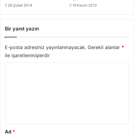
28 Şubat 2014
19 Kasım 2010
Bir yanıt yazın
E-posta adresiniz yayınlanmayacak.
Gerekli alanlar
*
ile işaretlenmişlerdir
Y
o
r
u
m
*
Ad
*