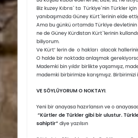
Biz kuzey Kıbrıs` ta Türkiye`nin Türkler için
yanıbaşımızda Güney Kürt`lerinin elde ettiği
Ama bu günkü ortamda Türkiye devletinin ne
ne de Güney Kürdistan Kürt`lerinin kullandı
biliyorum.
Ve Kürt’ lerin de o hakları alacak hallerin
O halde bir noktada anlaşmak gerekiyorsa
Mademki bin yıldır birlikte yaşamışız, made
mademki birbirimize karışmışız. Birbirimiz
VE SÖYLÜYORUM O NOKTAYI
.
Yeni bir anayasa hazırlansın ve o anayasa
“Kürtler de Türkler gibi bir ulustur. Tür
sahiptir”
diye yazılsın