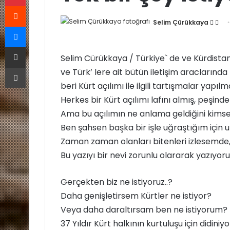
Reddit
Selim Çürükkaya
F
B
Messenger
o
i
E-Posta ile paylaş
l
r
Selim Cürükkaya / Türkiye` de ve Kürdistan’
l
e
Yazdır
ve Türk’ lere ait bütün iletişim araclarınd
o
-
w
p
beri Kürt açılımı ile ilgili tartışmalar yapıl
o
o
Herkes bir Kürt açılımı lafını almış, peşinde
n
s
Ama bu açılımın ne anlama geldiğini kims
X
t
Ben şahsen başka bir işle uğraştığım için
a
Zaman zaman olanları bitenleri izlesemde
g
Bu yazıyı bir nevi zorunlu olararak yazıyor
ö
n
Gerçekten biz ne istiyoruz..?
d
Daha genişletirsem Kürtler ne istiyor?
e
r
Veya daha daraltırsam ben ne istiyorum?
m
37 Yıldır Kürt halkının kurtuluşu için didini