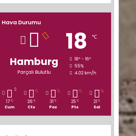
Hava Durumu
18
℃
Hamburg
18º - 16º
55%
Parçalı Bulutlu
4.02 km/h
17
26
31
25
21
℃
℃
℃
℃
℃
Cum
Cts
Paz
Pts
Sal