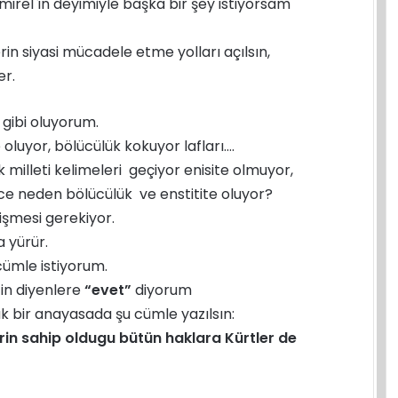
irel`in deyimiyle başka bir şey istiyorsam
rin siyasi mücadele etme yolları açılsın,
er.
gibi oluyorum.
 oluyor, bölücülük kokuyor lafları….
milleti kelimeleri geçiyor enisite olmuyor,
ce neden bölücülük ve enstitite oluyor?
işmesi gerekiyor.
a yürür.
ümle istiyorum.
tin diyenlere
“evet”
diyorum
k bir anayasada şu cümle yazılsın:
lerin sahip oldugu bütün haklara Kürtler de