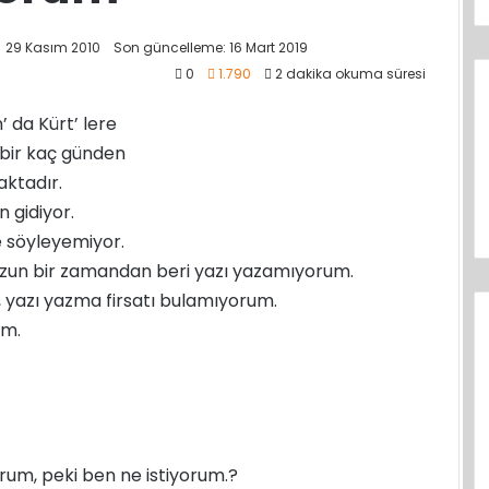
29 Kasım 2010
Son güncelleme: 16 Mart 2019
0
1.790
2 dakika okuma süresi
 da Kürt’ lere
a bir kaç günden
maktadır.
n gidiyor.
e söyleyemiyor.
 uzun bir zamandan beri yazı yazamıyorum.
, yazı yazma firsatı bulamıyorum.
um.
yorum, peki ben ne istiyorum.?