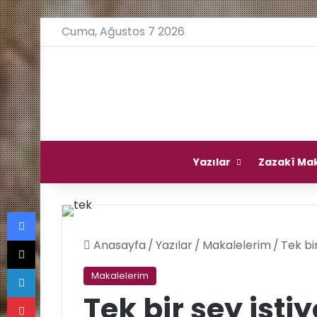
Cuma, Ağustos 7 2026
Ana Sayfa
Yazılar
Zazakî Mak
Facebook
X
Anasayfa
/
Yazılar
/
Makalelerim
/
Tek bi
LinkedIn
Makalelerim
Pinterest
Tek bir şey ist