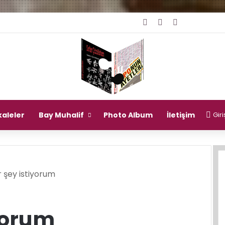
Giriş Yap
Rastgele Makal
Kenar Bölm
aleler
Bay Muhalif
Photo Album
İletişim
Giri
r şey istiyorum
iyorum