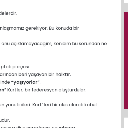
elerdir.
 anlaşmamız gerekiyor. Bu konuda bir
en onu açıklamayacağım, kenidim bu sorundan ne
toptak parçası
arından beri yaşayan bir halktır.
ğinde
“yaşıyorlar”
.
an
” Kürtler, bir federesyon oluşturdular.
 yöneticileri Kürt’ leri bir ulus olarak kabul
udur.
yorsunuz diye sorarlarsa, cevabımız,