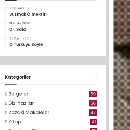
27 Temmuz 2016
Susmak Ölmektir!
31 Aralık 2020
Dr. Said
25 Kasım 2010
O Türküyü Söyle
Kategoriler
Belgeler
59
Dizi Yazılar
56
Zazakî Makaleler
47
Kitap
41