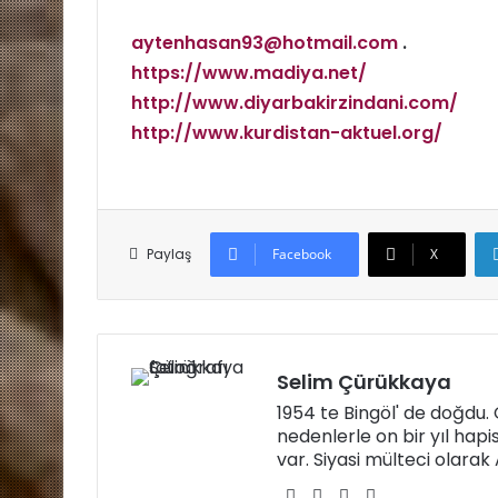
aytenhasan93@hotmail.com
.
https://www.madiya.net/
http://www.diyarbakirzindani.com/
http://www.kurdistan-aktuel.org/
Paylaş
Facebook
X
Selim Çürükkaya
1954 te Bingöl' de doğdu
nedenlerle on bir yıl hapi
var. Siyasi mülteci olara
W
Fa
X
Yo