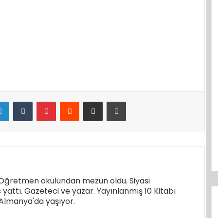
LinkedIn
Tumblr
Pinterest
Reddit
E-Posta ile paylaş
Yazdır
. Öğretmen okulundan mezun oldu. Siyasi
s yattı. Gazeteci ve yazar. Yayınlanmış 10 Kitabı
k Almanya'da yaşıyor.