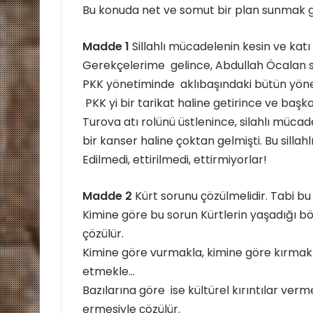
e
Bu konuda net ve somut bir plan sunmak g
k
Madde 1
Sillahlı mücadelenin kesin ve kat
Gerekçelerime gelince, Abdullah Öcalan sü
PKK yönetiminde aklıbaşındaki bütün yönetic
PKK yi bir tarikat haline getirince ve başka
Turova atı rolünü üstlenince, silahlı mücad
bir kanser haline çoktan gelmişti. Bu silla
Edilmedi, ettirilmedi, ettirmiyorlar!
Madde 2
Kürt sorunu çözülmelidir. Tabi b
Kimine göre bu sorun Kürtlerin yaşadığı 
çözülür.
Kimine göre vurmakla, kimine göre kırmakl
etmekle…
Bazılarına göre ise kültürel kırıntılar ver
ermesiyle çözülür.