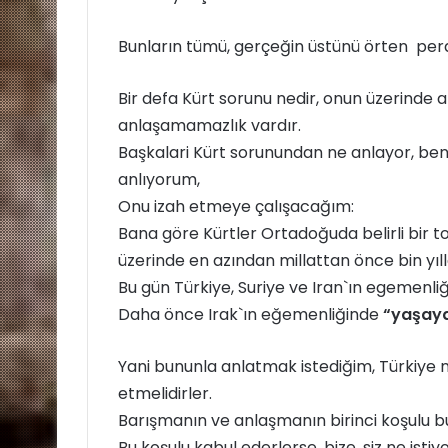
Bunların tümü, gerçeğin üstünü örten perd
Bir defa Kürt sorunu nedir, onun üzerinde
anlaşamamazlık vardır.
Başkalari Kürt sorunundan ne anlayor, b
anlıyorum,
Onu izah etmeye çalışacağım:
Bana göre Kürtler Ortadoğuda belirli bir 
üzerinde en azından millattan önce bin yıll
Bu gün Türkiye, Suriye ve Iran`ın egemenli
Daha önce Irak`ın eğemenliğinde
“yaşay
Yani bununla anlatmak istediğim, Türkiye nin
etmelidirler.
Barışmanın ve anlaşmanın birinci koşulu b
Bu koşulu kabul ederlerse, bize, siz ne isti