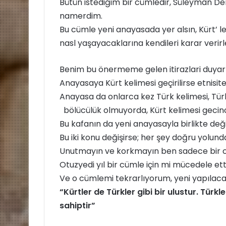
Bütün istediğim bir cümledir, Süleyman Dem
namerdim.
Bu cümle yeni anayasada yer alsın, Kürt’ le
nasl yaşayacaklarına kendileri karar verirl
Benim bu önermeme gelen itirazlari duyar 
Anayasaya Kürt kelimesi geçirilirse etnisite
Anayasa da onlarca kez Türk kelimesi, Türk 
bölücülük olmuyorda, Kürt kelimesi gecin
Bu kafanın da yeni anayasayla birlikte değ
Bu iki konu değişirse; her şey doğru yolund
Unutmayın ve korkmayın ben sadece bir c
Otuzyedi yıl bir cümle için mi mücedele et
Ve o cümlemi tekrarlıyorum, yeni yapılaca
“Kürtler de Türkler gibi bir ulustur. Türk
sahiptir”