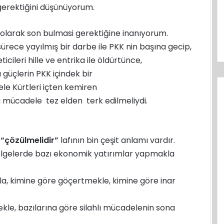
erektiğini düşünüyorum.
ı olarak son bulmasi gerektiğine inanıyorum.
rece yayılmış bir darbe ile PKK nin başına gecip,
ileri hille ve entrika ile öldürtünce,
 güçlerin PKK içindek bir
ele Kürtleri içten kemiren
hlı mücadele tez elden terk edilmeliydi.
u
“çözülmelidir”
lafının bin çeşit anlamı vardır.
bölgelerde bazı ekonomik yatırımlar yapmakla
a, kimine göre göçertmekle, kimine göre inar
mekle, bazılarına göre silahlı mücadelenin sona