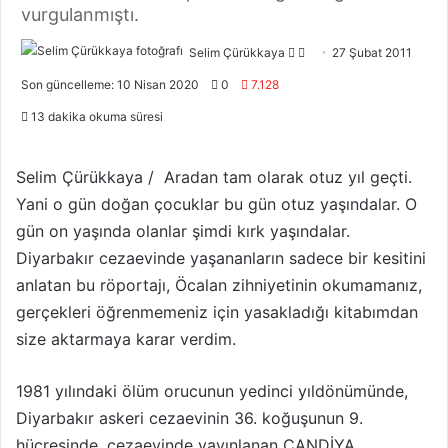
vurgulanmıştı.
Selim Çürükkaya
F
B
27 Şubat 2011
o
i
Son güncelleme: 10 Nisan 2020
0
7.128
l
r
13 dakika okuma süresi
l
e
o
-
w
p
Selim Çürükkaya / Aradan tam olarak otuz yıl geçti.
o
o
Yani o gün doğan çocuklar bu gün otuz yaşındalar. O
n
s
gün on yaşında olanlar şimdi kırk yaşındalar.
X
t
Diyarbakır cezaevinde yaşananların sadece bir kesitini
a
anlatan bu röportajı, Öcalan zihniyetinin okumamanız,
g
gerçekleri öğrenmemeniz için yasakladığı kitabımdan
ö
size aktarmaya karar verdim.
n
d
1981 yılındaki ölüm orucunun yedinci yıldönümünde,
e
r
Diyarbakır askeri cezaevinin 36. koğuşunun 9.
m
hücresinde, cezaevinde yayınlanan ÇANDİYA