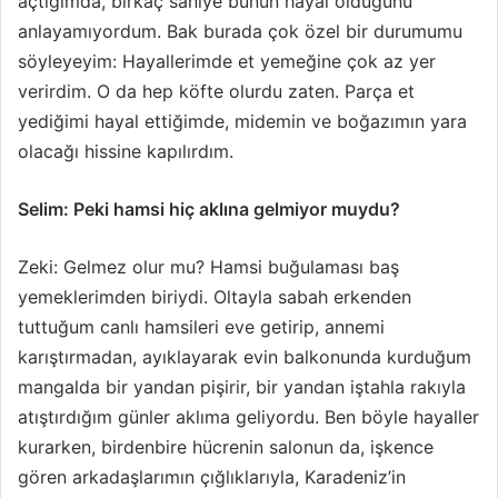
açtığımda, birkaç saniye bunun hayal olduğunu
anlayamıyordum. Bak burada çok özel bir durumumu
söyleyeyim: Hayallerimde et yemeğine çok az yer
verirdim. O da hep köfte olurdu zaten. Parça et
yediğimi hayal ettiğimde, midemin ve boğazımın yara
olacağı hissine kapılırdım.
Selim: Peki hamsi hiç aklına gelmiyor muydu?
Zeki: Gelmez olur mu? Hamsi buğulaması baş
yemeklerimden biriydi. Oltayla sabah erkenden
tuttuğum canlı hamsileri eve getirip, annemi
karıştırmadan, ayıklayarak evin balkonunda kurduğum
mangalda bir yandan pişirir, bir yandan iştahla rakıyla
atıştırdığım günler aklıma geliyordu. Ben böyle hayaller
kurarken, birdenbire hücrenin salonun da, işkence
gören arkadaşlarımın çığlıklarıyla, Karadeniz’in