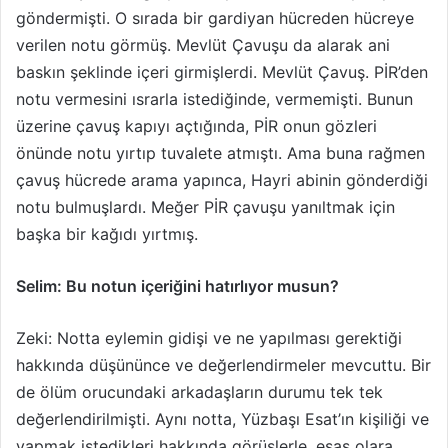
göndermişti. O sırada bir gardiyan hücreden hücreye
verilen notu görmüş. Mevlüt Çavuşu da alarak ani
baskın şeklinde içeri girmişlerdi. Mevlüt Çavuş. PİR’den
notu vermesini ısrarla istediğinde, vermemişti. Bunun
üzerine çavuş kapıyı açtığında, PİR onun gözleri
önünde notu yırtıp tuvalete atmıştı. Ama buna rağmen
çavuş hücrede arama yapınca, Hayri abinin gönderdiği
notu bulmuşlardı. Meğer PİR çavuşu yanıltmak için
başka bir kağıdı yırtmış.
Selim: Bu notun içeriğini hatırlıyor musun?
Zeki: Notta eylemin gidişi ve ne yapılması gerektiği
hakkında düşününce ve değerlendirmeler mevcuttu. Bir
de ölüm orucundaki arkadaşların durumu tek tek
değerlendirilmişti. Aynı notta, Yüzbaşı Esat’ın kişiliği ve
yapmak istedikleri hakkında görüşlerle, esas olara