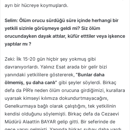
ayrı bir hücreye koymuşlardı.
Selim: Ölüm orucu sürdüğü süre içinde herhangi bir
yetkili sizinle görüşmeye geldi mi? Siz ölüm
orucundayken dayak attılar, küfür etttiler veya işkence
yaptılar mı ?
Zeki: İlk 15-20 gün hiçbir şey yokmuş gibi
davranıyorlardı. Yalınız Esat arada bir gelir bizi
yanındaki yetkililere göstererek,
“Bunlar daha
ölmemiş, şu daha canlı”
gibi şeyler söylerdi. Birkaç
defa da PİR’e neden ölüm orucuna girdiğimizi, kurallara
uyarsak kimseyi kılımıza dokun­durtmayacağını,
Genelkurmaya bağlı olarak çalıştığını, tek yetkilinin
kendisi olduğunu söylemişti. Birkaç defa da Cezaevi
Müdürü Alaattin BAYAR gelip gitti. Bir seferinde de
gece yarısı gelmişti. Yanında birkaç subay daha vardı.