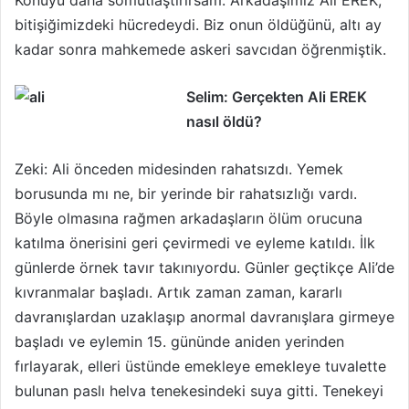
Konuyu daha somutlaştırırsam: Arkadaşı­mız Ali EREK,
bitişiğimizdeki hücredeydi. Biz onun öldüğünü, altı ay
kadar sonra mahkemede askeri savcıdan öğrenmiştik.
Selim: Gerçekten Ali EREK
nasıl öldü?
Zeki: Ali önceden midesinden rahatsızdı. Yemek
borusunda mı ne, bir yerinde bir rahatsızlığı vardı.
Böyle olmasına rağmen arkadaşların ölüm orucuna
katılma önerisini geri çevirmedi ve eyleme katıldı. İlk
günlerde örnek tavır takınıyordu. Günler geçtikçe Ali’de
kıvranmalar başladı. Artık zaman zaman, kararlı
davranışlardan uzaklaşıp anormal davranışlara girmeye
başladı ve eylemin 15. gününde aniden yerinden
fırlayarak, elleri üstünde emekleye emekleye tuvalette
bulunan paslı helva tenekesindeki suya gitti. Tenekeyi