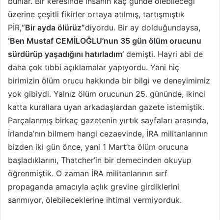
bunlar. Bir keresinde insanın kaç günde ölebileceği
üzerine çeşitli fikirler ortaya atılmış, tartışmıştık
PİR,
“Bir ayda ölürüz”
diyordu. Bir ay dolduğundaysa,
‘Ben Mustaf CEMİLOĞLU’nun 35 gün ölüm orucunu
sürdürüp yaşadığını hatırladım’
demişti. Hayri abi de
daha çok tıbbi açıklamalar yapıyordu. Yani hiç
birimizin ölüm orucu hakkında bir bilgi ve deneyimimiz
yok gibiydi. Yalnız ölüm orucunun 25. gününde, ikinci
katta kurallara uyan ar­kadaşlardan gazete istemiştik.
Parçalanmış birkaç gazetenin yırtık sayfaları arasında,
İrlanda’nın bilmem hangi cezaevinde, İRA militan­larının
bizden iki gün önce, yani 1 Mart’ta ölüm orucuna
başladıklarını, Thatcher’in bir demecinden okuyup
öğrenmiştik. O zaman İRA mili­tanlarının sırf
propaganda amacıyla açlık grevine girdiklerini
sanmıyor, ölebileceklerine ihtimal vermiyorduk.