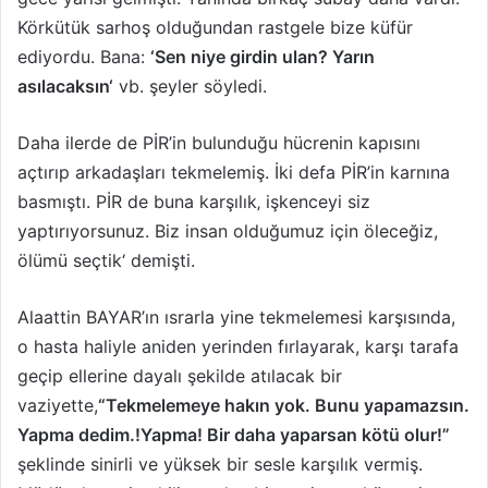
Körkütük sarhoş olduğundan rastgele bize küfür
ediyordu. Bana:
‘Sen niye girdin ulan? Yarın
asılacaksın‘
vb. şeyler söyledi.
Daha ilerde de PİR’in bulunduğu hücrenin kapısını
açtırıp arkadaşları tekmelemiş. İki defa PİR’in karnına
basmıştı. PİR de buna karşılık‚ işkenceyi siz
yaptırıyorsunuz. Biz insan olduğumuz için öleceğiz,
ölümü seçtik‘ demişti.
Alaattin BAYAR’ın ısrarla yine tekme­lemesi karşısında,
o hasta haliyle aniden yerinden fırlayarak, karşı tarafa
geçip ellerine dayalı şekilde atılacak bir
vaziyette,
“Tekmelemeye hakın yok. Bunu yapamazsın.
Yapma dedim.!Yapma! Bir daha yaparsan kötü olur!”
şeklinde sinirli ve yüksek bir sesle karşılık vermiş.