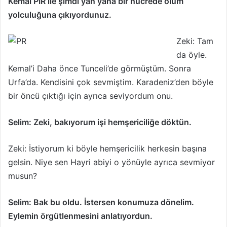
Kemal PİR ile şimdi yan yana bir hücrede ölüm
yolculuğuna çıkıyordunuz.
Zeki: Tam
da öyle.
Kemal’i Daha önce Tunceli’de görmüştüm. Sonra
Urfa’da. Kendisini çok sevmiştim. Karadeniz’den böyle
bir öncü çıktığı için ayrıca seviyordum onu.
Selim: Zeki, bakıyorum işi hemşericiliğe döktün.
Zeki: İstiyorum ki böyle hemşericilik herkesin başına
gelsin. Niye sen Hayri abiyi o yönüyle ayrıca sevmiyor
musun?
Selim: Bak bu oldu. İstersen konumuza dönelim.
Eylemin örgütlenmesini anlatıyordun.