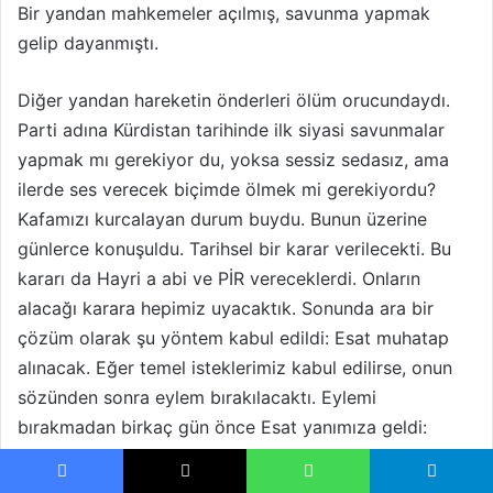
Bir yandan mahkemeler açılmış, savunma yapmak
gelip dayanmıştı.
Diğer yandan hareketin önderleri ölüm orucundaydı.
Parti adına Kürdistan tarihinde ilk siyasi savunmalar
yapmak mı gerekiyor du, yoksa sessiz sedasız, ama
ilerde ses verecek biçimde ölmek mi gerekiyordu?
Kafamızı kurcalayan durum buydu. Bunun üzerine
günlerce konuşuldu. Tarihsel bir karar verilecekti. Bu
kararı da Hayri a abi ve PİR vereceklerdi. Onların
alacağı karara hepimiz uyacaktık. Sonunda ara bir
çözüm olarak şu yöntem kabul edildi: Esat muhatap
alınacak. Eğer temel isteklerimiz kabul edilirse, onun
sözünden sonra eylem bırakılacaktı. Eylemi
bırakmadan birkaç gün önce Esat yanımıza geldi:
‘Gelin eylemi bırakın. Gördüğünüz gibi size dayak
attırmıyorum‘ dedi. 35. koğuşu kastederek;
“Size