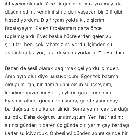
ihtiyacım olmadı. Yine ilk günler el-yüz yıkamayı da
düşünmedim. Kendimi şimdiden yaşayan bir ölü gibi
hissediyordum. Diş fırçam yoktu ki, dişlerimi
fırçalayayım. Zaten fırçalarımızı daha önce
toplamışlardı. Evet başka hücrelerden gelen su
şırıltıları beni çok rahatsız ediyordu. İçimden su
akıtanlara kızıyor, ‘bizi düşünmüyorlar mı?’ diyordum.
Bazen de sesli olarak bağırmak geliyordu içimden.
Ama ayıp olur diye susuyordum. Eğer tek başıma
olduğum için, bir damla dahi olsun su içseydim,
kendime güvenimi yitirir, eylemi götüremezdim.
Eylemin altıncı günün­ den sonra, günde yarım çay
bardağı su içme kararı alındı. Sonra yarım çay bardağı
su içtik. Daha doğrusu unutmuştum. Yeni hatırladım:
altıncı günden itibaren üç günde bir, yarım çay bardağı
kadar su içiyorduk. Onbeşinci günden sonra günde bir