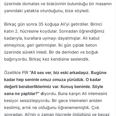
üzerinde domates ve bisküvinin bulunduğu bir masanın
yanındaki yatakta oturduğunu, bize söyledi.
Birkaç gün sonra 35 koğuşa Ali’yi getirdiler. Birinci
katın 2. hücresine koydular. Sonradan öğrendiğimiz
kadarıyla, kurallara uymayı dayatmışlar. Ali kabul
etmeyince, geri getirmişler. İki gün çıplak beton
üzerinde sürekli inledi. Bir de derinden ve boğuk
bağırıyordu. Birkaç kez kendisine seslendik.
Özellikle PİR
“Ali ses ver, biz eski arkadaşız. Bugüne
kadar hep seninle omuz omuza yürüdük. O kadar
değerli beraberliklerimiz var. Konuş benimle. Söyle
sana ne yaptılar?” d
iyordu. Buna karşın Ali inlemesini
kesiyor sessizleşiyordu. Bir gece inlemeleri aniden
kesilmiş, artık ne olduğunu öğrenememiştik. Çok
sonradan, Ali’nin o zaman hücrede öldüğünü ve beyaz