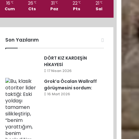
16
26
31
22
21
℃
℃
℃
℃
℃
Cum
Cts
Paz
Pts
Sal
Son Yazılarım
DÖRT KIZ KARDEŞİN
HİKAYESİ
17 Nisan 2026
Grok’a Öcalan Wallraff
görüşmesini sordum:
16 Mart 2026