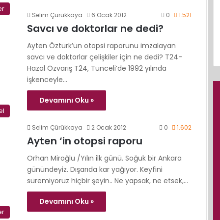
er
Selim Çürükkaya
6 Ocak 2012
0
1.521
Savcı ve doktorlar ne dedi?
Ayten Öztürk’ün otopsi raporunu imzalayan
savcı ve doktorlar çelişkiler için ne dedi? T24-
Hazal Özvarış T24, Tunceli’de 1992 yılında
işkenceyle…
Devamını Oku »
el
Selim Çürükkaya
2 Ocak 2012
0
1.602
Ayten ‘in otopsi raporu
Orhan Miroğlu /Yılın ilk günü. Soğuk bir Ankara
günündeyiz. Dışarıda kar yağıyor. Keyfini
süremiyoruz hiçbir şeyin.. Ne yapsak, ne etsek,…
Devamını Oku »
er