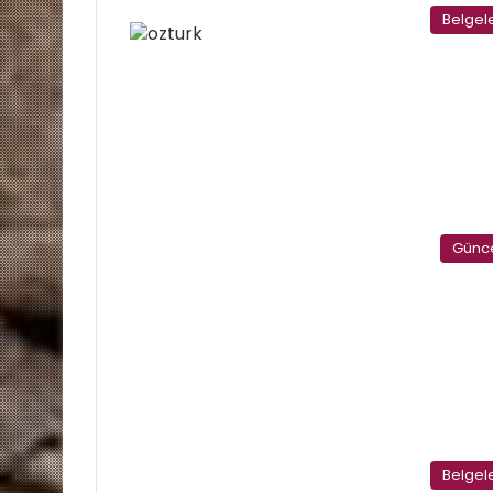
Belgel
Günc
Belgel