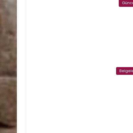
Günc
Belgel