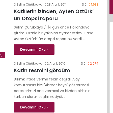
Selim Çürükkaya
28 Aralık 2011
0
1.633
Katillerin izinden, Ayten Öztürk’
ün Otopsi raporu
Selim Çürükkaya / İki gün önce Hollandaya
gittim. Orada bir yakınımı ziyaret ettim. Bana
Ayten Öztürk‘ ün otopsi raporunu verdi,…
Devamını Oku »
aj
Selim Çürükkaya
2 Aralık 2010
0
2.674
Katin resmini gördüm
Bizimki ifade verme felan değildi. Alay
komutanının bizi "Ahmet beye" göstermesi
adreslerimizi ona vermesi ve bizden birisinin
kurban olarak seçtirmesiydi.…
Devamını Oku »