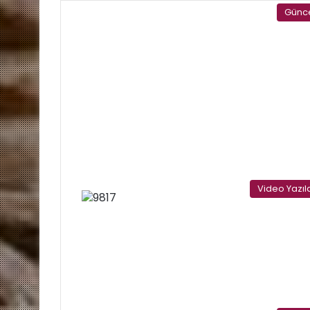
Günc
Video Yazıl