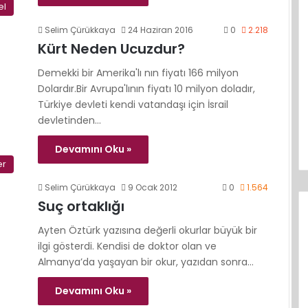
el
Selim Çürükkaya
24 Haziran 2016
0
2.218
Kürt Neden Ucuzdur?
Demekki bir Amerika'lı nın fiyatı 166 milyon
Dolardır.Bir Avrupa'lının fiyatı 10 milyon doladır,
Türkiye devleti kendi vatandaşı için İsrail
devletinden…
Devamını Oku »
er
Selim Çürükkaya
9 Ocak 2012
0
1.564
Suç ortaklığı
Ayten Öztürk yazısına değerli okurlar büyük bir
ilgi gösterdi. Kendisi de doktor olan ve
Almanya’da yaşayan bir okur, yazıdan sonra…
Devamını Oku »