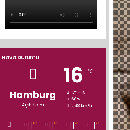
Hava Durumu
16
℃
Hamburg
17º - 15º
68%
Açık hava
2.68 km/h