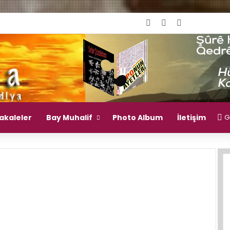
Giriş Yap
Rastgele Makal
Kenar Bölm
akaleler
Bay Muhalif
Photo Album
İletişim
Gi