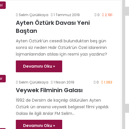
el
Selim Çürükkaya
1 Temmuz 2019
0
2.191
Ayten Öztürk Davası Yeni
Baştan
Ayten Öztürk’ün cesedi bulunduktan beş gün
sonra siz neden Hıdır Öztürk’ün Özel idarerinin
lojmanlarından atılası için resmi yazı yazdınız?
Devamını Oku »
ar
Selim Çürükkaya
1 Nisan 2019
0
1.383
Veywek Filminin Galası
1992 de Dersim de kaçırılıp öldürülen Ayten
Öztürk ün anısına veywek belgesel filmi yapıldı.
Galası ile ilgili Anılar FM Selim…
Devamını Oku »