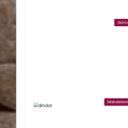
Günc
Makaleler