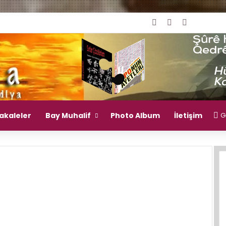
Giriş Yap
Rastgele Mak
Kenar Bö
akaleler
Bay Muhalif
Photo Album
İletişim
Gi