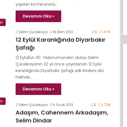
yapılan konferansta…
Devamını Oku »
el
Selim Çürükkaya
16 Ekim 2012
0
1.875
12 Eylül Karanlığında Diyarbakır
Şafağı
12 Eylüllün 30. Yıldönümünden dolayı Selim
Çürükkayanın 22 yıl önce yayınlanan 12 Eylül
karanlığında Diyarbakır Şafağı adlı kitabını dizi
halinde…
Devamını Oku »
im
Selim Çürükkaya
6 Ocak 2012
0
2.706
Adaşım, Cahennem Arkadaşım,
Selim Dindar