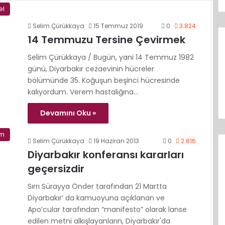
el
Selim Çürükkaya
15 Temmuz 2019
0
3.824
14 Temmuzu Tersine Çevirmek
Selim Çürükkaya / Bugün, yani 14 Temmuz 1982
günü, Diyarbakır cezaevinin hücreler
bölümünde 35. Koğuşun beşinci hücresinde
kalıyordum. Verem hastalığına…
Devamını Oku »
im
Selim Çürükkaya
19 Haziran 2013
0
2.816
Diyarbakır konferansı kararları
geçersizdir
Sırrı Sürayya Önder tarafından 21 Martta
Diyarbakır’ da kamuoyuna açıklanan ve
Apo’cular tarafından “manifesto” olarak lanse
edilen metni alkışlayanların, Diyarbakır'da