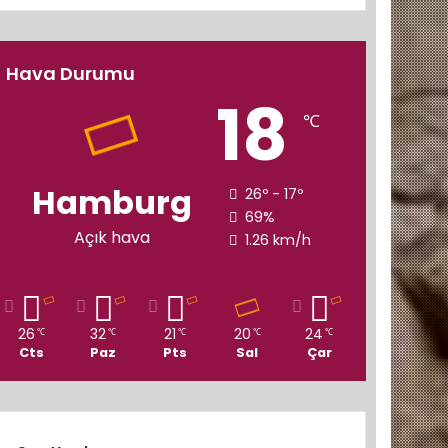
Hava Durumu
18
℃
Hamburg
26º - 17º
69%
Açık hava
1.26 km/h
26
32
21
20
24
℃
℃
℃
℃
℃
Cts
Paz
Pts
Sal
Çar