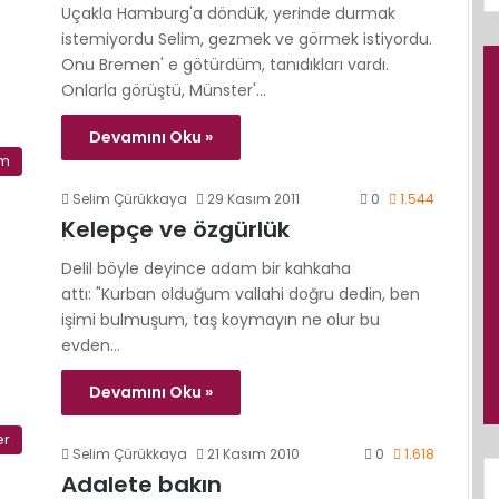
Uçakla Hamburg'a döndük, yerinde durmak
istemiyordu Selim, gezmek ve görmek istiyordu.
Onu Bremen' e götürdüm, tanıdıkları vardı.
Onlarla görüştü, Münster'…
Devamını Oku »
im
Selim Çürükkaya
29 Kasım 2011
0
1.544
Kelepçe ve özgürlük
Delil böyle deyince adam bir kahkaha
attı: "Kurban olduğum vallahi doğru dedin, ben
işimi bulmuşum, taş koymayın ne olur bu
evden…
Devamını Oku »
er
Selim Çürükkaya
21 Kasım 2010
0
1.618
Adalete bakın