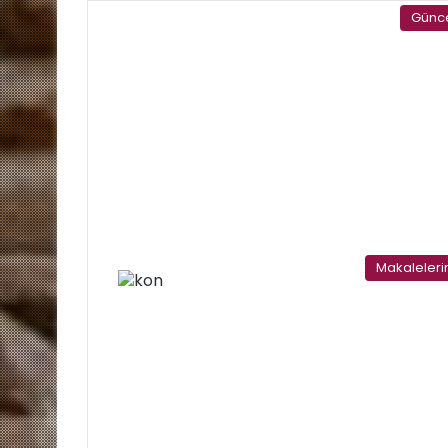
Günc
Makaleler