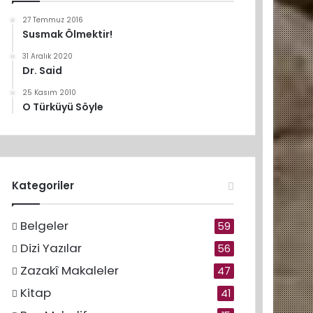
27 Temmuz 2016
Susmak Ölmektir!
31 Aralık 2020
Dr. Said
25 Kasım 2010
O Türküyü Söyle
Kategoriler
Belgeler
59
Dizi Yazılar
56
Zazakî Makaleler
47
Kitap
41