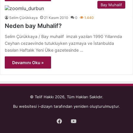
Bay Muhalif
Selim Çürükkaya
21 Kasım 2010
0
1.440
Neden bay Muhalif?
Selim Çürükkaya / Bay muhalif imzalı yazıları 1990 Yıllarında
Ceyhan cezaevinde tutukluyken yazmaya ve İstanbulda
basılan Haftalık Yeni Ülke gazetesinde …
Devamını Oku »
© Telif Hakkı 2026, Tüm Hakları Saklıdır.
Bu websitesi
i-dizayn
tarafından yeniden oluşturulmuştur.
Facebook
YouTube