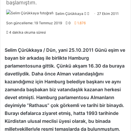
başlamıştım.
Selim Çürükkaya
F
B
27 Ekim 2011
o
i
Son güncelleme: 19 Temmuz 2019
0
1.876
l
r
4 dakika okuma süresi
l
e
o
-
w
p
Selim Çürükkaya / Dün, yani 25.10.2011 Günü eşim ve
o
o
bayan bir arkadaş ile birlikte Hamburg
n
s
parlamentosuna gittik. Çünkü akşam 16.30 da buraya
X
t
davetliydik. Daha önce Alman vatandaşlığını
a
kazandığımız için Hamburg belediye başkanı ve aynı
g
zamanda başbakan biz vatandaşlık kazanan herkesi
ö
devet etmişti. Hamburg parlamentosu Almanların
n
deyimiyle “Rathaus” çok görkemli ve tarihi bir binaydı.
d
e
Burayı defalarca ziyaret etmiş, hatta 1993 tarihinde
r
Kürdistan ulusal meclisi üyesi olarak, bu binada
m
milletvekilleriyle resmi temaslarda da bulunmuştum.