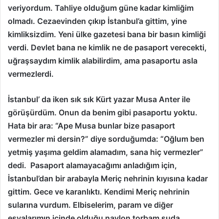
veriyordum. Tahliye olduğum güne kadar kimliğim
olmadı. Cezaevinden çıkıp İstanbul’a gittim, yine
kimliksizdim. Yeni ülke gazetesi bana bir basın kimliği
verdi. Devlet bana ne kimlik ne de pasaport verecekti,
uğraşsaydım kimlik alabilirdim, ama pasaportu asla
vermezlerdi.
İstanbul’ da iken sık sık Kürt yazar Musa Anter ile
görüşürdüm. Onun da benim gibi pasaportu yoktu.
Hata bir ara: “Ape Musa bunlar bize pasaport
vermezler mi dersin?” diye sorduğumda: “Oğlum ben
yetmiş yaşıma geldim alamadım, sana hiç vermezler”
dedi. Pasaport alamayacağımı anladığım için,
İstanbul’dan bir arabayla Meriç nehrinin kıyısına kadar
gittim. Gece ve karanlıktı. Kendimi Meriç nehrinin
sularına vurdum. Elbiselerim, param ve diğer
eşyalarımın içinde olduğu naylon torbam suda