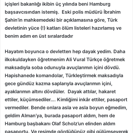
içişleri bakanlığı ikibin üç yılında beni Hamburg
başsavcısından istemiş. Eski polis müdürü İbrahim
Şahin’in mahkemedeki bir açıklamasına göre, Türk
devletinin yüce (!) katları ölüm listeleri hazırlamış ve
benim adım en üst sıralardadır
Hayatım boyunca o devletten hep dayak yedim. Daha
ilkokuldayken öğretmenim Ali Vural Türkçe öğretmek
maksadıyla soba odunuyla avuçlarımın içini dövdü.
Hapishanede komandolar, Türkleştirmek maksadıyla
gece gündüz kazma saplarıyla avuçlarımın içini,
ayaklarımın altını dövdüler. Dayak attılar, hakaret
ettiler, küçümsediler…. Kimliğimi inkâr ettiler, pasaport
vermediler. Bende onlara asla ve asla boyun eğmedim,
geldim Alman’ya, burada pasaport aldım, hem de
Hamburg başbakanı Olaf Scholz’un elinden aldım
pasaportu. Ve resimde gördüğünüz gibi gülümseyerek