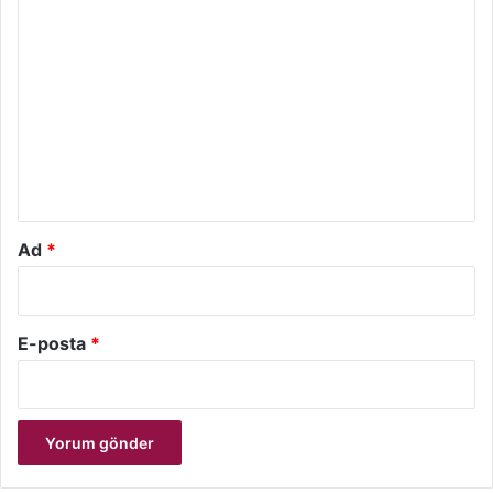
Y
o
r
u
m
*
Ad
*
E-posta
*