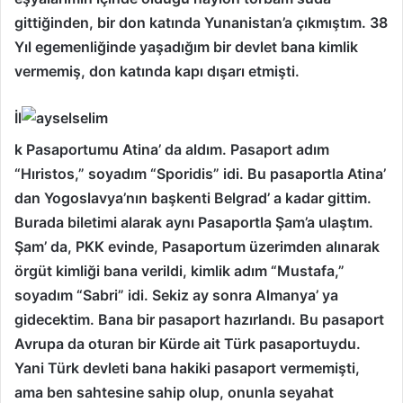
gittiğinden, bir don katında Yunanistan’a çıkmıştım. 38
Yıl egemenliğinde yaşadığım bir devlet bana kimlik
vermemiş, don katında kapı dışarı etmişti.
İl
k Pasaportumu Atina’ da aldım. Pasaport adım
“Hıristos,” soyadım “Sporidis” idi. Bu pasaportla Atina’
dan Yogoslavya’nın başkenti Belgrad’ a kadar gittim.
Burada biletimi alarak aynı Pasaportla Şam’a ulaştım.
Şam’ da, PKK evinde, Pasaportum üzerimden alınarak
örgüt kimliği bana verildi, kimlik adım “Mustafa,”
soyadım “Sabri” idi. Sekiz ay sonra Almanya’ ya
gidecektim. Bana bir pasaport hazırlandı. Bu pasaport
Avrupa da oturan bir Kürde ait Türk pasaportuydu.
Yani Türk devleti bana hakiki pasaport vermemişti,
ama ben sahtesine sahip olup, onunla seyahat