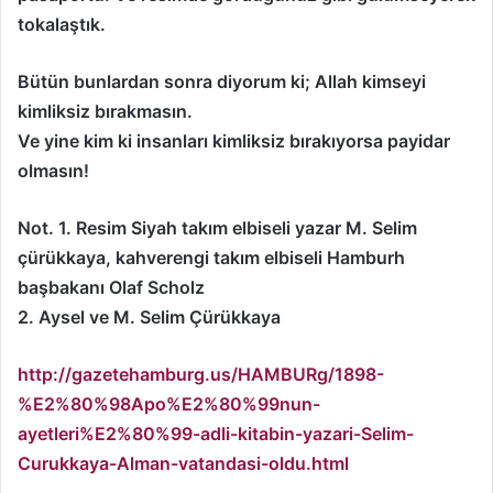
tokalaştık.
Bütün bunlardan sonra diyorum ki; Allah kimseyi
kimliksiz bırakmasın.
Ve yine kim ki insanları kimliksiz bırakıyorsa payidar
olmasın!
Not. 1. Resim Siyah takım elbiseli yazar M. Selim
çürükkaya, kahverengi takım elbiseli Hamburh
başbakanı Olaf Scholz
2. Aysel ve M. Selim Çürükkaya
http://gazetehamburg.us/HAMBURg/1898-
%E2%80%98Apo%E2%80%99nun-
ayetleri%E2%80%99-adli-kitabin-yazari-Selim-
Curukkaya-Alman-vatandasi-oldu.html