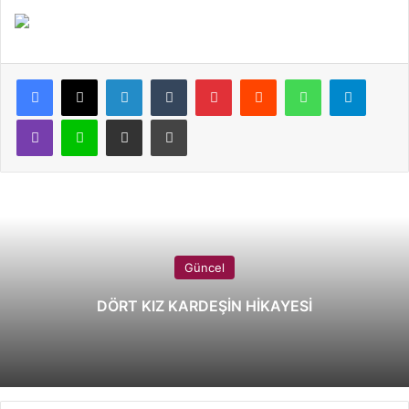
LinkedIn
Tumblr
Pinterest
Reddit
WhatsApp
Telegram
Viber
Line
E-Posta ile paylaş
Yazdır
Güncel
DÖRT KIZ KARDEŞİN HİKAYESİ