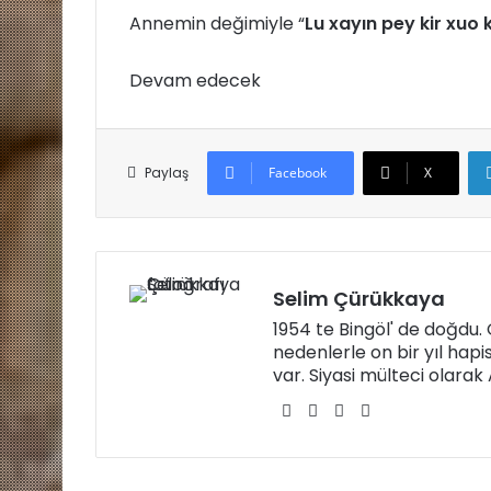
Annemin değimiyle “
Lu xayın pey kir xuo
Devam edecek
Paylaş
Facebook
X
Selim Çürükkaya
1954 te Bingöl' de doğdu
nedenlerle on bir yıl hapi
var. Siyasi mülteci olara
W
Fa
X
Yo
eb
ce
uT
sit
bo
ub
esi
ok
e