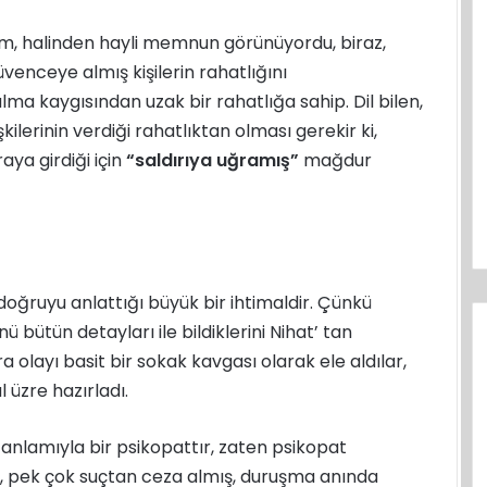
im, halinden hayli memnun görünüyordu, biraz,
venceye almış kişilerin rahatlığını
 kaygısından uzak bir rahatlığa sahip. Dil bilen,
işkilerinin verdiği rahatlıktan olması gerekir ki,
raya girdiği için
“saldırıya uğramış”
mağdur
doğruyu anlattığı büyük bir ihtimaldir. Çünkü
nü bütün detayları ile bildiklerini Nihat’ tan
 olayı basit bir sokak kavgası olarak ele aldılar,
 üzre hazırladı.
anlamıyla bir psikopattır, zaten psikopat
ik, pek çok suçtan ceza almış, duruşma anında