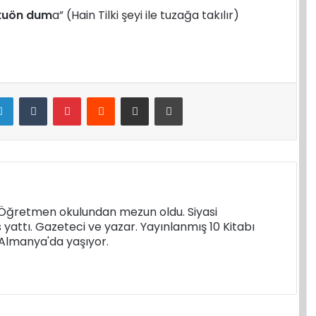
 kuön dum
a” (Hain Tilki şeyi ile tuzağa takılır)
LinkedIn
Tumblr
Pinterest
Reddit
E-Posta ile paylaş
Yazdır
. Öğretmen okulundan mezun oldu. Siyasi
s yattı. Gazeteci ve yazar. Yayınlanmış 10 Kitabı
k Almanya'da yaşıyor.