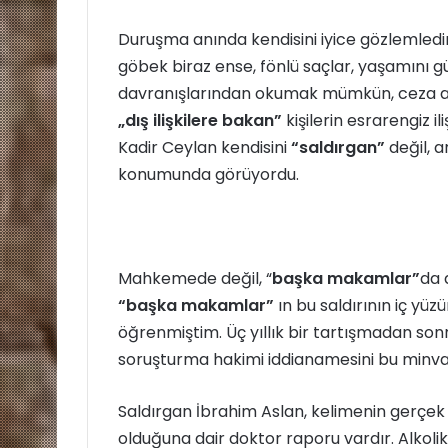
e
k
Duruşma anında kendisini iyice gözlemled
göbek biraz ense, fönlü saçlar, yaşamını gü
davranışlarından okumak mümkün, ceza alma
„dış ilişkilere bakan”
kişilerin esrarengiz il
Kadir Ceylan kendisini
“saldırgan”
değil, a
konumunda görüyordu.
Mahkemede değil, “
başka makamlar”
da 
“başka makamlar”
ın bu saldırının iç yüzü
öğrenmiştim. Üç yıllık bir tartışmadan sonra
soruşturma hakimi iddianamesini bu minval
Saldırgan İbrahim Aslan, kelimenin gerçek 
olduğuna dair doktor raporu vardır. Alkol