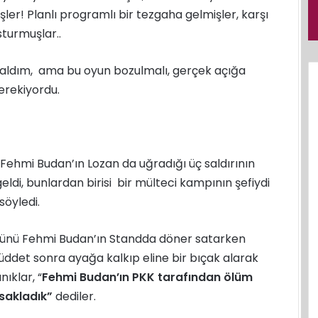
r! Planlı programlı bir tezgaha gelmişler, karşı
sturmuşlar..
kaldım, ama bu oyun bozulmalı, gerçek açığa
erekiyordu.
 Fehmi Budan’ın Lozan da uğradığı üç saldırının
ldi, bunlardan birisi bir mülteci kampının şefiydi
söyledi.
 günü Fehmi Budan’ın Standda döner satarken
müddet sonra ayağa kalkıp eline bir bıçak alarak
ıklar, “
Fehmi Budan’ın PKK tarafından ölüm
 sakladık”
dediler.