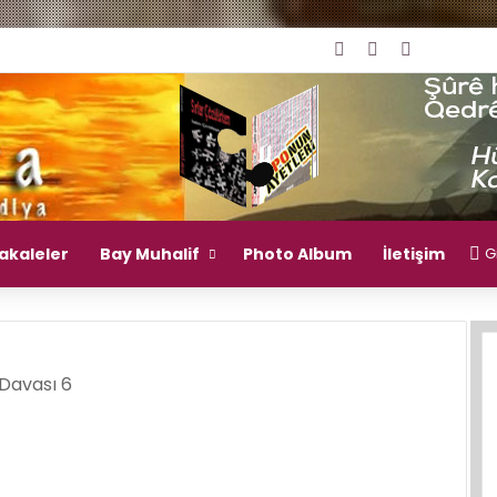
Giriş Yap
Rastgele Mak
Kenar Bö
akaleler
Bay Muhalif
Photo Album
İletişim
Gi
Davası 6