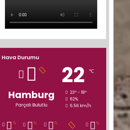
Hava Durumu
22
℃
Hamburg
23º - 18º
62%
Parçalı Bulutlu
6.56 km/h