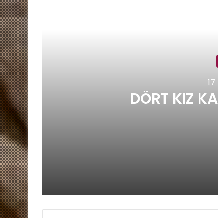
17
DÖRT KIZ KA
17 Nisan 2026
DÖRT KIZ KARDEŞİN HİKAYESİ
8 Ekim 2025