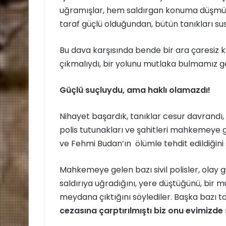
uğramışlar, hem saldırgan konuma düşmüşle
taraf güçlü olduğundan, bütün tanıkları su
Bu dava karşısında bende bir ara çaresiz 
çıkmalıydı, bir yolunu mutlaka bulmamız g
Güçlü suçluydu, ama haklı olamazdı!
Nihayet başardık, tanıklar cesur davrandı,
polis tutunakları ve şahitleri mahkemeye ge
ve Fehmi Budan’ın ölümle tehdit edildiğini 
Mahkemeye gelen bazı sivil polisler, olay
saldırıya uğradığını, yere düştüğünü, bir 
meydana çıktığını söylediler. Başka bazı tan
cezasına çarptırılmıştı biz onu evimizde