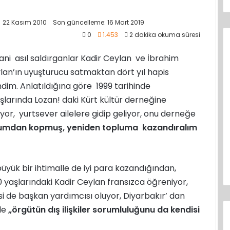
22 Kasım 2010
Son güncelleme: 16 Mart 2019
0
1.453
2 dakika okuma süresi
ni asıl saldırganlar Kadir Ceylan ve İbrahim
an’ın uyuşturucu satmaktan dört yıl hapis
im. Anlatıldığına göre 1999 tarihinde
aşlarında Lozan! daki Kürt kültür derneğine
ıyor, yurtsever ailelere gidip geliyor, onu derneğe
toplumdan kopmuş, yeniden topluma kazandıralım
büyük bir ihtimalle de iyi para kazandığından,
yaşlarındaki Kadir Ceylan fransızca öğreniyor,
i de başkan yardımcısı oluyor, Diyarbakır’ dan
yle
„örgütün dış ilişkiler sorumluluğunu da kendisi