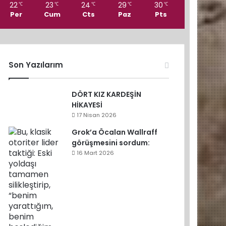
22
23
24
29
30
℃
℃
℃
℃
℃
Per
Cum
Cts
Paz
Pts
Son Yazılarım
DÖRT KIZ KARDEŞİN
HİKAYESİ
17 Nisan 2026
Grok’a Öcalan Wallraff
görüşmesini sordum:
16 Mart 2026