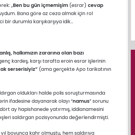
rek: „
Ben bu gün içmemişim
(esrar)
cevap
duydum. Bana göre az ceza almak için rol
i bir durumla karşıkarşıya idik…
nlış, halkımızın zararına olan bazı
genç kardeş, karşı tarafta eroin esrar işlerinin
kak serserisiyiz”
(ama gerçekte Apo tarikatının
ldırgan oldukları halde polis soruşturmasında
rin ifadesine dayanarak olayı “
namus
” sorunu
p dört ay hapishanede yatırmış, iddianamesini
şleri saldırgan pozisyonunda değerlendirmişti.
ç yıl boyunca kahr olmuştu, hem saldırıya