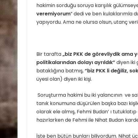
hakimin sorduğu soruya karşılık gülümseye
veremiyorum
” dedi ve ben kulaklarımla 
yapıyordu. Ama ne olursa olsun, utanç veric
Bir tarafta
„biz PKK de görevliydik ama ya
politikalarından dolayı ayrıldık”
diyen iki 
bataklığına batmış,
“biz PKK li değiliz, so
üyesi olan) diyen iki kişi.
Soruşturma hakimi bu iki yalancının ve sa
tanık konumuna düşürülen başka bazı kişile
olarak ele almış, Fehmi Budan’ ı tutuklatı
hazırlarken de Fehmi ile Nihat Budan karde
İşte ben bütün bunları biliyordum. Nihat ü