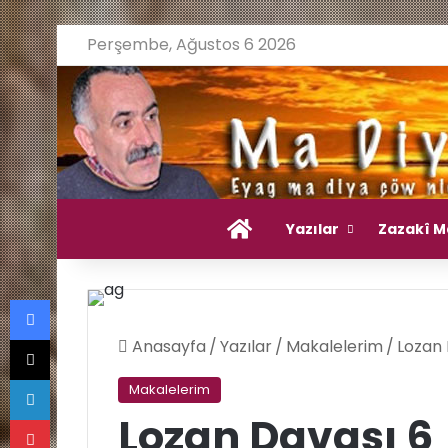
Perşembe, Ağustos 6 2026
Ana Sayfa
Yazılar
Zazakî M
Facebook
X
Anasayfa
/
Yazılar
/
Makalelerim
/
Lozan 
LinkedIn
Makalelerim
Pinterest
Lozan Davası 6