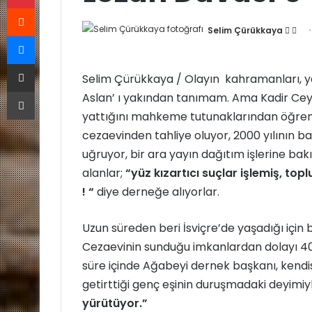
Reddit
Selim Çürükkaya
F
B
Messenger
o
i
E-Posta ile paylaş
l
r
Selim Çürükkaya / Olayın kahramanları, ya
l
e
Yazdır
Aslan’ ı yakından tanımam. Ama Kadir Ceyl
o
-
w
p
yattığını mahkeme tutunaklarından öğrend
o
o
cezaevinden tahliye oluyor, 2000 yılının b
n
s
uğruyor, bir ara yayın dağıtım işlerine bak
X
t
alanlar;
“yüz kızartıcı suçlar işlemiş, 
a
! “
diye derneğe alıyorlar.
g
ö
Uzun süreden beri İsviçre’de yaşadığı için 
n
Cezaevinin sunduğu imkanlardan dolayı 40 
d
süre içinde Ağabeyi dernek başkanı, kendis
e
r
getirttiği genç eşinin duruşmadaki deyimi
m
yürütüyor.”