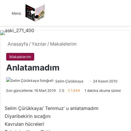
Menü
Anasayfa
/
Yazılar
/
Makalelerim
Makalelerim
Anlatamadım
Selim Çürükkaya
F
B
24 Kasım 2010
o
i
Son güncelleme: 16 Mart 2019
0
1.444
1 dakika okuma süresi
l
r
l
e
Selim Çürükkaya/ Temmuz’ u anlatamadım
o
-
Diyaribekirin sıcağını
w
p
Kavrulan hücreleri
o
o
n
s