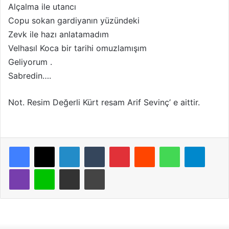
Alçalma ile utancı
Copu sokan gardiyanın yüzündeki
Zevk ile hazı anlatamadım
Velhasıl Koca bir tarihi omuzlamışım
Geliyorum .
Sabredin….
Not. Resim Değerli Kürt resam Arif Sevinç’ e aittir.
LinkedIn
Tumblr
Pinterest
Reddit
WhatsApp
Telegram
Viber
Line
E-Posta ile paylaş
Yazdır