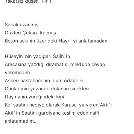
Takatsiz düşen Pir’ i
X
t
a
g
Sakalı uzanmış
ö
Gözleri Çukura kaçmış
n
Beton sekinin üzerideki Hayri’ yi anlatamadım.
d
e
Hüseyin’ nin yadigarı Salih’ in
r
Amcasına yazdığı dıramatik mektuba cevap
m
e
veremedim
k
Askeri hastahanenin ölüm odalarını
Canlarımın yüzünde dolanan sinekleri
Düşmanın yüreğindeki kini
Kol saatini hediye olarak Karasu’ ya veren Akif’ i
Akif’ in Saatini gardiyana teslim eden naifi
anlatamadım..