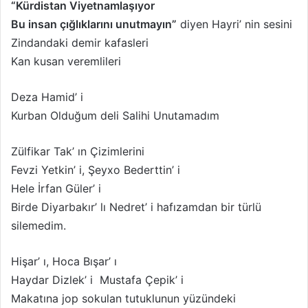
“Kürdistan Viyetnamlaşıyor
Bu insan çığlıklarını unutmayın”
diyen Hayri’ nin sesini
Zindandaki demir kafasleri
Kan kusan veremlileri
Deza Hamid’ i
Kurban Olduğum deli Salihi Unutamadım
Zülfikar Tak’ ın Çizimlerini
Fevzi Yetkin’ i, Şeyxo Bederttin’ i
Hele İrfan Güler’ i
Birde Diyarbakır’ lı Nedret’ i hafızamdan bir türlü
silemedim.
Hişar’ ı, Hoca Bışar’ ı
Haydar Dizlek’ i Mustafa Çepik’ i
Makatına jop sokulan tutuklunun yüzündeki