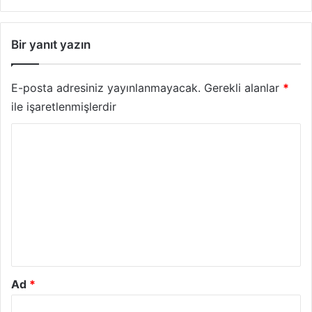
Bir yanıt yazın
E-posta adresiniz yayınlanmayacak.
Gerekli alanlar
*
ile işaretlenmişlerdir
Y
o
r
u
m
*
Ad
*