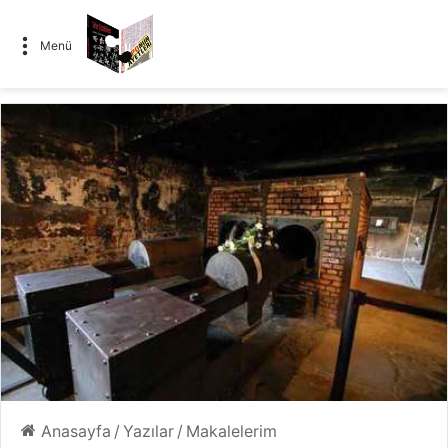
Menü
Anasayfa
/
Yazılar
/
Makalelerim