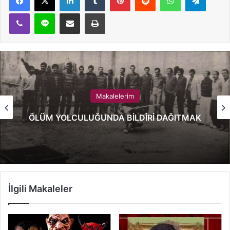
Viber
Line
E-Posta ile paylaş
Yazdır
Makalelerim
ÖLÜM YOLCULUĞUNDA BİLDİRİ DAĞITMAK
İlgili Makaleler