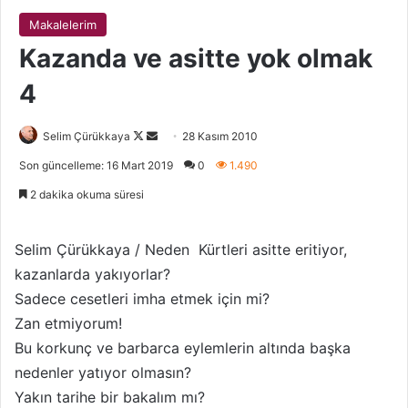
Makalelerim
Kazanda ve asitte yok olmak
4
Selim Çürükkaya
F
B
28 Kasım 2010
o
i
Son güncelleme: 16 Mart 2019
0
1.490
l
r
2 dakika okuma süresi
l
e
o
-
w
p
Selim Çürükkaya / Neden Kürtleri asitte eritiyor,
o
o
kazanlarda yakıyorlar?
n
s
Sadece cesetleri imha etmek için mi?
X
t
Zan etmiyorum!
a
Bu korkunç ve barbarca eylemlerin altında başka
g
nedenler yatıyor olmasın?
ö
Yakın tarihe bir bakalım mı?
n