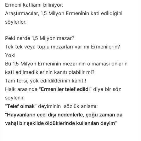
Ermeni katliamı biliniyor.
d
e
Araştırmacılar, 1,5 Milyon Ermeninin katl edildiğini
r
söylerler.
m
e
Peki nerde 1,5 Milyon mezar?
k
Tek tek veya toplu mezarları var mı Ermenilerin?
Yok!
Bu 1,5 Milyon Ermeninin mezarının olmaması onların
katl edilmediklerinin kanıtı olabilir mi?
Tam tersi, yok edildiklerinin kanıtı!
Halk arasında “
Ermeniler telef edildi
” diye bir söz
söylenir.
“
Telef olmak
” deyiminin sözlük anlamı:
“
Hayvanların ecel dışı nedenlerle, çoğu zaman da
vahşi bir şekilde öldüklerinde kullanılan deyim
“