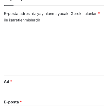
E-posta adresiniz yayınlanmayacak.
Gerekli alanlar
*
ile işaretlenmişlerdir
Y
o
r
u
m
*
Ad
*
E-posta
*