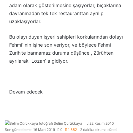
adam olarak gösterilmesine şaşıyorlar, bıçaklarına
davranmadan tek tek restauranttan ayrılıp
uzaklaşıyorlar.
Bu olayı duyan işyeri sahipleri korkularından dolayı
Fehmi’ nin işine son veriyor, ve böylece Fehmi
Zürih’te barınamaz duruma düşünce , Zürühten
ayrılarak Lozan’ a gidiyor.
Devam edecek
Selim Çürükkaya
F
B
22 Kasım 2010
Son güncelleme: 16 Mart 2019
0
1.382
2 dakika okuma süresi
o
i