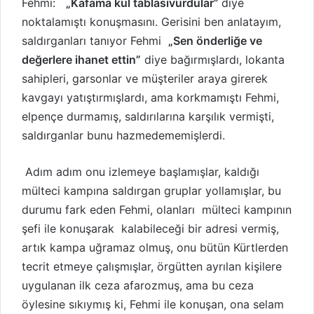
Fehmi:
„Kafama kül tablasıvurdular”
diye
w
p
o
o
noktalamıştı konuşmasını. Gerisini ben anlatayım,
n
s
saldırganları tanıyor Fehmi
„Sen önderliğe ve
X
t
değerlere ihanet ettin”
diye bağırmışlardı, lokanta
a
g
sahipleri, garsonlar ve müşteriler araya girerek
ö
kavgayı yatıştırmışlardı, ama korkmamıştı Fehmi,
n
elpençe durmamış, saldırılarına karşılık vermişti,
d
saldırganlar bunu hazmedememişlerdi.
e
r
m
Adım adım onu izlemeye başlamışlar, kaldığı
e
mülteci kampına saldırgan gruplar yollamışlar, bu
k
durumu fark eden Fehmi, olanları mülteci kampının
şefi ile konuşarak kalabileceği bir adresi vermiş,
artık kampa uğramaz olmuş, onu bütün Kürtlerden
tecrit etmeye çalışmışlar, örgütten ayrılan kişilere
uygulanan ilk ceza afarozmuş, ama bu ceza
öylesine sıkıymış ki, Fehmi ile konuşan, ona selam