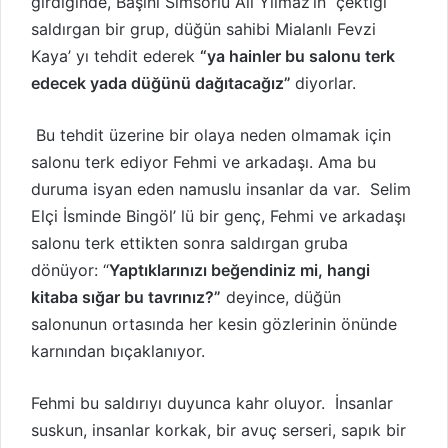
girdiğinde, Başını Simsorlu Ali Yılmaz’ın çektiği
saldırgan bir grup, düğün sahibi Mialanlı Fevzi
Kaya’ yı tehdit ederek
“ya hainler bu salonu terk
edecek yada düğünü dağıtacağız”
diyorlar.
Bu tehdit üzerine bir olaya neden olmamak için
salonu terk ediyor Fehmi ve arkadaşı. Ama bu
duruma isyan eden namuslu insanlar da var. Selim
Elçi İsminde Bingöl’ lü bir genç, Fehmi ve arkadaşı
salonu terk ettikten sonra saldırgan gruba
dönüyor: “
Yaptıklarınızı beğendiniz mi, hangi
kitaba sığar bu tavrınız?”
deyince, düğün
salonunun ortasında her kesin gözlerinin önünde
karnından bıçaklanıyor.
Fehmi bu saldırıyı duyunca kahr oluyor. İnsanlar
suskun, insanlar korkak, bir avuç serseri, sapık bir