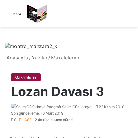
Menü
Anasayfa
/
Yazılar
/
Makalelerim
Makalelerim
Lozan Davası 3
Selim Çürükkaya
F
B
22 Kasım 2010
Son güncelleme: 16 Mart 2019
o
i
0
1.382
2 dakika okuma süresi
l
r
l
e
o
-