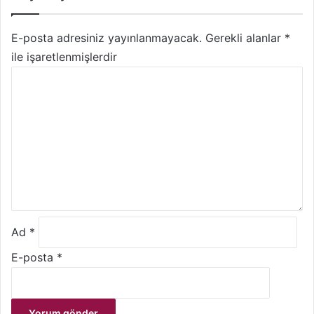
E-posta adresiniz yayınlanmayacak.
Gerekli alanlar
*
ile işaretlenmişlerdir
Y
o
r
u
m
*
Ad
*
E-posta
*