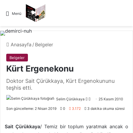
Menü
Anasayfa
/
Belgeler
Belgeler
Kürt Ergenekonu
Doktor Sait Çürükkaya, Kürt Ergenokununu
teşhis etti.
Selim Çürükkaya
F
B
25 Kasım 2010
o
i
Son güncelleme: 2 Nisan 2019
0
3.172
3 dakika okuma süresi
l
r
l
e
Sait Çürükkaya
/ Temiz bir toplum yaratmak ancak o
o
-