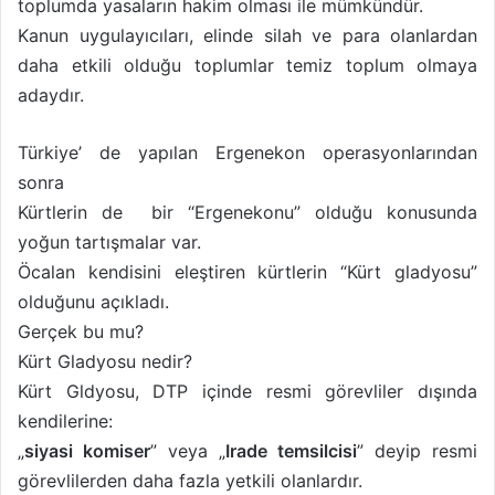
toplumda yasaların hakim olması ile mümkündür.
w
p
Kanun uygulayıcıları, elinde silah ve para olanlardan
o
o
n
s
daha etkili olduğu toplumlar temiz toplum olmaya
X
t
adaydır.
a
g
Türkiye’ de yapılan Ergenekon operasyonlarından
ö
sonra
n
Kürtlerin de bir “Ergenekonu” olduğu konusunda
d
yoğun tartışmalar var.
e
Öcalan kendisini eleştiren kürtlerin “Kürt gladyosu”
r
m
olduğunu açıkladı.
e
Gerçek bu mu?
k
Kürt Gladyosu nedir?
Kürt Gldyosu, DTP içinde resmi görevliler dışında
kendilerine:
„
siyasi komiser
” veya „
Irade temsilcisi
” deyip resmi
görevlilerden daha fazla yetkili olanlardır.