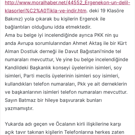
http://www.moralhaber.net/44552_Ergenekon-un-delil-
klasorleri%C2%A0Tikla-ve-indir.htm
. deki 19 Klasöre
Bakınız) yola çıkarak bu kişilerin Ergenok ile
bağlantıları olduğunu idda etmektedir.
Ama bu belge iyi incelendiğinde ayrıca PKK nin şu
anda Avrupa sorumlularından Ahmet Aktaş ile bir Kürt
Alman Dostluk derneği ile Davut Bağıstani’ninde tel
numaraları mevcuttur, Ve yine bu belge incelendiğinde
Kandildeki Başkanlık konseyi üyelerinin isimleri, soy
isimleri, Parti meclis üyelerinin isimleri soy isimleri,
kullandıkları telefon numaraları, Pkk ye ait derneklerin
ve başkanlarının isimleri telefon numaraları mevcuttur.
Sayın Batmaz bir hileye başvurarak bunları
yazmamıştır.
Yukarda adı geçen ve Öcalanın kirli ilişkilerine karşı
açık tavır takınan kişilerin Telefonlarına herkes zaten