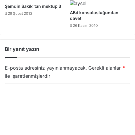
Şemdin Sakık’ tan mektup 3
ABd konsolosluğundan
29 Şubat 2012
davet
26 Kasım 2010
Bir yanıt yazın
E-posta adresiniz yayınlanmayacak.
Gerekli alanlar
*
ile işaretlenmişlerdir
Y
o
r
u
m
*