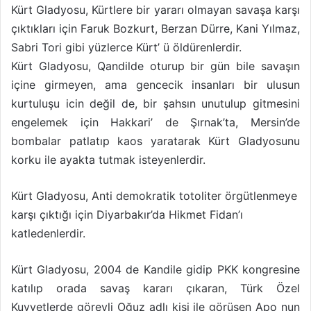
Kürt Gladyosu, Kürtlere bir yararı olmayan savaşa karşı
çıktıkları için Faruk Bozkurt, Berzan Dürre, Kani Yılmaz,
Sabri Tori gibi yüzlerce Kürt’ ü öldürenlerdir.
Kürt Gladyosu, Qandilde oturup bir gün bile savaşın
içine girmeyen, ama gencecik insanları bir ulusun
kurtuluşu icin değil de, bir şahsın unutulup gitmesini
engelemek için Hakkari’ de Şırnak’ta, Mersin’de
bombalar patlatıp kaos yaratarak Kürt Gladyosunu
korku ile ayakta tutmak isteyenlerdir.
Kürt Gladyosu, Anti demokratik totoliter örgütlenmeye
karşı çıktığı için Diyarbakır’da Hikmet Fidan’ı
katledenlerdir.
Kürt Gladyosu, 2004 de Kandile gidip PKK kongresine
katılıp orada savaş kararı çıkaran, Türk Özel
Kuvvetlerde görevli Oğuz adlı kişi ile görüşen Apo nun