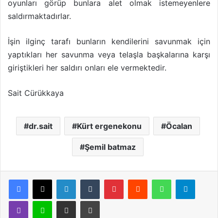
oyunları görüp bunlara alet olmak istemeyenlere
saldırmaktadırlar.
İşin ilginç tarafı bunların kendilerini savunmak için
yaptıkları her savunma veya telaşla başkalarına karşı
giriştikleri her saldırı onları ele vermektedir.
Sait Cürükkaya
dr.sait
Kürt ergenekonu
Öcalan
Şemil batmaz
LinkedIn
Tumblr
Pinterest
Reddit
WhatsApp
Telegram
Viber
Line
E-Posta ile paylaş
Yazdır