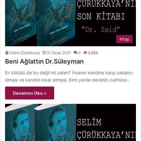
Kitap
Selim Çürükkaya
31 Ocak 2021
0
5.554
Beni Ağlattın Dr.Süleyman
En kötüsü de bu değil mi zaten? İnsanın kendine karşı yabancı
olması ve kendini inkar etmesi. Kimi yerde devletin zulmüne…
Devamını Oku »