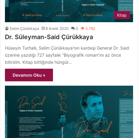
Kitap
Selim Çürükkaya
8 Aralık 2020
0
3.782
Dr. Süleyman-Said Çürükkaya
Hüseyin Turhallı, Selim Çürükkaya’nın kardeşi General Dr. Said
üzerine yazdığı 727 sayfalık “Biyografik roman”ını az önce
bitirdim. Kitap bittiğinde hüngür…
Devamını Oku »