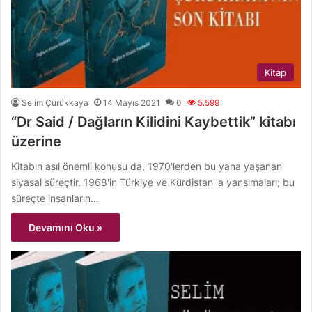
Kitap
Selim Çürükkaya
14 Mayıs 2021
0
5.599
“Dr Said / Dağların Kilidini Kaybettik” kitabı
üzerine
Kitabın asıl önemli konusu da, 1970'lerden bu yana yaşanan
siyasal süreçtir. 1968'in Türkiye ve Kürdistan 'a yansımaları; bu
süreçte insanların…
Devamını Oku »