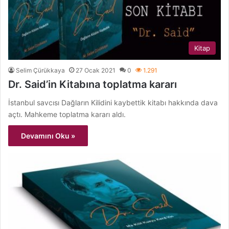
Kitap
Selim Çürükkaya
27 Ocak 2021
0
1.291
Dr. Said’in Kitabına toplatma kararı
İstanbul savcısı Dağların Kilidini kaybettik kitabı hakkında dava
açtı. Mahkeme toplatma kararı aldı.
Devamını Oku »