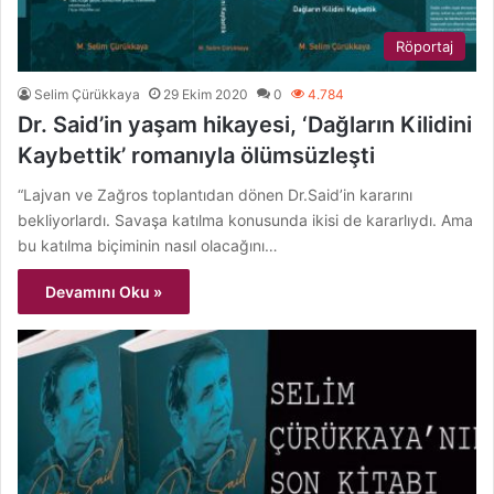
Röportaj
Selim Çürükkaya
29 Ekim 2020
0
4.784
Dr. Said’in yaşam hikayesi, ‘Dağların Kilidini
Kaybettik’ romanıyla ölümsüzleşti
“Lajvan ve Zağros toplantıdan dönen Dr.Said’in kararını
bekliyorlardı. Savaşa katılma konusunda ikisi de kararlıydı. Ama
bu katılma biçiminin nasıl olacağını…
Devamını Oku »