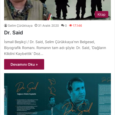
Kitap
Selim Çürükkaya
31 Aralık 2020
0
17.146
Dr. Said
İsmail Beşikçi / Dr. Said, Selim Çürükkaya’nın Belgesel,
Biyografik Romanı. Romanın tam adı şöyle: Dr. Said, ‘Dağların
Kilidini Kaybettik’ Doz…
Devamını Oku »