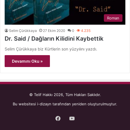
Roman
Selim Çürükkaya
27 Ekim 2020
0
4.235
Dr. Said / Dağların Kilidini Kaybettik
Selim Çürükkaya biz Kürtlerin son yüzyılını yazdı.
Devamını Oku »
© Telif Hakkı 2026, Tüm Hakları Saklıdır.
Bu websitesi
i-dizayn
tarafından yeniden oluşturulmuştur.
Facebook
YouTube