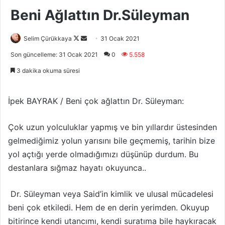
Beni Ağlattın Dr.Süleyman
Follow
Bir
Selim Çürükkaya
31 Ocak 2021
on
e-
Son güncelleme: 31 Ocak 2021
0
5.558
X
posta
3 dakika okuma süresi
göndermek
İpek BAYRAK / Beni çok ağlattın Dr. Süleyman:
Çok uzun yolculuklar yapmış ve bin yıllardır üstesinden
gelmediğimiz yolun yarısını bile geçmemiş, tarihin bize
yol açtığı yerde olmadığımızı düşünüp durdum. Bu
destanlara sığmaz hayatı okuyunca..
Dr. Süleyman veya Said’in kimlik ve ulusal mücadelesi
beni çok etkiledi. Hem de en derin yerimden. Okuyup
bitirince kendi utancımı, kendi suratıma bile haykıracak