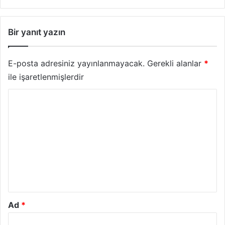
Bir yanıt yazın
E-posta adresiniz yayınlanmayacak.
Gerekli alanlar
*
ile işaretlenmişlerdir
Y
o
r
u
m
*
Ad
*