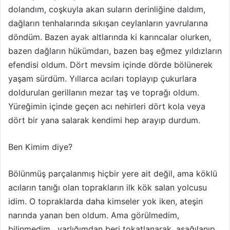
dolandım, coşkuyla akan suların derinliğine daldım,
dağların tenhalarında sıkışan ceylanların yavrularına
döndüm. Bazen ayak altlarında ki karıncalar olurken,
bazen dağların hükümdarı, bazen baş eğmez yıldızların
efendisi oldum. Dört mevsim içinde dörde bölünerek
yaşam sürdüm. Yıllarca acıları toplayıp çukurlara
doldurulan gerillanın mezar taş ve toprağı oldum.
Yüreğimin içinde geçen acı nehirleri dört kola veya
dört bir yana salarak kendimi hep arayıp durdum.
Ben Kimim diye?
Bölünmüş parçalanmış hiçbir yere ait değil, ama köklü
acıların tanığı olan toprakların ilk kök salan yolcusu
idim. O topraklarda daha kimseler yok iken, ateşin
narında yanan ben oldum. Ama görülmedim,
bilinmedim , varlığımdan beri tokatlanarak, aşağılanıp