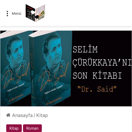
Menü
Anasayfa
/
Kitap
Kitap
Roman