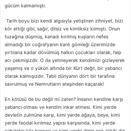
gücüm kalmamıştı.
Tarih boyu bizi kendi algısıyla yetiştiren zihniyet, bizi
kör ettiği gibi, sağır, dilsiz ve kimliksiz kılmıştı. Onun
tuzağına düşmüş, kanadı kırılmış kuşların nefes
almadığı bir coğrafyanın kanlı gömleği üzerimizde
yırtılana kadar dövülmüş halkın çocukları olarak, hep
acı çekmişizdir. O da yetmeyerek kendimizi gizleyerek
yaşamış ve o yükün altında bir Kürt değil, bir yabancı
olarak kalmışızdır. Tabii dünyanın dört bir tarafına
savrulmuş ve Nemrutların ateşinden kaçarak!
En kötüsü de bu değil mi zaten? İnsanın kendine karşı
yabancı olması ve kendini inkar etmesi. Kimi yerde
devletin zulmüne karşı, kimi yerde ağaya, beye, kimi
yerde feodal kırılmaz yapısı karşısında, kimi yerde
cehaletin kör hançeri ve kimi yerde dinin esir aldığı din