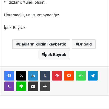
Yıldızlar örtüleri olsun.
Unutmadık, unutturmayacağız.
İpek Bayrak.
Dağların kilidini kaybettik
Dr.Said
İpek Bayrak
LinkedIn
Tumblr
Pinterest
Reddit
WhatsApp
Teleg
Viber
Line
E-Posta ile paylaş
Yazdır