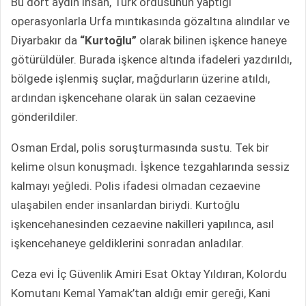
Bu dört aydın insan, Türk ordusunun yaptığı
operasyonlarla Urfa mıntıkasında gözaltına alındılar ve
Diyarbakır da
“Kurtoğlu”
olarak bilinen işkence haneye
götürüldüler. Burada işkence altında ifadeleri yazdırıldı,
bölgede işlenmiş suçlar, mağdurların üzerine atıldı,
ardından işkencehane olarak ün salan cezaevine
gönderildiler.
Osman Erdal, polis soruşturmasında sustu. Tek bir
kelime olsun konuşmadı. İşkence tezgahlarında sessiz
kalmayı yeğledi. Polis ifadesi olmadan cezaevine
ulaşabilen ender insanlardan biriydi. Kurtoğlu
işkencehanesinden cezaevine nakilleri yapılınca, asıl
işkencehaneye geldiklerini sonradan anladılar.
Ceza evi İç Güvenlik Amiri Esat Oktay Yıldıran, Kolordu
Komutanı Kemal Yamak’tan aldığı emir gereği, Kani