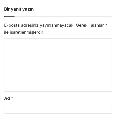
Bir yanıt yazın
E-posta adresiniz yayınlanmayacak.
Gerekli alanlar
*
ile işaretlenmişlerdir
Y
o
r
u
m
*
Ad
*