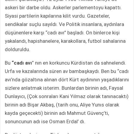
o
o
askeri bir darbe oldu. Askerler parlementoyu kapattı.
n
s
Siyasi partilerin kapılarına kilit vurdu. Gazeteler,
X
t
sendikalar suçlu sayıldı. Ve Politik insanlara, aydınlara
a
düşünenlere karşı “cadı avı” başladı. On binlerce kişi
g
yakalandı, hapishanelere, karakollara, futbol sahalarına
ö
dolduruldu.
n
d
Bu
“cadı avı
” nın en korkuncu Kürdistan da sahnelendi.
e
Urfa ve kazalarında süren av bambaşkaydı. Ben bu “cadı
r
m
avı’nda gözaltına alınan dört Kürt aydınının yaşadıklarını
e
sizlere anlatmak isterim. Bunlardan birinin adı, Faysal
k
Dunlayıcı, (Çok sonraları Kani Yılmaz olarak tanınacaktı)
birinin adı Bişar Akbaş, (tarih onu, Aliye Yunıs olarak
kayda geçecekti) birinin adı Mahmut Güvenç’ti,
sonuncunun adı ise Osman Erdal’ dı.