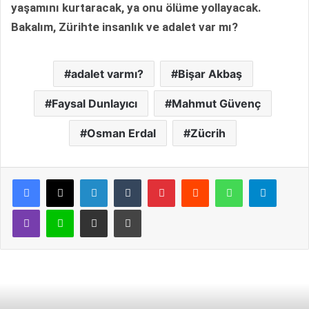
yaşamını kurtaracak, ya onu ölüme yollayacak.
Bakalım, Zürihte insanlık ve adalet var mı?
adalet varmı?
Bişar Akbaş
Faysal Dunlayıcı
Mahmut Güvenç
Osman Erdal
Zücrih
LinkedIn
Tumblr
Pinterest
Reddit
WhatsApp
Telegram
Viber
Line
E-Posta ile paylaş
Yazdır