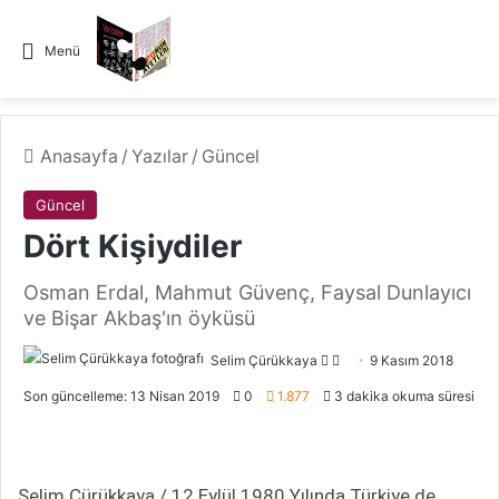
Menü
Anasayfa
/
Yazılar
/
Güncel
Güncel
Dört Kişiydiler
Osman Erdal, Mahmut Güvenç, Faysal Dunlayıcı
ve Bişar Akbaş'ın öyküsü
Selim Çürükkaya
F
B
9 Kasım 2018
o
i
Son güncelleme: 13 Nisan 2019
0
1.877
3 dakika okuma süresi
l
r
l
e
o
-
Selim Çürükkaya / 12 Eylül 1980 Yılında Türkiye de
w
p