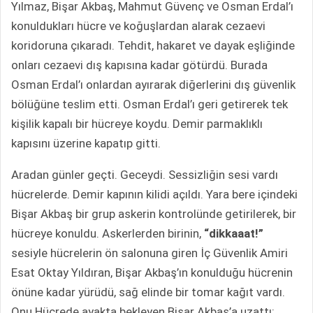
Yılmaz, Bişar Akbaş, Mahmut Güvenç ve Osman Erdal’ı
konuldukları hücre ve koğuşlardan alarak cezaevi
koridoruna çıkaradı. Tehdit, hakaret ve dayak eşliğinde
onları cezaevi dış kapısına kadar götürdü. Burada
Osman Erdal’ı onlardan ayırarak diğerlerini dış güvenlik
bölüğüne teslim etti. Osman Erdal’ı geri getirerek tek
kişilik kapalı bir hücreye koydu. Demir parmaklıklı
kapısını üzerine kapatıp gitti.
Aradan günler geçti. Geceydi. Sessizliğin sesi vardı
hücrelerde. Demir kapının kilidi açıldı. Yara bere içindeki
Bişar Akbaş bir grup askerin kontrolünde getirilerek, bir
hücreye konuldu. Askerlerden birinin,
“dikkaaat!”
sesiyle hücrelerin ön salonuna giren İç Güvenlik Amiri
Esat Oktay Yıldıran, Bişar Akbaş’ın konulduğu hücrenin
önüne kadar yürüdü, sağ elinde bir tomar kağıt vardı.
Onu Hücrede ayakta bekleyen Bişar Akbaş’a uzattı: