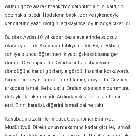
ölümü göze alarak mahkeme salonunda elini kaldırıp
söz hakkı istedi. İfadelerin baskı, zor ve işkenceyle
kendilerine yazdırıldığını açıklayınca, oyun boşa çıkarıldı.
Bu dört Aydın 10 yıl kadar ceza evelerinde suçsuz
olarak yatırıldı. Ardından tahliye edildi. Bişar Akbaş
tahliye olunca, öğretmenlik yaptığı kasabasına geri
döndü. Ceylanpınar’ın Diyarbakır hapishanesine
döndüğünü kendi gözleriyle gördü. İnsanlar korkuyordu.
Kimse kimseyle doğru dürüst konuşamıyordu. Cezaevi
arkadaşı İsmail ile buluştu. Ondan kasabanın durumunu
detaylı olarak öğrendi. Ardından iki adet silah temin
etti. Birini kendisi, diğerini İsmail beline taktı.
Kasabadaki zalimlerin başı, Ceylanpınar Emniyet
Müdürüydü. Direkt onun makamına kadar gittiler, İsmail
kapıda bekledi. Bişar Hoca içeri girdi. Üç el ateş ederek