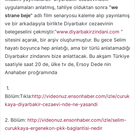
uygulamaları anlatmış, tahliye olduktan sonra
“we
strane beje”
adlı film senaryosu kaleme alıp yayınlamış
ve bir arkadaşıyla birlikte Diyarbakır cezaevinin
belegeselini çekmiştir.”
www.diyarbakirzindani.com
”
sitesini açarak, bir arşiv oluşturmuştur. Bu gece Selim
hayatı boyunca hep anlatığı, ama bir türlü anlatamadığı
Diyarbakır zindanını bize anlattacak. Bu akşam Türkiye
saatiyle saat 20 de, ülke tv de, Ersoy Dede nin
Anahaber proğramında
1.
Bölüm:Tıkla:
http://videonuz.ensonhaber.com/izle/curuk
kaya-diyarbakir-cezaevi-nde-ne-yasandi
2. Bölüm:
http://videonuz.ensonhaber.com/izle/selim-
curukkaya-ergenekon-pkk-baglantisi-nedir