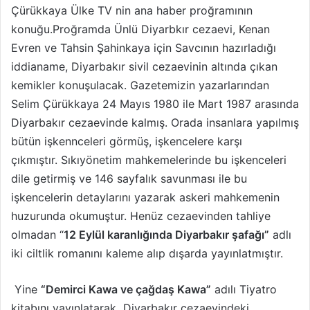
Çürükkaya Ülke TV nin ana haber proğramının
o
o
n
s
konuğu.Proğramda Ünlü Diyarbkır cezaevi, Kenan
X
t
Evren ve Tahsin Şahinkaya için Savcının hazırladığı
a
iddianame, Diyarbakır sivil cezaevinin altında çıkan
g
kemikler konuşulacak. Gazetemizin yazarlarından
ö
Selim Çürükkaya 24 Mayıs 1980 ile Mart 1987 arasında
n
Diyarbakır cezaevinde kalmış. Orada insanlara yapılmış
d
bütün işkennceleri görmüş, işkencelere karşı
e
çıkmıştır. Sıkıyönetim mahkemelerinde bu işkenceleri
r
m
dile getirmiş ve 146 sayfalık savunması ile bu
e
işkencelerin detaylarını yazarak askeri mahkemenin
k
huzurunda okumuştur. Henüz cezaevinden tahliye
olmadan “
12 Eylül karanlığında Diyarbakır şafağı”
adlı
iki ciltlik romanını kaleme alıp dışarda yayınlatmıştır.
Yine
“Demirci Kawa ve çağdaş Kawa”
adılı Tiyatro
kitabını yayınlatarak Diyarbakır cezaevindeki