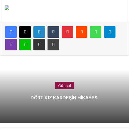
LinkedIn
Tumblr
Pinterest
Reddit
WhatsApp
Telegram
Viber
Line
E-Posta ile paylaş
Yazdır
Güncel
DÖRT KIZ KARDEŞİN HİKAYESİ