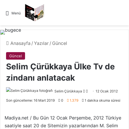
Menü
Anasayfa
/
Yazılar
/
Güncel
Güncel
Selim Çürükkaya Ülke Tv de
zindanı anlatacak
Selim Çürükkaya
F
B
12 Ocak 2012
o
i
Son güncelleme: 16 Mart 2019
0
1.379
1 dakika okuma süresi
l
r
l
e
Madiya.net / Bu Gün 12 Ocak Perşembe, 2012 Türkiye
o
-
saatiyle saat 20 de Sitemizin yazarlarından M. Selim
w
p