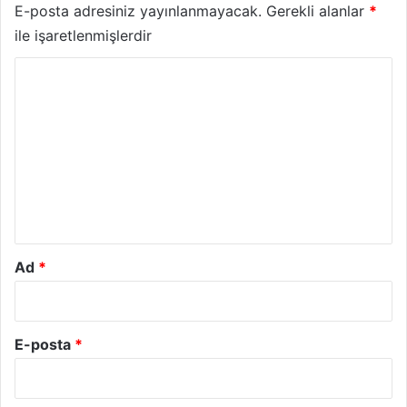
E-posta adresiniz yayınlanmayacak.
Gerekli alanlar
*
ile işaretlenmişlerdir
Y
o
r
u
m
*
Ad
*
E-posta
*