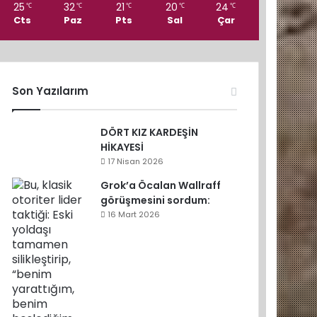
25
32
21
20
24
℃
℃
℃
℃
℃
Cts
Paz
Pts
Sal
Çar
Son Yazılarım
DÖRT KIZ KARDEŞİN
HİKAYESİ
17 Nisan 2026
Grok’a Öcalan Wallraff
görüşmesini sordum:
16 Mart 2026