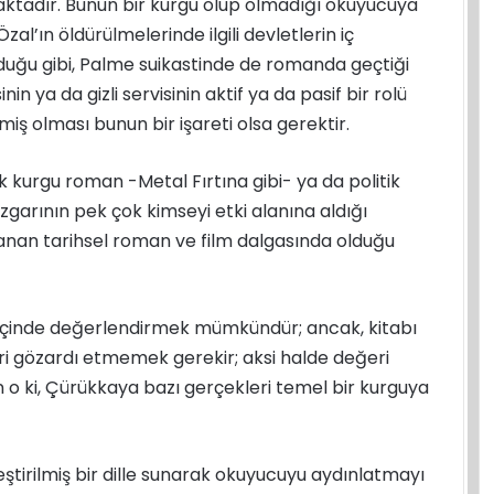
aktadır. Bunun bir kurgu olup olmadığı okuyucuya
al’ın öldürülmelerinde ilgili devletlerin iç
duğu gibi, Palme suikastinde de romanda geçtiği
 ya da gizli servisinin aktif ya da pasif bir rolü
miş olması bunun bir işareti olsa gerektir.
ik kurgu roman -Metal Fırtına gibi- ya da politik
üzgarının pek çok kimseyi etki alanına aldığı
uzanan tarihsel roman ve film dalgasında olduğu
er içinde değerlendirmek mümkündür; ancak, kitabı
ri gözardı etmemek gerekir; aksi halde değeri
 o ki, Çürükkaya bazı gerçekleri temel bir kurguya
üleştirilmiş bir dille sunarak okuyucuyu aydınlatmayı