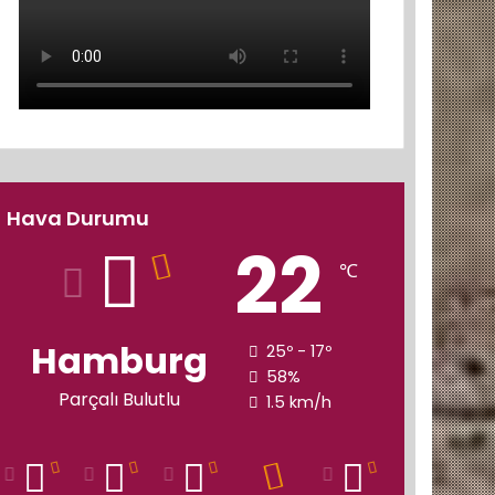
Hava Durumu
22
℃
Hamburg
25º - 17º
58%
Parçalı Bulutlu
1.5 km/h