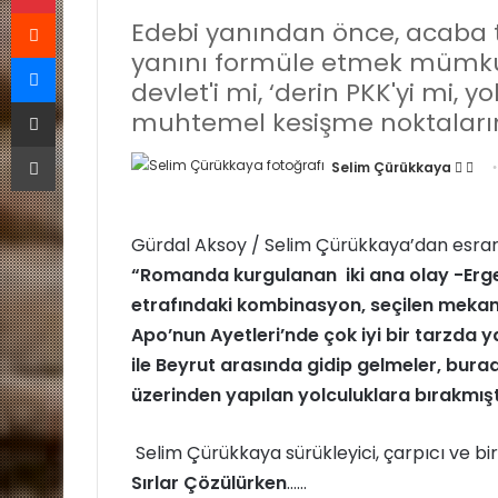
Reddit
Edebi yanından önce, acaba t
Messenger
yanını formüle etmek mümk
devlet'i mi, ‘derin PKK'yi mi, y
E-Posta ile paylaş
muhtemel kesişme noktaların
Yazdır
Selim Çürükkaya
F
B
o
i
l
r
Gürdal Aksoy / Selim Çürükkaya’dan esrar-
l
e
“Romanda kurgulanan iki ana olay -Ergen
o
-
w
p
etrafındaki kombinasyon, seçilen mekanla
o
o
Apo’nun Ayetleri’nde çok iyi bir tarzda 
n
s
ile Beyrut arasında gidip gelmeler, burad
X
t
üzerinden yapılan yolculuklara bırakmışt
a
g
Selim Çürükkaya sürükleyici, çarpıcı ve bir
ö
Sırlar Çözülürken
……
n