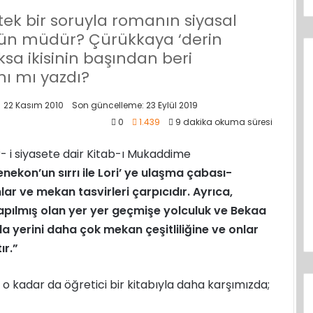
ek bir soruyla romanın siyasal
ün müdür? Çürükkaya ‘derin
oksa ikisinin başından beri
ı mı yazdı?
22 Kasım 2010
Son güncelleme: 23 Eylül 2019
0
1.439
9 dakika okuma süresi
 i siyasete dair Kitab-ı Mukaddime
ekon’un sırrı ile Lori’ ye ulaşma çabası-
r ve mekan tasvirleri çarpıcıdır. Ayrıca,
yapılmış olan yer yer geçmişe yolculuk ve Bekaa
a yerini daha çok mekan çeşitliliğine ve onlar
ır.”
 o kadar da öğretici bir kitabıyla daha karşımızda;