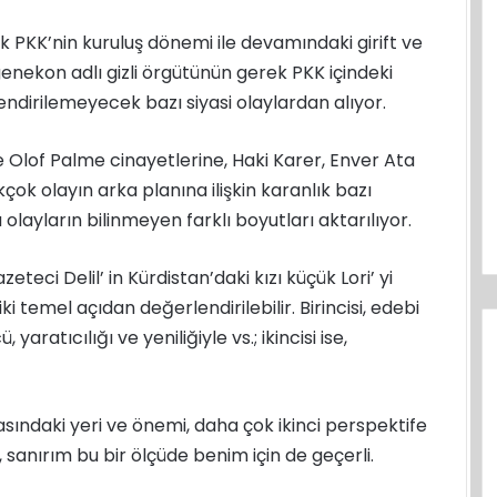
k PKK’nin kuruluş dönemi ile devamındaki girift ve
 Ergenekon adlı gizli örgütünün gerek PKK içindeki
lendirilemeyecek bazı siyasi olaylardan alıyor.
Olof Palme cinayetlerine, Haki Karer, Enver Ata
çok olayın arka planına ilişkin karanlık bazı
layların bilinmeyen farklı boyutları aktarılıyor.
ci Delil’ in Kürdistan’daki kızı küçük Lori’ yi
 temel açıdan değerlendirilebilir. Birincisi, edebi
yaratıcılığı ve yeniliğiyle vs.; ikincisi ise,
asındaki yeri ve önemi, daha çok ikinci perspektife
sanırım bu bir ölçüde benim için de geçerli.