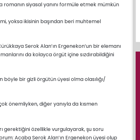
yla romanın siyasal yanını formüle etmek mümkün
i mi, yoksa ikisinin başından beri muhtemel
ürükkaya Serok Alan’ın Ergenekon’un bir elemanı
anlarını da kolayca örgüt içine sızdırabildiğini
böyle bir gizli örgütün üyesi olma olasılığı/
a çok önemliyken, diğer yanıyla da kısmen
ı gerektiğini özellikle vurgulayarak, şu soru
orum: Acaba Serok Alan’ın Ergenekon üyesi olup