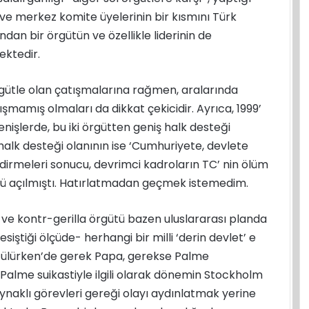
eri ve merkez komite üyelerinin bir kısmını Türk
ndan bir örgütün ve özellikle liderinin de
ektedir.
gütle olan çatışmalarına rağmen, aralarında
mamış olmaları da dikkat çekicidir. Ayrıca, 1999’
enişlerde, bu iki örgütten geniş halk desteği
 halk desteği olanının ise ‘Cumhuriyete, devlete
ndirmeleri sonucu, devrimci kadroların TC’ nin ölüm
nü açılmıştı. Hatırlatmadan geçmek istemedim.
 ve kontr-gerilla örgütü bazen uluslararası planda
siştiği ölçüde- herhangi bir milli ‘derin devlet’ e
özülürken’de gerek Papa, gerekse Palme
e Palme suikastiyle ilgili olarak dönemin Stockholm
kaynaklı görevleri gereği olayı aydınlatmak yerine