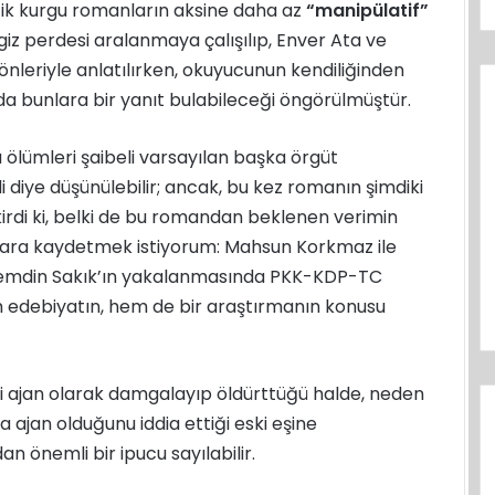
tik kurgu romanların aksine daha az
“manipülatif”
ki giz perdesi aralanmaya çalışılıp, Enver Ata ve
önleriyle anlatılırken, okuyucunun kendiliğinden
 da bunlara bir yanıt bulabileceği öngörülmüştür.
 ölümleri şaibeli varsayılan başka örgüt
 diye düşünülebilir; ancak, bu kez romanın şimdiki
kirdi ki, belki de bu romandan beklenen verimin
enara kaydetmek istiyorum: Mahsun Korkmaz ile
ı, Şemdin Sakık’ın yakalanmasında PKK-KDP-TC
edebiyatın, hem de bir araştırmanın konusu
i ajan olarak damgalayıp öldürttüğü halde, neden
da ajan olduğunu iddia ettiği eski eşine
n önemli bir ipucu sayılabilir.