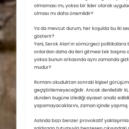
olmaması mı, yoksa bir lider olarak uygulad
olması mı daha önemlidir?
Ya da mevcut durum, her koşulda bu iki se
gösterir?
Yani, Serok Alan’ın sömürgeci politikalara 
onlardan daha da ileri gitmesi tek başına on
yoksa bunun arkasında aynı zamanda gizli 
mudur?
Romanı okuduktan sonraki kişisel görüşüm, 
geçiştirilemeyeceğidir. Ancak denilebilir k
dünden bugüne izlediği siyaset analiz edil
yapamayacaklarını, zaman içinde yapmış o
Aslında bazı benzer provokatif yaklaşımları
saldırgan tutumuyla benzeşen çıkışındaki sa