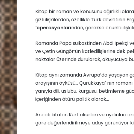
d
Kitap bir roman ve konusunu ağırlıklı olara
e
gizli ilişkilerden, özellikle Türk devletinin
r
m
‘operasyonları
ndan, gerekse onunla ilişki
e
k
Romanda Papa suikastinden Abdi İpekçi ve 
ve Çetin Güngör’ün katledilişlerine dek pek
noktalar üzerinde durularak, okuyucuya bu o
Kitap aynı zamanda Avrupa’da yaşayan gazete
arayışının öyküsü… Çürükkaya’ nın romanı iki
yanıyla dili, uslubu, kurgusu, betimleme gücü, 
içeriğinden ötürü politik olarak…
Ancak kitabın Kürt okurları ve aydınları ar
göre değerlendirilmeye aday görünüyor ki, 