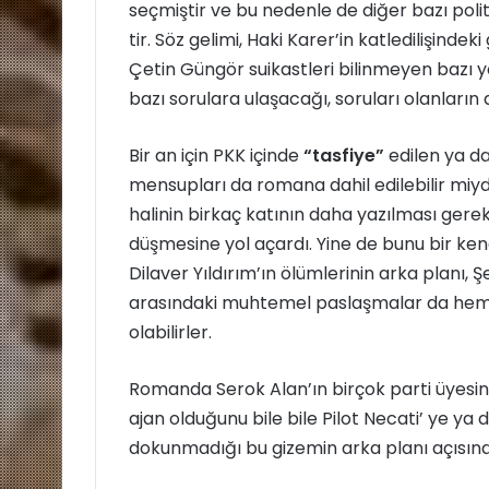
seçmiştir ve bu nedenle de diğer bazı poli
tir. Söz gelimi, Haki Karer’in katledilişinde
Çetin Güngör suikastleri bilinmeyen bazı y
bazı sorulara ulaşacağı, soruları olanların
Bir an için PKK içinde
“tasfiye”
edilen ya da
mensupları da romana dahil edilebilir miydi
halinin birkaç katının daha yazılması gere
düşmesine yol açardı. Yine de bunu bir k
Dilaver Yıldırım’ın ölümlerinin arka plan
arasındaki muhtemel paslaşmalar da hem 
olabilirler.
Romanda Serok Alan’ın birçok parti üyesin
ajan olduğunu bile bile Pilot Necati’ ye ya 
dokunmadığı bu gizemin arka planı açısında