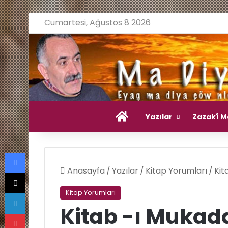
Cumartesi, Ağustos 8 2026
Ana Sayfa
Yazılar
Zazakî M
Facebook
Anasayfa
/
Yazılar
/
Kitap Yorumları
/
Kit
X
LinkedIn
Kitap Yorumları
Kitab -ı Muka
Pinterest