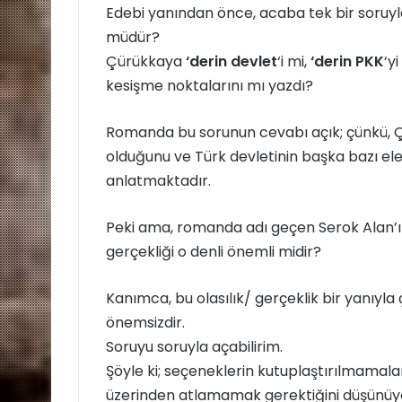
Edebi yanından önce, acaba tek bir soru
müdür?
Çürükkaya
‘derin devlet
‘i mi,
‘derin PKK
‘y
kesişme noktalarını mı yazdı?
Romanda bu sorunun cevabı açık; çünkü, Ç
olduğunu ve Türk devletinin başka bazı elem
anlatmaktadır.
Peki ama, romanda adı geçen Serok Alan’ın 
gerçekliği o denli önemli midir?
Kanımca, bu olasılık/ gerçeklik bir yanıyl
önemsizdir.
Soruyu soruyla açabilirim.
Şöyle ki; seçeneklerin kutuplaştırılmamalar
üzerinden atlamamak gerektiğini düşünüy