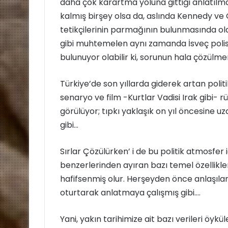
daha çok karartma yoluna gittiği anlatılm
kalmış birşey olsa da, aslında Kennedy ve Öz
tetikçilerinin parmağının bulunmasında ol
gibi muhtemelen aynı zamanda İsveç polisinin
bulunuyor olabilir ki, sorunun hala çözülme
Türkiye’de son yıllarda giderek artan polit
senaryo ve film -Kurtlar Vadisi Irak gibi- r
görülüyor; tıpkı yaklaşık on yıl öncesine 
gibi…
Sırlar Çözülürken’ i de bu politik atmosf
benzerlerinden ayıran bazı temel özellikle
hafifsenmiş olur. Herşeyden önce anlaşılan
oturtarak anlatmaya çalışmış gibi….
Yani, yakın tarihimize ait bazı verileri öyk