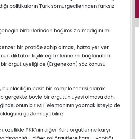
ığı politikaların Türk sömürgecilerinden farksız
çeneğin birbirlerinden bağımsız olmadığını mı
benzer bir pratiğe sahip olması, hatta yer yer
un diktatör kişilik eğilimlerine mi bağlanabilir;
bir örgüt üyeliği de (Ergenekon) söz konusu
bu olasılığın basit bir komplo teorisi olarak
i, o gerçekte böyle bir örgütün üyesi olmasa dahi,
diğinde, onun bir MİT elemanının yapmak isteyip de
lduğunu gözlemleyebiliriz.
, özellikle PKK’nin diğer Kürt örgütlerine karşı
ldırganlığı -diğer sol örgütlere karşı-, yaptığı