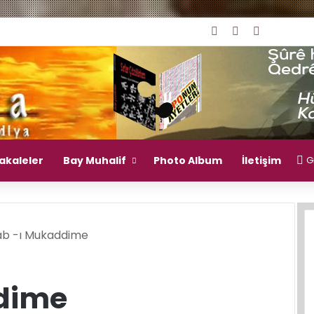
Giriş Yap
Rastgele Mak
Kenar Bö
akaleler
Bay Muhalif
Photo Album
İletişim
Gi
ab -ı Mukaddime
ddime