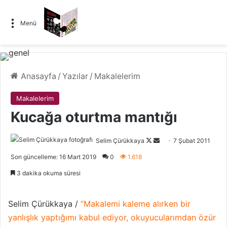
Menü
Anasayfa
/
Yazılar
/
Makalelerim
Makalelerim
Kucağa oturtma mantığı
Selim Çürükkaya
F
B
7 Şubat 2011
o
i
Son güncelleme: 16 Mart 2019
0
1.618
l
r
3 dakika okuma süresi
l
e
o
-
w
p
Selim Çürükkaya /
“Makalemi kaleme alırken bir
o
o
yanlışlık yaptığımı kabul ediyor, okuyucularımdan özür
n
s