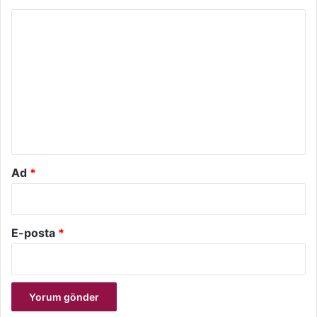
Y
o
r
u
m
*
Ad
*
E-posta
*