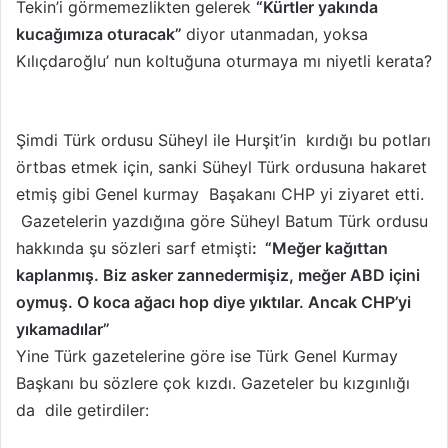
Tekin’i görmemezlikten gelerek
“Kürtler yakında
kucağımıza oturacak”
diyor utanmadan, yoksa
Kılıçdaroğlu’ nun koltuğuna oturmaya mı niyetli kerata?
Şimdi Türk ordusu Süheyl ile Hurşit’in kırdığı bu potları
örtbas etmek için, sanki Süheyl Türk ordusuna hakaret
etmiş gibi Genel kurmay Başakanı CHP yi ziyaret etti.
Gazetelerin yazdığına göre Süheyl Batum Türk ordusu
hakkında şu sözleri sarf etmişti
: “Meğer kağıttan
kaplanmış. Biz asker zannedermişiz, meğer ABD içini
oymuş. O koca ağacı hop diye yıktılar. Ancak CHP’yi
yıkamadılar”
Yine Türk gazetelerine göre ise Türk Genel Kurmay
Başkanı bu sözlere çok kızdı. Gazeteler bu kızgınlığı
da dile getirdiler: