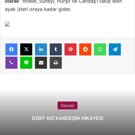
olarak”
niteler, Süheyl, Hurşit ile Candaş’ı takip edin
ayak izleri oraya kadar gider.
LinkedIn
Tumblr
Pinterest
Reddit
WhatsApp
Telegram
Viber
Line
E-Posta ile paylaş
Yazdır
Güncel
DÖRT KIZ KARDEŞİN HİKAYESİ