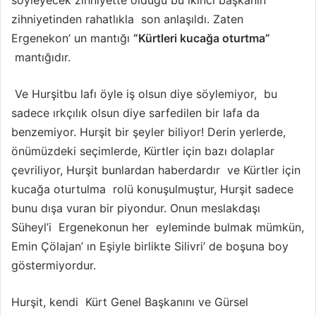
söyleyecek zihniyette olduğu bu ikinci başkanın
zihniyetinden rahatlıkla son anlaşıldı. Zaten
Ergenekon’ un mantığı
“Kürtleri kucağa oturtma”
mantığıdır.
Ve Hurşitbu lafı öyle iş olsun diye söylemiyor, bu
sadece ırkçılık olsun diye sarfedilen bir lafa da
benzemiyor. Hurşit bir şeyler biliyor! Derin yerlerde,
önümüzdeki seçimlerde, Kürtler için bazı dolaplar
çevriliyor, Hurşit bunlardan haberdardır ve Kürtler için
kucağa oturtulma rolü konuşulmuştur, Hurşit sadece
bunu dışa vuran bir piyondur. Onun meslakdaşı
Süheyl’i Ergenekonun her eyleminde bulmak mümkün,
Emin Çölajan’ ın Eşiyle birlikte Silivri’ de boşuna boy
göstermiyordur.
Hurşit, kendi Kürt Genel Başkanını ve Gürsel