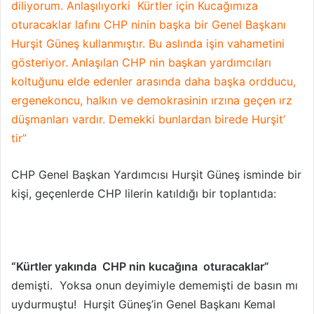
diliyorum. Anlaşılıyorki Kürtler için Kucağımıza
X
t
oturacaklar lafını CHP ninin başka bir Genel Başkanı
a
Hurşit Güneş kullanmıştır. Bu aslında işin vahametini
g
gösteriyor. Anlaşılan CHP nin başkan yardımcıları
ö
koltuğunu elde edenler arasında daha başka ordducu,
n
ergenekoncu, halkın ve demokrasinin ırzına geçen ırz
d
e
düşmanları vardır. Demekki bunlardan birede Hurşit’
r
tir”
m
e
CHP Genel Başkan Yardımcısı Hurşit Güneş isminde bir
k
kişi, geçenlerde CHP lilerin katıldığı bir toplantıda:
“Kürtler yakında CHP nin kucağına oturacaklar”
demişti. Yoksa onun deyimiyle dememişti de basın mı
uydurmuştu! Hurşit Güneş’in Genel Başkanı Kemal