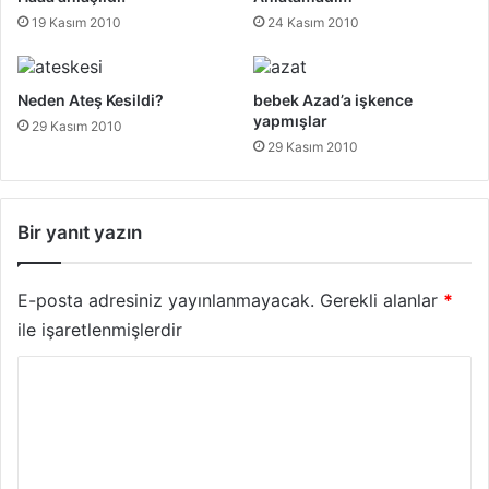
19 Kasım 2010
24 Kasım 2010
Neden Ateş Kesildi?
bebek Azad’a işkence
yapmışlar
29 Kasım 2010
29 Kasım 2010
Bir yanıt yazın
E-posta adresiniz yayınlanmayacak.
Gerekli alanlar
*
ile işaretlenmişlerdir
Y
o
r
u