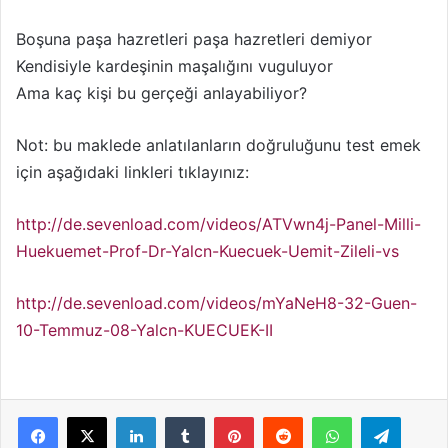
Boşuna paşa hazretleri paşa hazretleri demiyor
Kendisiyle kardeşinin maşalığını vuguluyor
Ama kaç kişi bu gerçeği anlayabiliyor?
Not: bu maklede anlatılanların doğruluğunu test emek
için aşağıdaki linkleri tıklayınız:
http://de.sevenload.com/videos/ATVwn4j-Panel-Milli-
Huekuemet-Prof-Dr-Yalcn-Kuecuek-Uemit-Zileli-vs
http://de.sevenload.com/videos/mYaNeH8-32-Guen-
10-Temmuz-08-Yalcn-KUECUEK-II
LinkedIn
Tumblr
Pinterest
Reddit
WhatsApp
Telegram