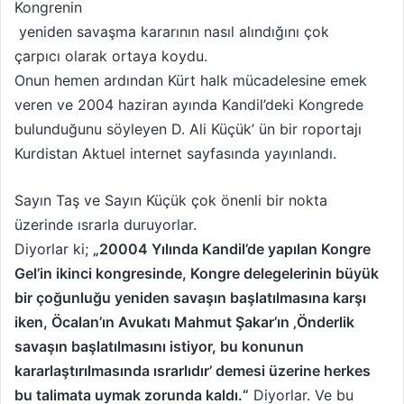
Kongrenin
X
t
yeniden savaşma kararının nasıl alındığını çok
a
çarpıcı olarak ortaya koydu.
g
Onun hemen ardından Kürt halk mücadelesine emek
ö
veren ve 2004 haziran ayında Kandil’deki Kongrede
n
bulunduğunu söyleyen D. Ali Küçük’ ün bir roportajı
d
e
Kurdistan Aktuel internet sayfasında yayınlandı.
r
m
Sayın Taş ve Sayın Küçük çok önenli bir nokta
e
üzerinde ısrarla duruyorlar.
k
Diyorlar ki;
„20004 Yılında Kandil’de yapılan Kongre
Gel’in ikinci kongresinde, Kongre delegelerinin büyük
bir çoğunluğu yeniden savaşın başlatılmasına karşı
iken, Öcalan’ın Avukatı Mahmut Şakar’ın ‚Önderlik
savaşın başlatılmasını istiyor, bu konunun
kararlaştırılmasında ısrarlıdır’ demesi üzerine herkes
bu talimata uymak zorunda kaldı.“
Diyorlar. Ve bu