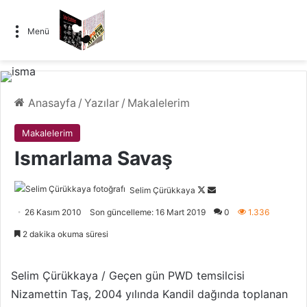
Menü
Anasayfa
/
Yazılar
/
Makalelerim
Makalelerim
Ismarlama Savaş
Selim Çürükkaya
F
B
o
i
26 Kasım 2010
Son güncelleme: 16 Mart 2019
0
1.336
l
r
2 dakika okuma süresi
l
e
o
-
w
p
Selim Çürükkaya / Geçen gün PWD temsilcisi
o
o
Nizamettin Taş, 2004 yılında Kandil dağında toplanan
n
s