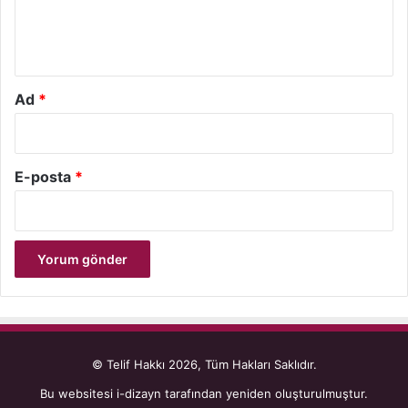
m
*
Ad
*
E-posta
*
© Telif Hakkı 2026, Tüm Hakları Saklıdır.
Bu websitesi
i-dizayn
tarafından yeniden oluşturulmuştur.