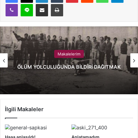
Viber
Line
E-Posta ile paylaş
Yazdır
Makalelerim
ÖLÜM YOLCULUĞUNDA BİLDİRİ DAĞITMAK
İlgili Makaleler
Haaa anlaşıldı!
Anlatamadım