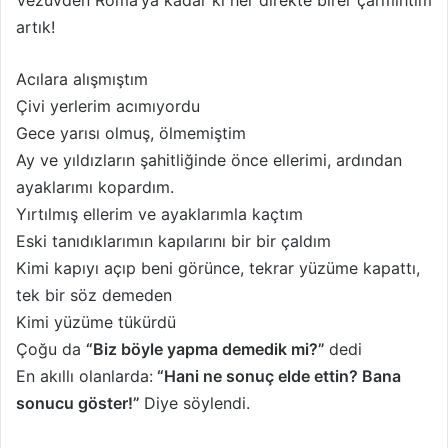
Vezüvden Roma’ya kadar ki her direkte birer çarmıhtım
artık!
Acılara alışmıştım
Çivi yerlerim acımıyordu
Gece yarısı olmuş, ölmemiştim
Ay ve yıldızların şahitliğinde önce ellerimi, ardından
ayaklarımı kopardım.
Yırtılmış ellerim ve ayaklarımla kaçtım
Eski tanıdıklarımın kapılarını bir bir çaldım
Kimi kapıyı açıp beni görünce, tekrar yüzüme kapattı,
tek bir söz demeden
Kimi yüzüme tükürdü
Çoğu da
“Biz böyle yapma demedik mi?”
dedi
En akıllı olanlarda:
“Hani ne sonuç elde ettin? Bana
sonucu göster!”
Diye söylendi.