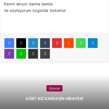
Kanım akıyor damla damla
Ve söylüyorum özgürlük türkümü!
LinkedIn
Tumblr
Pinterest
Reddit
WhatsApp
Telegram
Viber
Line
E-Posta ile paylaş
Yazdır
Güncel
DÖRT KIZ KARDEŞİN HİKAYESİ