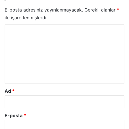
E-posta adresiniz yayınlanmayacak.
Gerekli alanlar
*
ile işaretlenmişlerdir
Y
o
r
u
m
*
Ad
*
E-posta
*