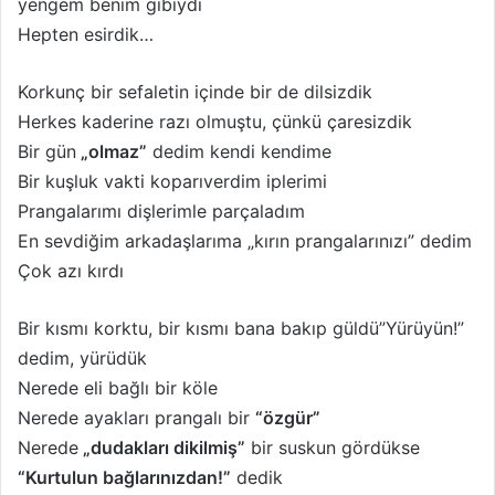
yengem benim gibiydi
X
t
Hepten esirdik…
a
g
Korkunç bir sefaletin içinde bir de dilsizdik
ö
Herkes kaderine razı olmuştu, çünkü çaresizdik
n
Bir gün
„olmaz”
dedim kendi kendime
d
Bir kuşluk vakti koparıverdim iplerimi
e
Prangalarımı dişlerimle parçaladım
r
m
En sevdiğim arkadaşlarıma „kırın prangalarınızı” dedim
e
Çok azı kırdı
k
Bir kısmı korktu, bir kısmı bana bakıp güldü”Yürüyün!”
dedim, yürüdük
Nerede eli bağlı bir köle
Nerede ayakları prangalı bir
“özgür”
Nerede
„dudakları dikilmiş”
bir suskun gördükse
“Kurtulun bağlarınızdan!”
dedik