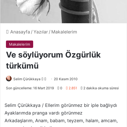
Anasayfa
/
Yazılar
/
Makalelerim
Makalelerim
Ve söylüyorum Özgürlük
türkümü
Selim Çürükkaya
F
B
20 Kasım 2010
o
i
Son güncelleme: 16 Mart 2019
0
2.851
2 dakika okuma süresi
l
r
l
e
Selim Çürükkaya / Ellerim görünmez bir iple bağlıydı
o
-
Ayaklarımda pranga vardı görünmez
w
p
Arkadaşlarım, Anam, babam, teyzem, halam, amcam,
o
o
n
s