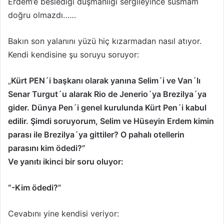
Erdem’e beslediği düşmanlığı sergileyince susmam
X
t
doğru olmazdı……
a
g
Bakın son yalanını yüzü hiç kızarmadan nasıl atıyor.
ö
Kendi kendisine şu soruyu soruyor:
n
d
„
Kürt PEN´i başkanı olarak yanına Selim´i ve Van´lı
e
Senar Turgut´u alarak Rio de Jenerio´ya Brezilya´ya
r
gider. Dünya Pen´i genel kurulunda Kürt Pen´i kabul
m
e
edilir. Şimdi soruyorum, Selim ve Hüseyin Erdem kimin
k
parası ile Brezilya´ya gittiler? O pahalı otellerin
parasını kim ödedi?”
Ve yanıtı ikinci bir soru oluyor:
“-Kim ödedi?”
Cevabını yine kendisi veriyor: