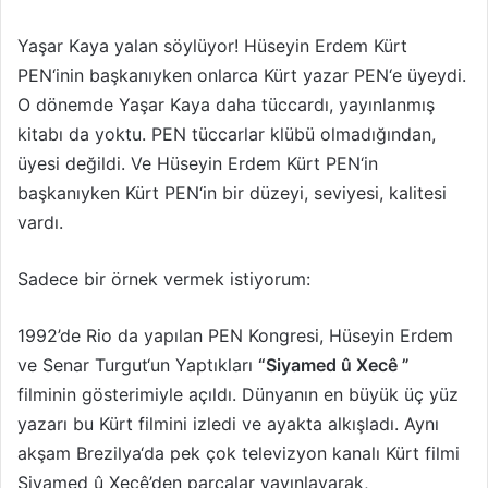
Yaşar Kaya yalan söylüyor! Hüseyin Erdem Kürt
PEN‘inin başkanıyken onlarca Kürt yazar PEN‘e üyeydi.
O dönemde Yaşar Kaya daha tüccardı, yayınlanmış
kitabı da yoktu. PEN tüccarlar klübü olmadığından,
üyesi değildi. Ve Hüseyin Erdem Kürt PEN‘in
başkanıyken Kürt PEN‘in bir düzeyi, seviyesi, kalitesi
vardı.
Sadece bir örnek vermek istiyorum:
1992’de Rio da yapılan PEN Kongresi, Hüseyin Erdem
ve Senar Turgut‘un Yaptıkları
“Siyamed û Xecê ”
filminin gösterimiyle açıldı. Dünyanın en büyük üç yüz
yazarı bu Kürt filmini izledi ve ayakta alkışladı. Aynı
akşam Brezilya‘da pek çok televizyon kanalı Kürt filmi
Siyamed û Xecê’den parçalar yayınlayarak,