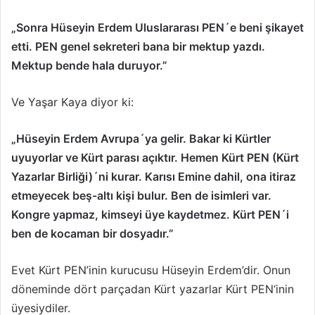
„Sonra Hüseyin Erdem Uluslararası PEN´e beni şikayet
etti. PEN genel sekreteri bana bir mektup yazdı.
Mektup bende hala duruyor.”
Ve Yaşar Kaya diyor ki:
„Hüseyin Erdem Avrupa´ya gelir. Bakar ki Kürtler
uyuyorlar ve Kürt parası açıktır. Hemen Kürt PEN (Kürt
Yazarlar Birliği)´ni kurar. Karısı Emine dahil, ona itiraz
etmeyecek beş-altı kişi bulur. Ben de isimleri var.
Kongre yapmaz, kimseyi üye kaydetmez. Kürt PEN´i
ben de kocaman bir dosyadır.”
Evet Kürt PEN’inin kurucusu Hüseyin Erdem’dir. Onun
döneminde dört parçadan Kürt yazarlar Kürt PEN‘inin
üyesiydiler.