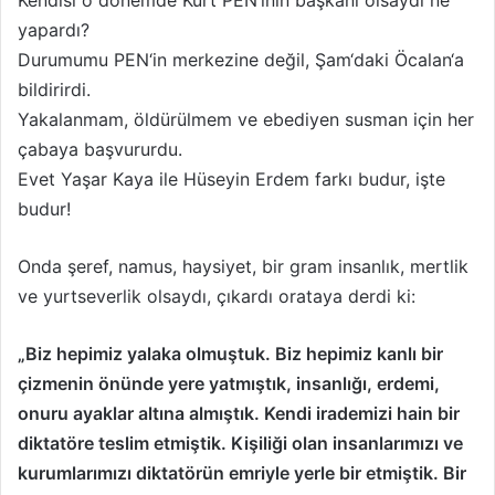
Kendisi o dönemde Kürt PEN‘inin başkanı olsaydı ne
yapardı?
Durumumu PEN‘in merkezine değil, Şam‘daki Öcalan‘a
bildirirdi.
Yakalanmam, öldürülmem ve ebediyen susman için her
çabaya başvururdu.
Evet Yaşar Kaya ile Hüseyin Erdem farkı budur, işte
budur!
Onda şeref, namus, haysiyet, bir gram insanlık, mertlik
ve yurtseverlik olsaydı, çıkardı orataya derdi ki:
„Biz hepimiz yalaka olmuştuk. Biz hepimiz kanlı bir
çizmenin önünde yere yatmıştık, insanlığı, erdemi,
onuru ayaklar altına almıştık. Kendi irademizi hain bir
diktatöre teslim etmiştik. Kişiliği olan insanlarımızı ve
kurumlarımızı diktatörün emriyle yerle bir etmiştik. Bir