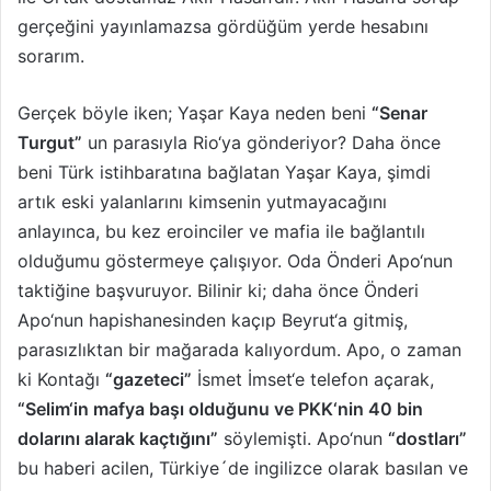
gerçeğini yayınlamazsa gördüğüm yerde hesabını
sorarım.
Gerçek böyle iken; Yaşar Kaya neden beni
“Senar
Turgut”
un parasıyla Rio‘ya gönderiyor? Daha önce
beni Türk istihbaratına bağlatan Yaşar Kaya, şimdi
artık eski yalanlarını kimsenin yutmayacağını
anlayınca, bu kez eroinciler ve mafia ile bağlantılı
olduğumu göstermeye çalışıyor. Oda Önderi Apo‘nun
taktiğine başvuruyor. Bilinir ki; daha önce Önderi
Apo‘nun hapishanesinden kaçıp Beyrut‘a gitmiş,
parasızlıktan bir mağarada kalıyordum. Apo, o zaman
ki Kontağı
“gazeteci”
İsmet İmset‘e telefon açarak,
“Selim‘in mafya başı olduğunu ve PKK‘nin 40 bin
dolarını alarak kaçtığını”
söylemişti. Apo‘nun
“dostları”
bu haberi acilen, Türkiye´de ingilizce olarak basılan ve