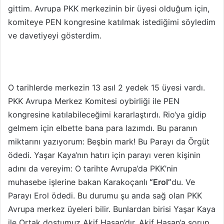
gittim. Avrupa PKK merkezinin bir üyesi olduğum için,
komiteye PEN kongresine katılmak istediğimi söyledim
ve davetiyeyi gösterdim.
O tarihlerde merkezin 13 asıl 2 yedek 15 üyesi vardı.
PKK Avrupa Merkez Komitesi oybirliği ile PEN
kongresine katılabileceğimi kararlaştırdı. Rio‘ya gidip
gelmem için elbette bana para lazımdı. Bu paranın
miktarını yazıyorum: Beşbin mark! Bu Parayı da Örgüt
ödedi. Yaşar Kaya‘nın hatırı için parayı veren kişinin
adını da vereyim: O tarihte Avrupa‘da PKK’nin
muhasebe işlerine bakan Karakoçanlı
“Erol”
du. Ve
Parayı Erol ödedi. Bu durumu şu anda sağ olan PKK
Avrupa merkez üyeleri bilir. Bunlardan birisi Yaşar Kaya
ile Ortak dostumuz Akif Hasan’dır. Akif Hasan‘a sorup