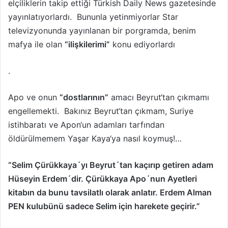
elçiliklerin takip ettiği Türkish Daily News gazetesinde
yayınlatıyorlardı. Bununla yetinmiyorlar Star
televizyonunda yayınlanan bir porgramda, benim
mafya ile olan
“ilişkilerimi”
konu ediyorlardı
.
Apo ve onun
“dostlarının”
amacı Beyrut‘tan çıkmamı
engellemekti. Bakınız Beyrut‘tan çıkmam, Suriye
istihbaratı ve Apon‘un adamları tarfından
öldürülmemem Yaşar Kaya‘ya nasıl koymuş!…
“Selim Çürükkaya´yı Beyrut´tan kaçırıp getiren adam
Hüseyin Erdem´dir. Çürükkaya Apo´nun Ayetleri
kitabın da bunu tavsilatlı olarak anlatır. Erdem Alman
PEN kulubünü sadece Selim için harekete geçirir.”