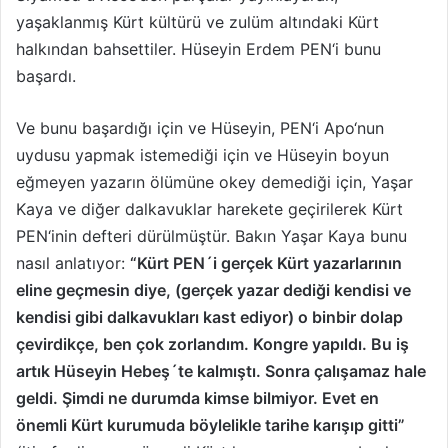
yaşaklanmış Kürt kültürü ve zulüm altındaki Kürt
halkından bahsettiler. Hüseyin Erdem PEN‘i bunu
başardı.
Ve bunu başardığı için ve Hüseyin, PEN‘i Apo‘nun
uydusu yapmak istemediği için ve Hüseyin boyun
eğmeyen yazarın ölümüne okey demediği için, Yaşar
Kaya ve diğer dalkavuklar harekete geçirilerek Kürt
PEN‘inin defteri dürülmüştür. Bakın Yaşar Kaya bunu
nasıl anlatıyor:
“Kürt PEN´i gerçek Kürt yazarlarının
eline geçmesin diye, (gerçek yazar dediği kendisi ve
kendisi gibi dalkavukları kast ediyor) o binbir dolap
çevirdikçe, ben çok zorlandım. Kongre yapıldı. Bu iş
artık Hüseyin Hebeş´te kalmıştı. Sonra çalışamaz hale
geldi. Şimdi ne durumda kimse bilmiyor. Evet en
önemli Kürt kurumuda böylelikle tarihe karışıp gitti”