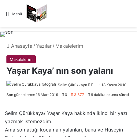
Menü
Anasayfa
/
Yazılar
/
Makalelerim
Makalelerim
Yaşar Kaya’ nın son yalanı
Selim Çürükkaya
F
B
18 Kasım 2010
o
i
Son güncelleme: 16 Mart 2019
0
3.377
6 dakika okuma süresi
l
r
l
e
Selim Çürükkaya/ Yaşar Kaya hakkında ikinci bir yazı
o
-
yazmak istemezdim.
w
p
Ama son attığı kocaman yalanları, bana ve Hüseyin
o
o
n
s