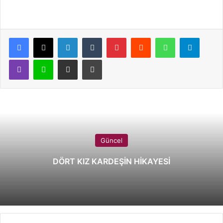
LinkedIn
Tumblr
Pinterest
Reddit
WhatsApp
Telegram
Viber
Line
E-Posta ile paylaş
Yazdır
Güncel
DÖRT KIZ KARDEŞİN HİKAYESİ