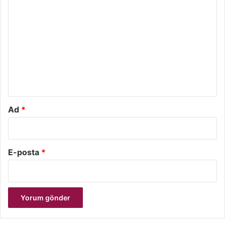
Y
o
r
u
m
*
Ad
*
E-posta
*