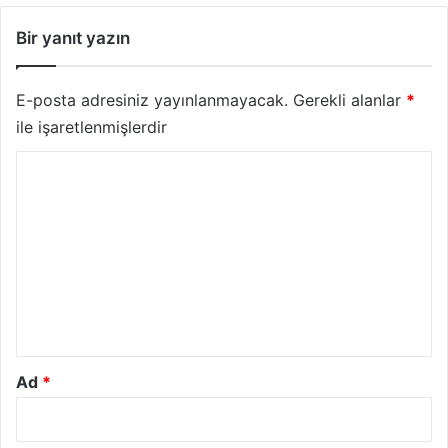
Bir yanıt yazın
E-posta adresiniz yayınlanmayacak.
Gerekli alanlar
*
ile işaretlenmişlerdir
Y
o
r
u
m
*
Ad
*