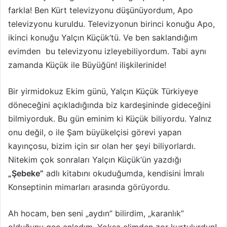
farkla! Ben Kürt televizyonu düşünüyordum, Apo
televizyonu kuruldu. Televizyonun birinci konuğu Apo,
ikinci konuğu Yalçın Küçük‘tü. Ve ben saklandığım
evimden bu televizyonu izleyebiliyordum. Tabi aynı
zamanda Küçük ile Büyüğün! ilişkilerinide!
Bir yirmidokuz Ekim günü, Yalçın Küçük Türkiyeye
döneceğini açıkladığında biz kardeşininde gideceğini
bilmiyorduk. Bu gün eminim ki Küçük biliyordu. Yalnız
onu değil, o­ ile Şam büyükelçisi görevi yapan
kayınçosu, bizim için sır olan her şeyi biliyorlardı.
Nitekim çok sonraları Yalçın Küçük‘ün yazdığı
„Şebeke”
adlı kitabını okuduğumda, kendisini İmralı
Konseptinin mimarları arasında görüyordu.
Ah hocam, ben seni „aydın” bilirdim, „karanlık”