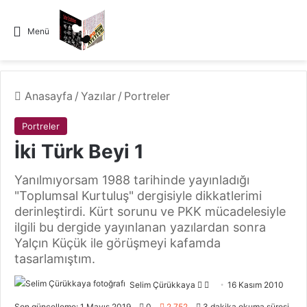
Menü
Anasayfa
/
Yazılar
/
Portreler
Portreler
İki Türk Beyi 1
Yanılmıyorsam 1988 tarihinde yayınladığı
"Toplumsal Kurtuluş" dergisiyle dikkatlerimi
derinleştirdi. Kürt sorunu ve PKK mücadelesiyle
ilgili bu dergide yayınlanan yazılardan sonra
Yalçın Küçük ile görüşmeyi kafamda
tasarlamıştım.
Selim Çürükkaya
F
B
16 Kasım 2010
o
i
Son güncelleme: 1 Mayıs 2019
0
2.752
3 dakika okuma süresi