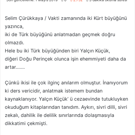
l
r
l
e
Selim Çürükkaya / Vakti zamanında iki Kürt büyüğünü
o
-
yazınca,
w
p
iki de Türk büyüğünü anlatmadan geçmek doğru
o
o
n
s
olmazdı.
X
t
Hele bu iki Türk büyüğünden biri Yalçın Küçük,
a
diğeri Doğu Perinçek olunca işin ehemmiyeti daha da
g
artar…….
ö
n
Çünkü ikisi ile çok ilginç anılarım olmuştur. İnanıyorum
d
ki ders vericidir, anlatmak istemem bundan
e
kaynaklanıyor. Yalçın Küçük’ ü cezaevinde tutukluyken
r
m
okuduğum kitaplarından tanıdım. Aykırı, sivri dilli, sivri
e
zekalı, dahilik ile delilik sınırlarında dolaşmasıyla
k
dikkatimi çekmişti.