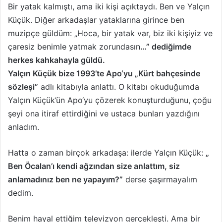
Bir yatak kalmıştı, ama iki kişi açıktaydı. Ben ve Yalçın
Küçük. Diğer arkadaşlar yataklarına girince ben
muzipçe güldüm: „Hoca, bir yatak var, biz iki kişiyiz ve
çaresiz benimle yatmak zorundasın
…” dediğimde
herkes kahkahayla güldü.
Yalçın Küçük bize 1993’te Apo‘yu „Kürt bahçesinde
sözleşi”
adlı kitabıyla anlattı. O kitabı okuduğumda
Yalçın Küçük’ün Apo‘yu çözerek konuşturduğunu, çoğu
şeyi o­na itiraf ettirdiğini ve ustaca bunları yazdığını
anladım.
Hatta o zaman birçok arkadaşa: ilerde Yalçın Küçük:
„
Ben Öcalan’ı kendi ağzından size anlattım, siz
anlamadınız ben ne yapayım?”
derse şaşırmayalım
dedim.
Benim hayal ettiğim televizyon gerçekleşti. Ama bir