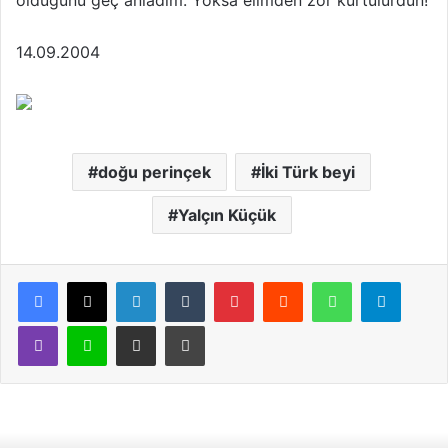
olduğunu geç anladım. Yoksa elimden zor kurtulurdun!
14.09.2004
doğu perinçek
İki Türk beyi
Yalçın Küçük
LinkedIn
Tumblr
Pinterest
Reddit
WhatsApp
Telegram
Viber
Line
E-Posta ile paylaş
Yazdır