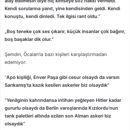
alay edilmesin diye hiç kimseye söz hakkı vermedi.
Kendi sorularına yanıt, yine kendisinden geldi. Kendi
konuştu, kendi dinledi. Tek ilgisi rant oldu.”
„Boş teneke çok ses çıkarır, küçük insanlar çok bağırır,
boş başaklar dik olur.”
Şemdin, Öcalan’la bazı kişileri karşılaştırmadan
edemiyor:
“
Apo kişiliği, Enver Paşa gibi cesur olsaydı da varsın
Sarıkamış‘ta kazık kesilen askerler biz olsaydık”
“Yenilginin kahrındansa intiharı yeğleyen Hitler kadar
gururlu olsaydı da Berlin varoşlarında Kızılordu’nun
tank paletleri altında ezilen son Alman askeri biz
olsaydık”