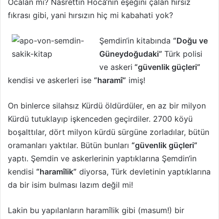
Öcalan mı? Nasrettin Hoca‘nın eşeğini çalan hırsız
fıkrası gibi, yani hırsızın hiç mi kabahati yok?
Şemdin‘in kitabında
“Doğu ve
Güneydoğudaki”
Türk polisi
ve askeri
“güvenlik güçleri”
kendisi ve askerleri ise
“haramî”
imiş!
On binlerce silahsız Kürdü öldürdüler, en az bir milyon
Kürdü tutuklayıp işkenceden geçirdiler. 2700 köyü
boşalttılar, dört milyon kürdü sürgüne zorladılar, bütün
oramanları yaktılar. Bütün bunları
“güvenlik güçleri”
yaptı. Şemdin ve askerlerinin yaptıklarına Şemdin‘in
kendisi
“haramîlik”
diyorsa, Türk devletinin yaptıklarına
da bir isim bulması lazım değil mi!
Lakin bu yapılanların haramîlik gibi (masum!) bir