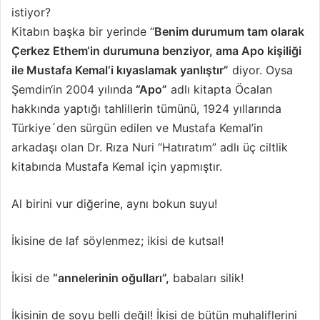
istiyor?
Kitabın başka bir yerinde “
Benim durumum tam olarak
Çerkez Ethem‘in durumuna benziyor, ama Apo kişiliği
ile Mustafa Kemal‘i kıyaslamak yanlıştır”
diyor. Oysa
Şemdin‘in 2004 yılında
“Apo”
adlı kitapta Öcalan
hakkında yaptığı tahlillerin tümünü, 1924 yıllarında
Türkiye´den sürgün edilen ve Mustafa Kemal’in
arkadaşı olan Dr. Rıza Nuri “Hatıratım” adlı üç ciltlik
kitabında Mustafa Kemal için yapmıştır.
Al birini vur diğerine, aynı bokun suyu!
İkisine de laf söylenmez; ikisi de kutsal!
İkisi de
“annelerinin oğulları”,
babaları silik!
İkisinin de soyu belli değil! İkisi de bütün muhaliflerini