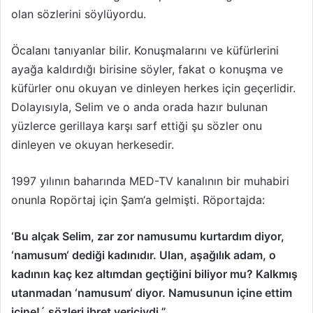
olan sözlerini söylüyordu.
Öcalanı tanıyanlar bilir. Konuşmalarını ve küfürlerini
ayağa kaldırdığı birisine söyler, fakat o konuşma ve
küfürler onu okuyan ve dinleyen herkes için geçerlidir.
Dolayısıyla, Selim ve o anda orada hazır bulunan
yüzlerce gerillaya karşı sarf ettiği şu sözler onu
dinleyen ve okuyan herkesedir.
1997 yılının baharında MED-TV kanalının bir muhabiri
onunla Ropörtaj için Şam‘a gelmişti. Röportajda:
‘Bu alçak Selim, zar zor namusumu kurtardım diyor,
‘namusum‘ dediği kadınıdır. Ulan, aşağılık adam, o
kadının kaç kez altımdan geçtiğini biliyor mu? Kalkmış
utanmadan ‘namusum‘ diyor. Namusunun içine ettim
içine!´ sözleri ibret vericiydi.”