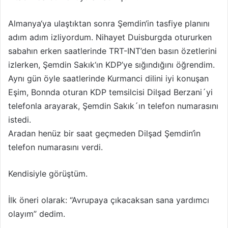
Almanya‘ya ulaştıktan sonra Şemdin‘in tasfiye planını
adım adım izliyordum. Nihayet Duisburgda otururken
sabahın erken saatlerinde TRT-INT’den basın özetlerini
izlerken, Şemdin Sakık‘ın KDP’ye sığındığını öğrendim.
Aynı gün öyle saatlerinde Kurmanci dilini iyi konuşan
Eşim, Bonnda oturan KDP temsilcisi Dilşad Berzani´yi
telefonla arayarak, Şemdin Sakık´ın telefon numarasını
istedi.
Aradan henüz bir saat geçmeden Dilşad Şemdin‘ìn
telefon numarasını verdi.
Kendisiyle görüştüm.
İlk öneri olarak: “Avrupaya çıkacaksan sana yardımcı
olayım” dedim.