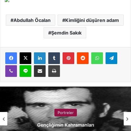
Abdullah Öcalan
Kimliğini düşüren adam
Şemdin Sakık
LinkedIn
Tumblr
Pinterest
Reddit
WhatsApp
Telegram
Viber
Line
E-Posta ile paylaş
Yazdır
Portreler
Bizim Vişinskiler