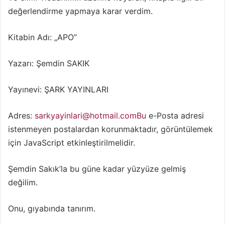
e
değerlendirme yapmaya karar verdim.
k
Kitabin Adı: „APO”
Yazarı: Şemdin SAKIK
Yayınevi: ŞARK YAYINLARI
Adres:
sarkyayinlari@hotmail.comBu
e-Posta adresi
istenmeyen postalardan korunmaktadır, görüntülemek
için JavaScript etkinleştirilmelidir.
Şemdin Sakık’la bu güne kadar yüzyüze gelmiş
değilim.
Onu, gıyabında tanırım.