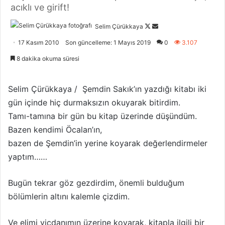
acıklı ve girift!
Selim Çürükkaya
F
B
o
i
17 Kasım 2010
Son güncelleme: 1 Mayıs 2019
0
3.107
l
r
8 dakika okuma süresi
l
e
o
-
w
p
Selim Çürükkaya / Şemdin Sakık’ın yazdığı kitabı iki
o
o
gün içinde hiç durmaksızın okuyarak bitirdim.
n
s
Tamı-tamına bir gün bu kitap üzerinde düşündüm.
X
t
Bazen kendimi Öcalan’ın,
a
bazen de Şemdin’in yerine koyarak değerlendirmeler
g
yaptım……
ö
n
Bugün tekrar göz gezdirdim, önemli bulduğum
d
bölümlerin altını kalemle çizdim.
e
r
m
Ve elimi vicdanımın üzerine koyarak, kitapla ilgili bir