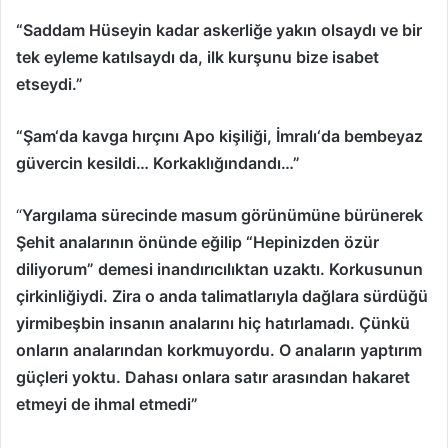
“Saddam Hüseyin kadar askerliğe yakın olsaydı ve bir
tek eyleme katılsaydı da, ilk kurşunu bize isabet
etseydi.”
“Şam‘da kavga hırçını Apo kişiliği, İmralı‘da bembeyaz
güvercin kesildi… Korkaklığındandı…”
“
Yargılama sürecinde masum görünümüne bürünerek
Şehit analarının önünde eğilip “Hepinizden özür
diliyorum” demesi inandırıcılıktan uzaktı. Korkusunun
çirkinliğiydi. Zira o anda talimatlarıyla dağlara sürdüğü
yirmibeşbin insanın analarını hiç hatırlamadı. Çünkü
onların analarından korkmuyordu. O anaların yaptırım
güçleri yoktu. Dahası onlara satır arasından hakaret
etmeyi de ihmal etmedi”