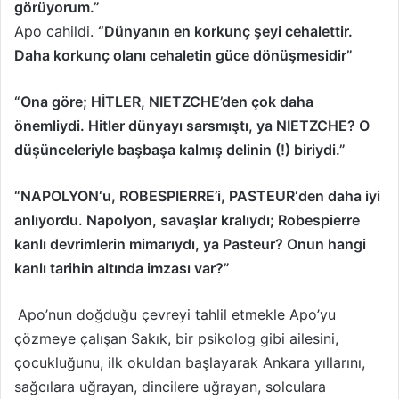
görüyorum.”
Apo cahildi.
“Dünyanın en korkunç şeyi cehalettir.
Daha korkunç olanı cehaletin güce dönüşmesidir”
“Ona göre; HİTLER, NIETZCHE’den çok daha
önemliydi. Hitler dünyayı sarsmıştı, ya NIETZCHE? O
düşünceleriyle başbaşa kalmış delinin (!) biriydi.”
“NAPOLYON‘u, ROBESPIERRE’i, PASTEUR‘den daha iyi
anlıyordu. Napolyon, savaşlar kralıydı; Robespierre
kanlı devrimlerin mimarıydı, ya Pasteur? Onun hangi
kanlı tarihin altında imzası var?”
Apo’nun doğduğu çevreyi tahlil etmekle Apo’yu
çözmeye çalışan Sakık, bir psikolog gibi ailesini,
çocukluğunu, ilk okuldan başlayarak Ankara yıllarını,
sağcılara uğrayan, dincilere uğrayan, solculara