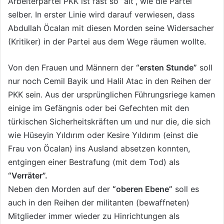
Arbeiterpartei PKK ist fast so “alt”, wie die Partei
e
selber. In erster Linie wird darauf verwiesen, dass
k
Abdullah Öcalan mit diesen Morden seine Widersacher
(Kritiker) in der Partei aus dem Wege räumen wollte.
Von den Frauen und Männern der
“ersten Stunde”
soll
nur noch Cemil Bayik und Halil Atac in den Reihen der
PKK sein. Aus der ursprünglichen Führungsriege kamen
einige im Gefängnis oder bei Gefechten mit den
türkischen Sicherheitskräften um und nur die, die sich
wie Hüseyin Yıldırım oder Kesire Yıldırım (einst die
Frau von Öcalan) ins Ausland absetzen konnten,
entgingen einer Bestrafung (mit dem Tod) als
“Verräter”.
Neben den Morden auf der
“oberen Ebene”
soll es
auch in den Reihen der militanten (bewaffneten)
Mitglieder immer wieder zu Hinrichtungen als