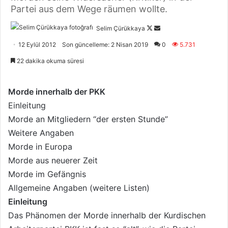
Partei aus dem Wege räumen wollte.
Selim Çürükkaya
F
B
o
i
12 Eylül 2012
Son güncelleme: 2 Nisan 2019
0
5.731
l
r
22 dakika okuma süresi
l
e
o
-
w
p
Morde innerhalb der PKK
o
o
Einleitung
n
s
Morde an Mitgliedern “der ersten Stunde”
X
t
Weitere Angaben
a
Morde in Europa
g
Morde aus neuerer Zeit
ö
Morde im Gefängnis
n
Allgemeine Angaben (weitere Listen)
d
e
Einleitung
r
Das Phänomen der Morde innerhalb der Kurdischen
m