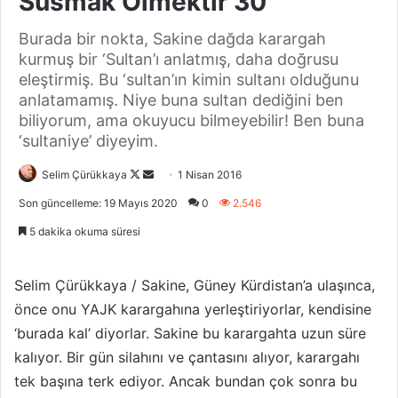
Susmak Ölmektir 30
Burada bir nokta, Sakine dağda karargah
kurmuş bir ‘Sultan’ı anlatmış, daha doğrusu
eleştirmiş. Bu ‘sultan’ın kimin sultanı olduğunu
anlatamamış. Niye buna sultan dediğini ben
biliyorum, ama okuyucu bilmeyebilir! Ben buna
‘sultaniye’ diyeyim.
Selim Çürükkaya
F
B
1 Nisan 2016
o
i
Son güncelleme: 19 Mayıs 2020
0
2.546
l
r
5 dakika okuma süresi
l
e
o
-
w
p
Selim Çürükkaya / Sakine, Güney Kürdistan’a ulaşınca,
o
o
önce onu YAJK karargahına yerleştiriyorlar, kendisine
n
s
‘burada kal’ diyorlar. Sakine bu karargahta uzun süre
X
t
kalıyor. Bir gün silahını ve çantasını alıyor, karargahı
a
tek başına terk ediyor. Ancak bundan çok sonra bu
g