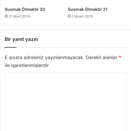
Susmak Ölmektir 20
Susmak Ölmektir 21
31 Mart 2016
1 Nisan 2016
Bir yanıt yazın
E-posta adresiniz yayınlanmayacak.
Gerekli alanlar
*
ile işaretlenmişlerdir
Y
o
r
u
m
*