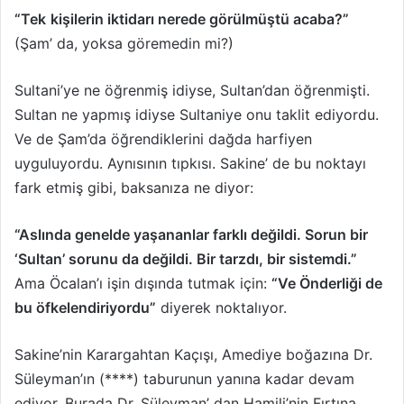
“Tek
kişilerin iktidarı nerede görülmüştü acaba?”
(Şam’ da, yoksa göremedin mi?)
Sultani’ye ne öğrenmiş idiyse, Sultan’dan öğrenmişti.
Sultan ne yapmış idiyse Sultaniye onu taklit ediyordu.
Ve de Şam’da öğrendiklerini dağda harfiyen
uyguluyordu. Aynısının tıpkısı. Sakine’ de bu noktayı
fark etmiş gibi, baksanıza ne diyor:
“Aslında genelde yaşananlar farklı değildi. Sorun bir
‘Sultan’ sorunu da değildi. Bir tarzdı, bir sistemdi.”
Ama Öcalan’ı işin dışında tutmak için:
“Ve Önderliği de
bu öfkelendiriyordu”
diyerek noktalıyor.
Sakine’nin Karargahtan Kaçışı, Amediye boğazına Dr.
Süleyman’ın (****) taburunun yanına kadar devam
ediyor. Burada Dr. Süleyman’ dan Hamili’nin Fırtına