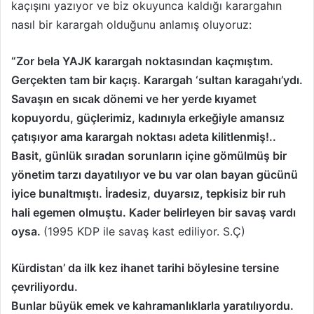
kaçışını yazıyor ve biz okuyunca kaldığı karargahın
ö
nasıl bir karargah olduğunu anlamış oluyoruz:
n
d
“Zor bela YAJK karargah noktasından kaçmıştım.
e
r
Gerçekten tam bir kaçış. Karargah ‘sultan karagahı’ydı.
m
Savaşın en sıcak dönemi ve her yerde kıyamet
e
kopuyordu, güçlerimiz, kadınıyla erkeğiyle amansız
k
çatışıyor ama karargah noktası adeta kilitlenmiş!..
Basit, günlük sıradan sorunların içine gömülmüş bir
yönetim tarzı dayatılıyor ve bu var olan bayan gücünü
iyice bunaltmıştı. İradesiz, duyarsız, tepkisiz bir ruh
hali egemen olmuştu. Kader belirleyen bir savaş vardı
oysa.
(1995 KDP ile savaş kast ediliyor. S.Ç)
Kürdistan’ da ilk kez ihanet tarihi böylesine tersine
çevriliyordu.
Bunlar büyük emek ve kahramanlıklarla yaratılıyordu.