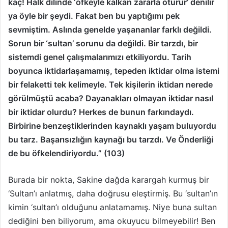
kaç! Halk dilinde ‘öfkeyle kalkan zararla oturur’ denilir
ya öyle bir şeydi. Fakat ben bu yaptığımı pek
sevmiştim. Aslında genelde yaşananlar farklı değildi.
Sorun bir ‘sultan’ sorunu da değildi. Bir tarzdı, bir
sistemdi genel çalışmalarımızı etkiliyordu. Tarih
boyunca iktidarlaşamamış, tepeden iktidar olma istemi
bir felaketti tek kelimeyle. Tek kişilerin iktidarı nerede
görülmüştü acaba? Dayanakları olmayan iktidar nasıl
bir iktidar olurdu? Herkes de bunun farkındaydı.
Birbirine benzeştiklerinden kaynaklı yaşam buluyordu
bu tarz. Başarısızlığın kaynağı bu tarzdı. Ve Önderliği
de bu öfkelendiriyordu.” (103)
Burada bir nokta, Sakine dağda karargah kurmuş bir
‘Sultan’ı anlatmış, daha doğrusu eleştirmiş. Bu ‘sultan’ın
kimin ‘sultan’ı olduğunu anlatamamış. Niye buna sultan
dediğini ben biliyorum, ama okuyucu bilmeyebilir! Ben