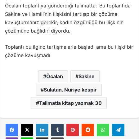
Öcalan toplantıya gönderdiği talimatta: ‘Bu toplantıda
Sakine ve Hamili’nin ilişkisini tartışıp bir çözüme
kavuşturmanız gerekir, kadın özgürlüğü bu ilişkinin
çözümüne bağlıdır’ diyordu.
Toplantı bu ilginç tartışmalarla başladı ama bu ilişki bir
çözüme kavuşmadı
Öcalan
Sakine
Sulatan. Nuriye kespir
Talimatla kitap yazmak 30
LinkedIn
Tumblr
Pinterest
Reddit
WhatsApp
Telegram
Viber
Line
E-Posta ile paylaş
Yazdır