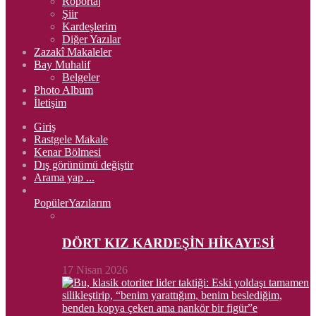
Röportaj
Şiir
Kardeşlerim
Diğer Yazılar
Zazakî Makaleler
Bay Muhalif
Belgeler
Photo Album
İletişim
Giriş
Rastgele Makale
Kenar Bölmesi
Dış görünümü değiştir
Arama yap ...
Popüler
Yazılarım
DÖRT KIZ KARDEŞİN HİKAYESİ
17 Nisan 2026