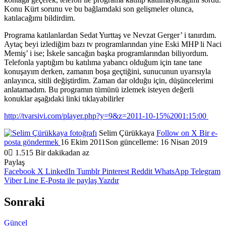
Konu Kürt sorunu ve bu bağlamdaki son gelişmeler olunca,
katılacağımı bildirdim.
Programa katılanlardan Sedat Yurttaş ve Nevzat Gerger’ i tanırdım.
Aytaç beyi izlediğim bazı tv programlarından yine Eski MHP li Naci
Memiş’ i ise; İskele sancağın başka programlarından biliyordum.
Telefonla yaptığım bu katılıma yabancı olduğum için tane tane
konuşayım derken, zamanın boşa geçtiğini, sunucunun uyarısıyla
anlayınca, sitili değiştirdim. Zaman dar olduğu için, düşüncelerimi
anlatamadım. Bu programın tümünü izlemek isteyen değerli
konuklar aşağıdaki linki tıklayabilirler
http://tvarsivi.com/player.php?y=9&z=2011-10-15%2001:15:00
Selim Çürükkaya
Follow on X
Bir e-
posta göndermek
16 Ekim 2011
Son güncelleme: 16 Nisan 2019
0
1.515
Bir dakikadan az
Paylaş
Facebook
X
LinkedIn
Tumblr
Pinterest
Reddit
WhatsApp
Telegram
Viber
Line
E-Posta ile paylaş
Yazdır
Sonraki
Güncel