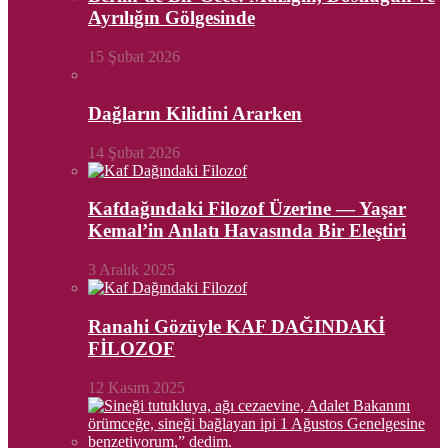
Ayrılığın Gölgesinde
15 Şubat 2026
Dağların Kilidini Ararken
14 Şubat 2026
Kafdağındaki Filozof Üzerine — Yaşar
Kemal’in Anlatı Havasında Bir Eleştiri
3 Aralık 2025
Ranahi Gözüyle KAF DAĞINDAKİ
FİLOZOF
12 Kasım 2025