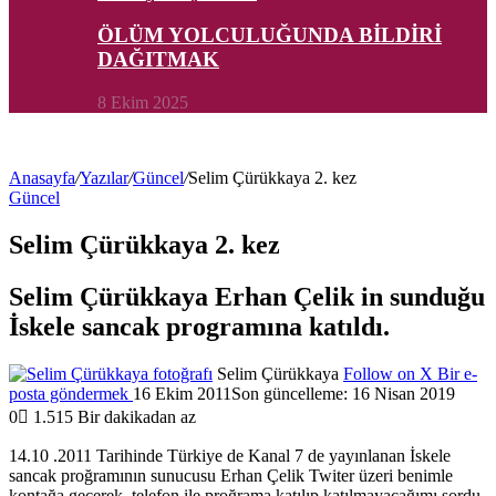
ÖLÜM YOLCULUĞUNDA BİLDİRİ
DAĞITMAK
8 Ekim 2025
Anasayfa
/
Yazılar
/
Güncel
/
Selim Çürükkaya 2. kez
Güncel
Selim Çürükkaya 2. kez
Selim Çürükkaya Erhan Çelik in sunduğu
İskele sancak programına katıldı.
Selim Çürükkaya
Follow on X
Bir e-
posta göndermek
16 Ekim 2011
Son güncelleme: 16 Nisan 2019
0
1.515
Bir dakikadan az
14.10 .2011 Tarihinde Türkiye de Kanal 7 de yayınlanan İskele
sancak proğramının sunucusu Erhan Çelik Twiter üzeri benimle
kontağa geçerek, telefon ile proğrama katılıp katılmayacağımı sordu.