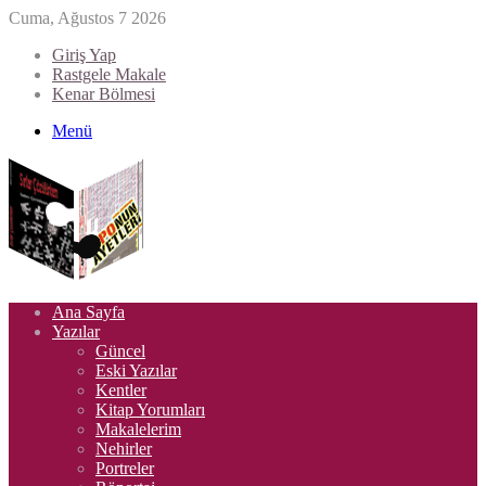
Cuma, Ağustos 7 2026
Giriş Yap
Rastgele Makale
Kenar Bölmesi
Menü
Ana Sayfa
Yazılar
Güncel
Eski Yazılar
Kentler
Kitap Yorumları
Makalelerim
Nehirler
Portreler