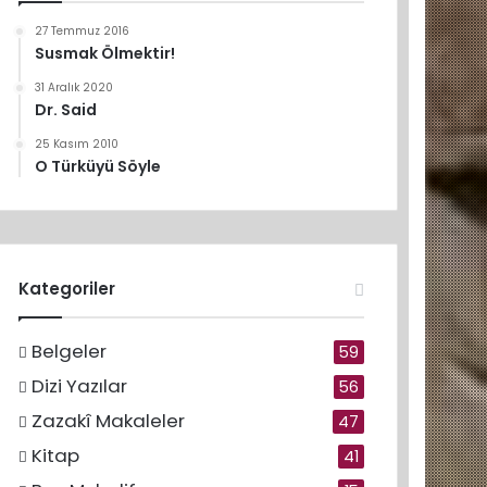
27 Temmuz 2016
Susmak Ölmektir!
31 Aralık 2020
Dr. Said
25 Kasım 2010
O Türküyü Söyle
Kategoriler
Belgeler
59
Dizi Yazılar
56
Zazakî Makaleler
47
Kitap
41