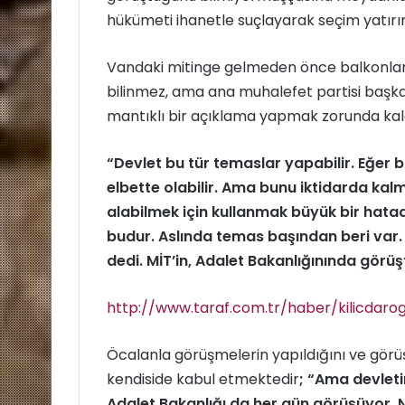
hükümeti ihanetle suçlayarak seçim yatır
Vandaki mitinge gelmeden önce balkonları
bilinmez, ama ana muhalefet partisi başka
mantıklı bir açıklama yapmak zorunda kal
“Devlet bu tür temaslar yapabilir. Eğer 
elbette olabilir. Ama bunu iktidarda ka
alabilmek için kullanmak büyük bir hata
budur. Aslında temas başından beri var.
dedi. MİT’in, Adalet Bakanlığınında görüş
http://www.taraf.com.tr/haber/kilicdarog
Öcalanla görüşmelerin yapıldığını ve görüş
kendiside kabul etmektedir
; “Ama devleti
Adalet Bakanlığı da her gün görüşüyor. 