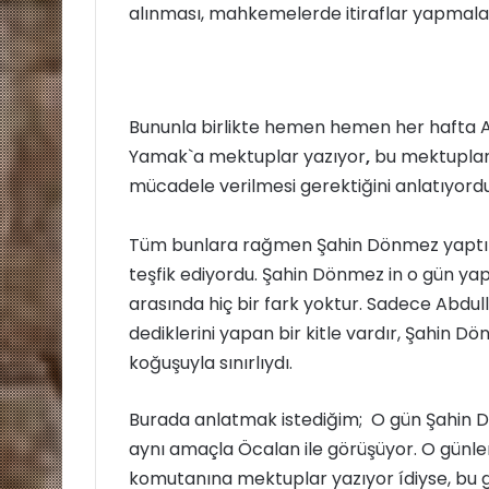
e
alınması, mahkemelerde itiraflar yapmaları
k
Bununla birlikte hemen hemen her hafta A
Yamak`a mektuplar yazıyor
,
bu mektupla
mücadele verilmesi gerektiğini anlatıyordu
Tüm bunlara rağmen Şahin Dönmez yaptıkla
teşfik ediyordu. Şahin Dönmez in o gün yapt
arasında hiç bir fark yoktur. Sadece Abdul
dediklerini yapan bir kitle vardır, Şahin Dön
koğuşuyla sınırlıydı.
Burada anlatmak istediğim; O gün Şahin 
aynı amaçla Öcalan ile görüşüyor. O günl
komutanına mektuplar yazıyor ídiyse, bu g