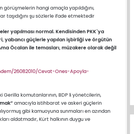
n görüşmelerin hangi amaçla yapıldığını,
ar taşıdığını şu sözlerle ifade etmektedir
eler yapılması normal. Kendisinden PKK`ya
, yabancı güçlerle yapılan işbirliği ve örgütün
. Ama Öcalan ile temasları, müzakere olarak değil
undem/26082010/Cevat-Ones-Apoyla-
 Gerilla komutanlarının, BDP li yönetcilerin,
nmak“
amacıyla istihbarat ve askeri güçlerin
ılıyormuş gibi kamuoyuna sunmaları en azından
lkları aldatmadır, Kürt halkının duygu ve