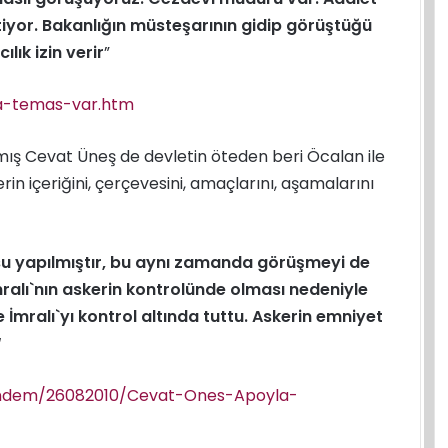
tiyor. Bakanlığın müsteşarının gidip görüştüğü
ılık izin verir
”
la-temas-var.htm
ış Cevat Üneş de devletin öteden beri Öcalan ile
n içeriğini, çerçevesini, amaçlarını, aşamalarını
u yapılmıştır, bu aynı zamanda görüşmeyi de
mralı`nın askerin kontrolünde olması nedeniyle
 İmralı`yı kontrol altında tuttu. Askerin emniyet
“
undem/26082010/Cevat-Ones-Apoyla-