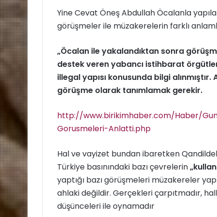
Yine Cevat Öneş Abdullah Öcalanla yapıla
görüşmeler ile müzakerelerin farklı anlaml
„Öcalan ile yakalandıktan sonra görüşm
destek veren yabancı istihbarat örgütleri
illegal yapısı konusunda bilgi alınmıştır
görüşme olarak tanımlamak gerekir.
http://www.birikimhaber.com/Haber/G
Gorusmeleri-Anlatti.php
Hal ve vayizet bundan ibaretken Qandildeki
Türkiye basınındaki bazı çevrelerin
„kulla
yaptığı bazı görüşmeleri müzakereler yap
ahlaki değildir. Gerçekleri çarpıtmadır, ha
düşünceleri ile oynamadır