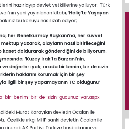
ini hazırlayıp devlet yetkililerine yolluyor. Türk
vcı`nın yeni yayınlanan kitabı,
‘Haliç’te Yaşayan
bakınız bu konuyu nasıl izah ediyor;
a, her Genelkurmay Başkanı’na, her kuvvet
ektup yazarak, olayların nasıl bitirileceğini
o kaset doldurarak gönderdiğini de biliyorum.
masında, ‘Kuzey Irak’ta Barzani’nin,
 ve değerleri yok; orada bir benim, bir de sizin
klerin haklarını korumak için bir şey
ıyla ilgili bir şey yapamayanın TC olduğunu’
-bir-benim-bir-de-sizin-gucunuz-var.aspx
dildeki Murat Karayılan devletin Öcalan ile
. Özelikle ırkçı MHP sanki devletin Öcalan ile
 inerek AK Partiyi, Türkiye başbakanını ve