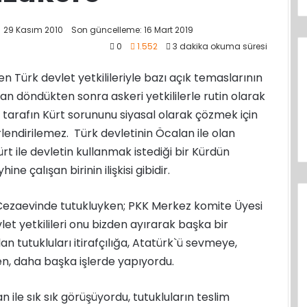
29 Kasım 2010
Son güncelleme: 16 Mart 2019
0
1.552
3 dakika okuma süresi
Türk devlet yetkilileriyle bazı açık temaslarının
an döndükten sonra askeri yetkililerle rutin olarak
i tarafın Kürt sorununu siyasal olarak çözmek için
lendirilemez. Türk devletinin Öcalan ile olan
ürt ile devletin kullanmak istediği bir Kürdün
ine çalışan birinin ilişkisi gibidir.
ır Cezaevinde tutukluyken; PKK Merkez komite Üyesi
t yetkilileri onu bizden ayırarak başka bir
 tutukluları itirafçılığa, Atatürk`ü sevmeye,
, daha başka işlerde yapıyordu.
n ile sık sık görüşüyordu, tutukluların teslim