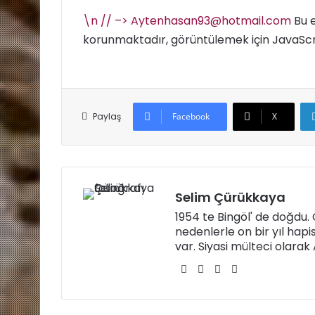
\n // –>
Aytenhasan93@hotmail.com
Bu 
korunmaktadır, görüntülemek için JavaScrip
Paylaş
Facebook
X
Selim Çürükkaya
1954 te Bingöl' de doğdu
nedenlerle on bir yıl hapi
var. Siyasi mülteci olara
W
Fa
X
Yo
eb
ce
uT
sit
bo
ub