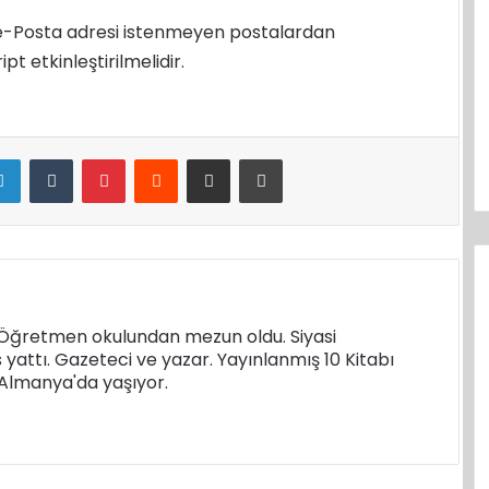
e-Posta adresi istenmeyen postalardan
t etkinleştirilmelidir.
LinkedIn
Tumblr
Pinterest
Reddit
E-Posta ile paylaş
Yazdır
. Öğretmen okulundan mezun oldu. Siyasi
s yattı. Gazeteci ve yazar. Yayınlanmış 10 Kitabı
k Almanya'da yaşıyor.