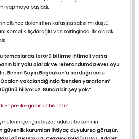
ımı yapmaya başladı.
n altında dolanırken kafasına saksı mı düştü
nı Kemal Kılıçdaroğlu Van mitinginde ilk olarak
dı
;
bu temaslarda terörü bitirme ihtimali varsa
lmanın bir yolu olarak ve referandumda evet oyu
dır. Benim Sayın Başbakan’a sorduğu soru
 Öcalan yakalandığında ‘benden yararlanın’
tüğünü biliyoruz. Bunda bir şey yok.”
lu-apo-ile-gorusulebilir.htm
melerin içeriğini bizzat adalet bakanının
n güvenlik kurumları ihtiyaç duyulursa görüşür.
Nasıl görüşüyoruz. Cezaevi müdürü var. Adalet