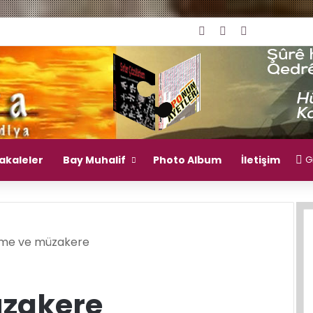
Giriş Yap
Rastgele Makal
Kenar Bölm
akaleler
Bay Muhalif
Photo Album
İletişim
Gi
me ve müzakere
zakere