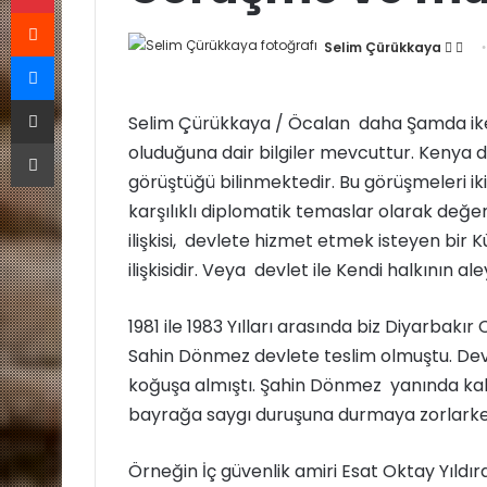
Reddit
Selim Çürükkaya
F
B
Messenger
o
i
E-Posta ile paylaş
l
r
Selim Çürükkaya / Öcalan daha Şamda iken 
l
e
Yazdır
oluduğuna dair bilgiler mevcuttur. Kenya d
o
-
w
p
görüştüğü bilinmektedir. Bu görüşmeleri ik
o
o
karşılıklı diplomatik temaslar olarak değer
n
s
ilişkisi, devlete hizmet etmek isteyen bir K
X
t
ilişkisidir. Veya devlet ile Kendi halkının aleyh
a
g
1981 ile 1983 Yılları arasında biz Diyarbak
ö
Sahin Dönmez devlete teslim olmuştu. Devle
n
koğuşa almıştı. Şahin Dönmez yanında kalan
d
bayrağa saygı duruşuna durmaya zorlarken
e
r
m
Örneğin İç güvenlik amiri Esat Oktay Yıldıra