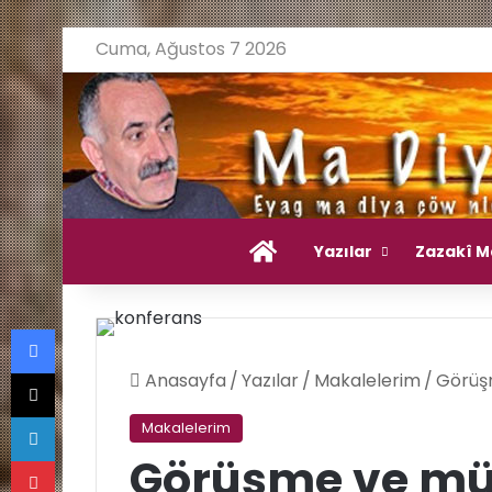
Cuma, Ağustos 7 2026
Ana Sayfa
Yazılar
Zazakî M
Facebook
X
Anasayfa
/
Yazılar
/
Makalelerim
/
Görüş
LinkedIn
Makalelerim
Pinterest
Görüşme ve mü