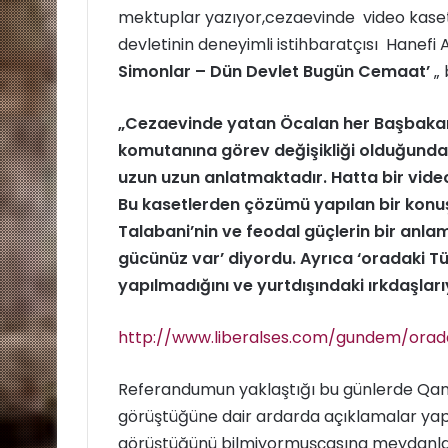
mektuplar yazıyor,cezaevinde video kasetler
devletinin deneyimli istihbaratçısı Hanefi A
Simonlar – Dün Devlet Bugün Cemaat’
„ 
„Cezaevinde yatan Öcalan her Başbakan
komutanına görev değişikliği olduğunda m
uzun uzun anlatmaktadır. Hatta bir vide
Bu kasetlerden çözümü yapılan bir konuş
Talabani’nin ve feodal güçlerin bir anlam
gücünüz var’ diyordu. Ayrıca ‘oradaki Tür
yapılmadığını ve yurtdışındaki ırkdaşlar
http://www.liberalses.com/gundem/orada
Referandumun
yaklaştığı bu günlerde Qan
görüştüğüne dair ardarda açıklamalar yaptı
görüştüğünü bilmiyormuşçasına meydanlara