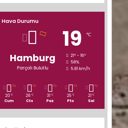
Hava Durumu
19
℃
Hamburg
21º - 16º
58%
Parçalı Bulutlu
5.81 km/h
20
26
31
25
21
℃
℃
℃
℃
℃
Cum
Cts
Paz
Pts
Sal