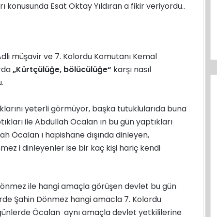
 konusunda Esat Oktay Yıldıran a fikir veriyordu..
dli müşavir ve 7. Kolordu Komutanı Kemal
rda
„Kürtçülüğe, bölücülüğe“
karşı nasıl
.
rını yeterli görmüyor, başka tutuklularıda buna
ıkları ile Abdullah Öcalan ın bu gün yaptıkları
lah Öcalan ı hapishane dışında dinleyen,
mez i dinleyenler ise bir kaç kişi hariç kendi
Dönmez ile hangi amaçla görüşen devlet bu gün
erde Şahin Dönmez hangi amacla 7. Kolordu
ünlerde Öcalan aynı amaçla devlet yetkililerine