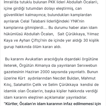
İmralı’da tutuklu bulunan PKK lideri Abdullah Öcalan’ı,
X
t
içine girdiği tutumdan dolayı eleştirmiş, can
a
güvenlikleri kalmayınca; bulundukları kamplardan
g
ayrılarak Celal Talabani liderliğindeki YNK’nin
ö
kamplarına gitmişlerdi…. Bu durumu haber alan idam
n
hükümlüsü Abdullah Öcalan, Sait Çürükkaya, Yılmaz
d
e
Kaya ve Ayhan Çiftçi’nin de içinde yer aldığı 30 kişilik
r
gurup hakkında ölüm kararı aldı.
m
e
Bu kararını Avukatları aracılığıyla dışardaki örgütüne
k
ileterek, Örgütün Almanya da yayınlanan Serxwebun
gazetesinin Haziran 2000 sayısında yayınlattı. Bunun
üzerine Kürt aydınlarından Necdet Buldan, Mahmut
Kılıç, Salahattin Çelik ve Selim Çürükkaya kendisi de
idamlık olan Öcalan’ın, başka kişiler hakkında verdiği
idam kararını eleştiren açıklamalar yayınladılar.
“Kürtler, Öcalan’ın idam kararının infaz edilmemesi için