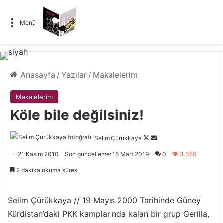
Menü
Anasayfa
/
Yazılar
/
Makalelerim
Makalelerim
Köle bile değilsiniz!
Selim Çürükkaya
F
B
o
i
21 Kasım 2010
Son güncelleme: 16 Mart 2019
0
3.355
l
r
2 dakika okuma süresi
l
e
o
-
w
p
Selim Çürükkaya // 19 Mayıs 2000 Tarihinde Güney
o
o
Kürdistan’daki PKK kamplarında kalan bir grup Gerilla,
n
s