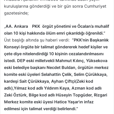
kuruluşlarına gönderdiği ve bir gün sonra Cumhuriyet
gazetesinde;
„
AA. Ankara PKK örgüt yönetimi ve Öcalan’a muhalif
olan 10 kişi hakkında ölüm emri çıkarıldığı öğrenildi.”
Üst başlığı altında şu haberi verdi:
“PKK’nin Başkanlık
Konseyi örgüte bir talimat göndererek hedef kişiler ve
çete diye nitelendirdiği 10 kişinin cezalandırılmasını
istedi. DEP eski milletvekli Mahmut Kılınç, Yüksekova
eski belediye başkanı Necdet Buldan, örgütün merkez
komite eski üyeleri Selahattin Çelik, Selim Çürükkaya,
kardeşi Sait Çürükkaya, Ayhan Çiftçi(Zeki kod
adlı),Yılmaz kod adlı Yıldırım Kaya, Azman kod adlı
Zeki Öztürk, Bilge kod adlı Hüseyin Topgüder, Rizgari
Merkez komite eski üyesi Hatice Yaşar’ın infaz
edilmesi için talimat verdiği belirlendi.”