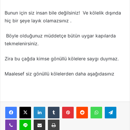
Bunun için siz insan bile değilsiniz! Ve kölelik dışında
hiç bir şeye layık olamazsınız .
Böyle olduğunuz müddetçe bütün uygar kapılarda
tekmelenirsiniz.
Zira bu çağda kimse gönüllü kölelere saygı duymaz.
Maalesef siz gönüllü kölelerden daha aşağıdasınız
LinkedIn
Tumblr
Pinterest
Reddit
WhatsApp
Telegram
Viber
Line
E-Posta ile paylaş
Yazdır