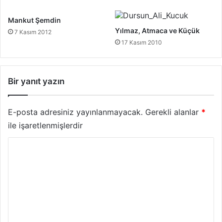
Mankut Şemdin
Yılmaz, Atmaca ve Küçük
7 Kasım 2012
17 Kasım 2010
Bir yanıt yazın
E-posta adresiniz yayınlanmayacak.
Gerekli alanlar
*
ile işaretlenmişlerdir
Y
o
r
u
m
*