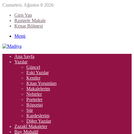
Cumartesi, Ağustos 8 2026
Giriş Yap
Rastgele Makale
Kenar Bölmesi
Menü
Ana Sayfa
Yazılar
Güncel
Eski Yazılar
Kentler
Kitap Yorumları
Makalelerim
Nehirler
Portreler
Röportaj
Şiir
Kardeşlerim
Diğer Yazılar
Zazakî Makaleler
Bay Muhalif