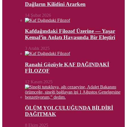
Dağların Kilidini Ararken
14 Şubat 2026
Kafdağındaki Filozof Üzerine — Yaşar
Kemal’in Anlatı Havasında Bir Eleştiri
3 Aralık 2025
Ranahi Gözüyle KAF DAĞINDAKİ
FİLOZOF
12 Kasım 2025
ÖLÜM YOLCULUĞUNDA BİLDİRİ
DAĞITMAK
8 Ekim 2025