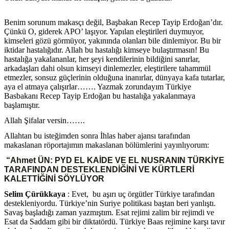
Benim sorunum makasçı değil, Başbakan Recep Tayip Erdoğan’dır.
Çünkü O, giderek APO’ laşıyor. Yapılan eleştirileri duymuyor,
kimseleri gözü görmüyor, yakınında olanları bile dinlemiyor. Bu bir
iktidar hastalığıdır. Allah bu hastalığı kimseye bulaştırmasın! Bu
hastalığa yakalananlar, her şeyi kendilerinin bildiğini sanırlar,
arkadaşları dahi olsun kimseyi dinlemezler, eleştirilere tahammül
etmezler, sonsuz güçlerinin olduğuna inanırlar, dünyaya kafa tutarlar,
aya el atmaya çalışırlar……. Yazmak zorundayım Türkiye
Basbakanı Recep Tayip Erdoğan bu hastalığa yakalanmaya
başlamıştır.
Allah Şifalar versin…….
Allahtan bu isteğimden sonra İhlas haber ajansı tarafından
makaslanan röportajımın makaslanan bölümlerini yayınlıyorum:
“Ahmet ÜN: PYD EL KAİDE VE EL NUSRANIN TÜRKİYE
TARAFINDAN DESTEKLENDİĞİNİ VE KÜRTLERİ
KALETTİĞİNİ SÖYLÜYOR
Selim Çürükkaya
: Evet, bu aşırı uç örgütler Türkiye tarafından
destekleniyordu. Türkiye’nin Suriye politikası baştan beri yanlıştı.
Savaş başladığı zaman yazmıştım. Esat rejimi zalim bir rejimdi ve
Esat da Saddam gibi bir diktatördü. Türkiye Baas rejimine karşı tavır