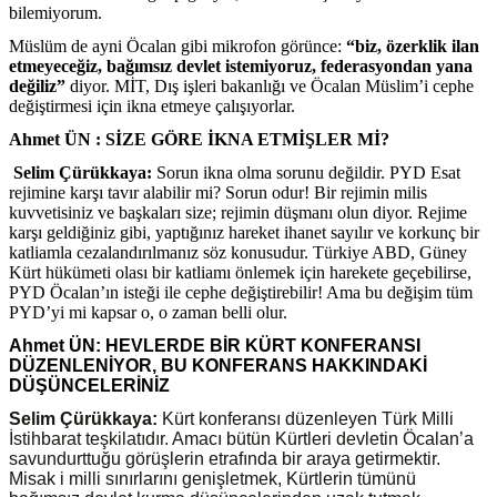
bilemiyorum.
Müslüm de ayni Öcalan gibi mikrofon görünce:
“biz, özerklik ilan
etmeyeceğiz, bağımsız devlet istemiyoruz, federasyondan yana
değiliz”
diyor. MİT, Dış işleri bakanlığı ve Öcalan Müslim’i cephe
değiştirmesi için ikna etmeye çalışıyorlar.
Ahmet ÜN :
SİZE GÖRE İKNA ETMİŞLER Mİ?
Selim Çürükkaya:
Sorun ikna olma sorunu değildir. PYD Esat
rejimine karşı tavır alabilir mi? Sorun odur! Bir rejimin milis
kuvvetisiniz ve başkaları size; rejimin düşmanı olun diyor. Rejime
karşı geldiğiniz gibi, yaptığınız hareket ihanet sayılır ve korkunç bir
katliamla cezalandırılmanız söz konusudur. Türkiye ABD, Güney
Kürt hükümeti olası bir katliamı önlemek için harekete geçebilirse,
PYD Öcalan’ın isteği ile cephe değiştirebilir! Ama bu değişim tüm
PYD’yi mi kapsar o, o zaman belli olur.
Ahmet ÜN: HEVLERDE BİR KÜRT KONFERANSI
DÜZENLENİYOR, BU KONFERANS HAKKINDAKİ
DÜŞÜNCELERİNİZ
Selim Çürükkaya:
Kürt konferansı düzenleyen Türk Milli
İstihbarat teşkilatıdır. Amacı bütün Kürtleri devletin Öcalan’a
savundurttuğu görüşlerin etrafında bir araya getirmektir.
Misak i milli sınırlarını genişletmek, Kürtlerin tümünü