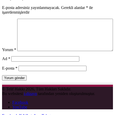
E-posta adresiniz yayınlanmayacak.
Gerekli alanlar
*
ile
işaretlenmişlerdir
Yorum
*
Ad
*
E-posta
*
© Telif Hakkı 2026, Tüm Hakları Saklıdır.
Bu websitesi
i-dizayn
tarafından yeniden oluşturulmuştur.
Facebook
YouTube