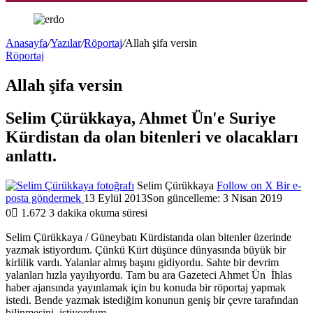
Anasayfa
/
Yazılar
/
Röportaj
/
Allah şifa versin
Röportaj
Allah şifa versin
Selim Çürükkaya, Ahmet Ün'e Suriye
Kürdistan da olan bitenleri ve olacakları
anlattı.
Selim Çürükkaya
Follow on X
Bir e-
posta göndermek
13 Eylül 2013
Son güncelleme: 3 Nisan 2019
0
1.672
3 dakika okuma süresi
Selim Çürükkaya / Güneybatı Kürdistanda olan bitenler üzerinde
yazmak istiyordum. Çünkü Kürt düşünce dünyasında büyük bir
kirlilik vardı. Yalanlar almış başını gidiyordu. Sahte bir devrim
yalanları hızla yayılıyordu. Tam bu ara Gazeteci Ahmet Ün İhlas
haber ajansında yayınlamak için bu konuda bir röportaj yapmak
istedi. Bende yazmak istediğim konunun geniş bir çevre tarafından
bilinmesini istiyordum.