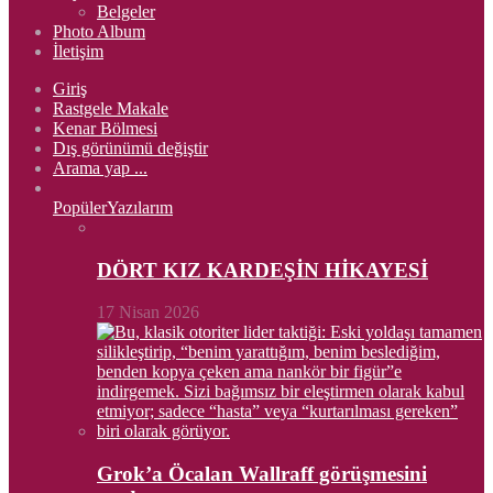
Belgeler
Photo Album
İletişim
Giriş
Rastgele Makale
Kenar Bölmesi
Dış görünümü değiştir
Arama yap ...
Popüler
Yazılarım
DÖRT KIZ KARDEŞİN HİKAYESİ
17 Nisan 2026
Grok’a Öcalan Wallraff görüşmesini