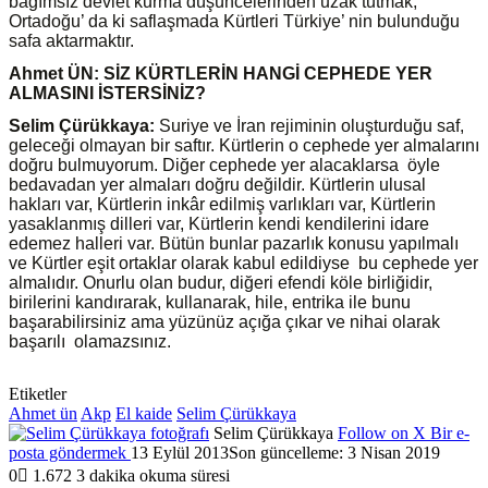
bağımsız devlet kurma düşüncelerinden uzak tutmak,
Ortadoğu’ da ki saflaşmada Kürtleri Türkiye’ nin bulunduğu
safa aktarmaktır.
Ahmet ÜN: SİZ KÜRTLERİN HANGİ CEPHEDE YER
ALMASINI İSTERSİNİZ?
Selim Çürükkaya:
Suriye ve İran rejiminin oluşturduğu saf,
geleceği olmayan bir saftır. Kürtlerin o cephede yer almalarını
doğru bulmuyorum. Diğer cephede yer alacaklarsa öyle
bedavadan yer almaları doğru değildir. Kürtlerin ulusal
hakları var, Kürtlerin inkâr edilmiş varlıkları var, Kürtlerin
yasaklanmış dilleri var, Kürtlerin kendi kendilerini idare
edemez halleri var. Bütün bunlar pazarlık konusu yapılmalı
ve Kürtler eşit ortaklar olarak kabul edildiyse bu cephede yer
almalıdır. Onurlu olan budur, diğeri efendi köle birliğidir,
birilerini kandırarak, kullanarak, hile, entrika ile bunu
başarabilirsiniz ama yüzünüz açığa çıkar ve nihai olarak
başarılı olamazsınız.
Etiketler
Ahmet ün
Akp
El kaide
Selim Çürükkaya
Selim Çürükkaya
Follow on X
Bir e-
posta göndermek
13 Eylül 2013
Son güncelleme: 3 Nisan 2019
0
1.672
3 dakika okuma süresi