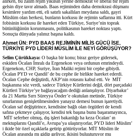
alırken, bu zalim rejim yıkılsın yerine demokrat ve liberal bir rejim
gelsin diye tavır almadı. Baas rejiminden daha demokrasi düşmanı
kesimlere yardım etti, eli satırlı sakallıları meydana saldı, gayri
Müslüm olan herkesi, bunların korkusu ile rejimin saflarına itti. Kürt
fobisinin korkusu ile hareket eden Türkiye, Suriye’nin toprak
bütünlüğünün korunmasını, politikasının hareket noktası yaptı.
Sonuçta dünyada yalınız başına kaldı.
Ahmet ÜN: PYD BAAS REJİMİNİN MİLİS GÜCÜ İSE,
TÜRKİYE PYD LİDERİ MÜSLİM İLE NEYİ GÖRÜŞÜYOR?
Selim Çürükkaya:
O başka bir konu; biraz geriye gidersek,
eskiden Öcalan İmralı da Ergenekon veya ordunun emrindeydi.
Ergenekon, CHP, Suriye, İran Maliki rejimi bir cephe gibiydi.
Öcalan PYD ve Qandil’ de bu cephe ile birlikte hareket ederdi.
Öcalan Cephe değiştirdi, AKP’nin rotasını kabul etti. Ve MİT
başkanına söz verdi, sadece Türkiye Kürtlerini değil, dört parçadaki
Kürtleri Türkiye’ye bağlayacağım dediği anlanşılıyor. Diyarbakır’
da 21 Martta Sırrı Süreyya Önder’e okutulan metinde, Türkiye
sınırlarının genişletilmesinden yanayız demesi bunun işaretiydi.
Öcalan saf değiştirince, kendisine bağlı olan örgütleri de kendi
safına çekmeye çalışıyor, kendisi tek başına bunu başaramayınca,
MİT seferber olmuş, dış işleri bakanlığı ha keza Öcalan’ ın
mektuplarını Qandil’e, Avrupa’ya ulaştırıyorlar, PYD lideri Müslim’
i ikide bir özel uçaklarla getirip götürüyorlar. MİT Müslim ile
Öcalan arasında mı gidip geliyor, ikisini buluşturuyor mu