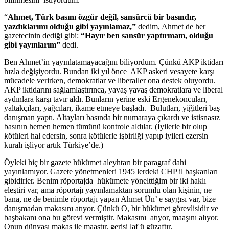
“
Ahmet, Türk basını özgür değil, sansürcü bir basındır,
yazdıklarımı olduğu gibi yayınlamaz,”
dedim, Ahmet de her
gazetecinin dediği gibi:
“Hayır ben sansür yaptırmam, olduğu
gibi yayınlarım”
dedi.
Ben Ahmet’in yayınlatamayacağını biliyordum. Çünkü AKP iktidarı
hızla değişiyordu. Bundan iki yıl önce AKP askeri vesayete karşı
mücadele verirken, demokratlar ve liberaller ona destek oluyordu.
AKP iktidarını sağlamlaştırınca, yavaş yavaş demokratlara ve liberal
aydınlara karşı tavır aldı. Bunların yerine eski Ergenekoncuları,
yaltakçıları, yağcıları, ikame etmeye başladı. Bulutları, yiğitleri baş
danışman yaptı. Altayları basında bir numaraya çıkardı ve istisnasız
basının hemen hemen tümünü kontrole aldılar. (İyilerle bir olup
kötüleri hal edersin, sonra kötülerle işbirliği yapıp iyileri ezersin
kuralı işliyor artık Türkiye’de.)
Öyleki hiç bir gazete hükümet aleyhtarı bir paragraf dahi
yayınlamıyor. Gazete yönetmenleri 1945 lerdeki CHP il başkanları
gibidirler. Benim röportajda hükümete yönelttiğim bir iki haklı
eleştiri var, ama röportajı yayınlamaktan sorumlu olan kişinin, ne
bana, ne de benimle röportajı yapan Ahmet Ün’ e saygısı var, bize
danışmadan makasını atıyor. Çünkü O, bir hükümet görevlisidir ve
başbakanı ona bu görevi vermiştir. Makasını atıyor, maaşını alıyor.
Onun dünyası makas ile maaştır, gerisi laf ü güzaftır.