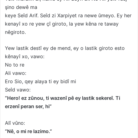
şino dewê ma
keye Seîd Arif. Seîd zi Xarpiyet ra newe ûmeyo. Ey her
kenayî xo re yew çî giroto, la yew kêna re taway
nêgiroto.
Yew lastik destî ey de mend, ey o lastik giroto esto
kênayî xo, vawo:
No to re
Ali vawo:
Ero Sio, qey alaya ti ey bidî mi
Seîd vawo:
“Hero! ez zûnou, ti wazenî pê ey lastik sekereî. Ti
erzenî peran ser, hi”
Alî vûno:
“Nê, o mi re lazimo.”