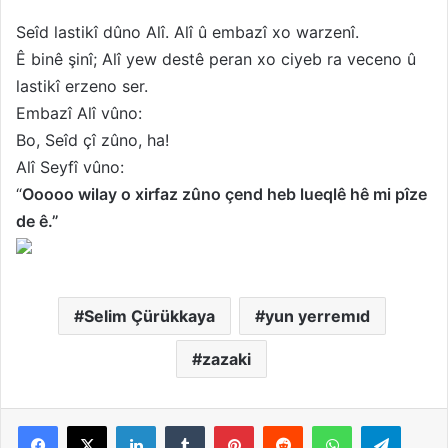
Seîd lastikî dûno Alî. Alî û embazî xo warzenî.
Ê binê şinî; Alî yew destê peran xo ciyeb ra veceno û
lastikî erzeno ser.
Embazî Alî vûno:
Bo, Seîd çî zûno, ha!
Alî Seyfî vûno:
“
Ooooo wilay o xirfaz zûno çend heb lueqlê hê mi pîze
de ê.”
Selim Çürükkaya
yun yerremıd
zazaki
LinkedIn
Tumblr
Pinterest
Reddit
WhatsApp
Telegram