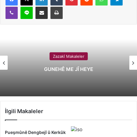
Viber
Line
E-Posta ile paylaş
Yazdır
Zazakî Makaleler
GUNEHÊ ME JÎ HEYE
İlgili Makaleler
Pueşmûnê Dengbejî û Kerkûk