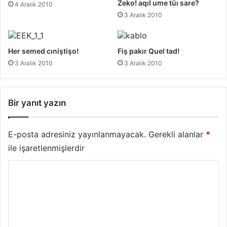
Zeko! aqıl ume tüı sare?
4 Aralık 2010
3 Aralık 2010
Her semed cıniştişo!
Fiş pakır Quel tad!
3 Aralık 2010
3 Aralık 2010
Bir yanıt yazın
E-posta adresiniz yayınlanmayacak.
Gerekli alanlar
*
ile işaretlenmişlerdir
Y
o
r
u