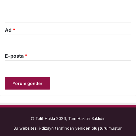
m
*
Ad
*
E-posta
*
© Telif Hakkı 2026, Tüm Hakları Saklıdır.
Bu websitesi
i-dizayn
tarafından yeniden oluşturulmuştur.