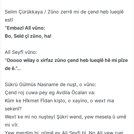
o
-
w
p
Selim Çürükkaya / Zûno zerrê mi de çend heb lueqlê
o
o
estî
n
s
“Embazî Alî vûno:
X
t
Bo, Seîd çî zûno, ha!
a
g
Alî Seyfî vûno:
ö
“
Ooooo wilay o xirfaz zûno çend heb lueqlê hê mi pîze
n
de ê.”…
d
e
r
Sükrü Gülmüs Nasname de nuşt, o vûno:
m
Çend roj cuwa pey eg Avdila Öcalan va:
e
Kûm ke Hîkmet Fîdan kişto, o xayino, o wext ma
k
sekenî?
Wext ke mi no nuşteyî Şükri wend, yew mesela û umê
mi vîr.
Yew merdim bi, nûmê ey Ali Seyfi bi. No Ali yew ruej