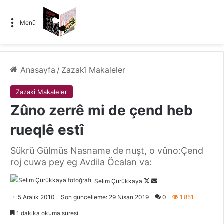
Menü
Anasayfa
/
Zazakî Makaleler
Zazakî Makaleler
Zûno zerrê mi de çend heb
rueqlê estî
Sükrü Gülmüs Nasname de nuşt, o vûno:Çend
roj cuwa pey eg Avdila Öcalan va:
Selim Çürükkaya
F
B
o
i
5 Aralık 2010
Son güncelleme: 29 Nisan 2019
0
1.851
l
r
1 dakika okuma süresi
l
e