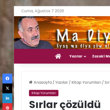
Cuma, Ağustos 7 2026
Ana Sayfa
Yazılar
Zazakî M
Facebook
Anasayfa
/
Yazılar
/
Kitap Yorumları
/
Sı
X
LinkedIn
Kitap Yorumları
Sırlar çözüldü
Pinterest