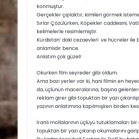
konmuştur.
Gerçekler çıplaktır, kimileri görmek isteme
Sırlar Çözülürken, Köpekler caddesini, Va
kelimelerle resimlemiştir.
Kürdistan’ daki cezaevleri ve hücreler ile
anlamlıdır bence.
Anlatım çok güzel!
Okurken film seyreder gibi oldum.
Ama bazı yerler var ki, hani filmin en hey
da, üçlünün maceralarına, başına gelenler
reklam girer gibi topuktan bir yazı çıkar
yazının anlatımına kapılmışken birden kesi
İranlı mollalarının üçlüyü tutuklamaları bir
topuktan bir yazı çıkarıp okumalarını gari