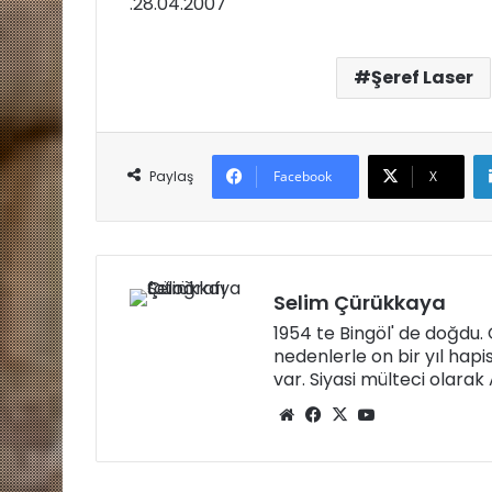
.28.04.2007
Şeref Laser
Paylaş
Facebook
X
Selim Çürükkaya
1954 te Bingöl' de doğdu
nedenlerle on bir yıl hapi
var. Siyasi mülteci olara
W
Fa
X
Yo
eb
ce
uT
sit
bo
ub