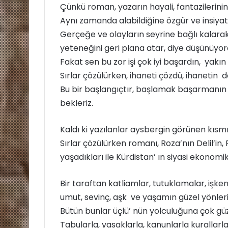
Çünkü roman, yazarın hayali, fantazilerini
e
r
Aynı zamanda alabildiğine özgür ve insiyatif
Gerçeğe ve olayların seyrine bağlı kalarak
e
yeteneğini geri plana atar, diye düşünüyo
k
Fakat sen bu zor işi çok iyi başardın, yakı
Sırlar çözülürken, ihaneti çözdü, ihanetin de
Bu bir başlangıçtır, başlamak başarmanın y
bekleriz.
Kaldı ki yazılanlar aysbergin görünen kısmıd
Sırlar çözülürken romanı, Roza’nın Delil’in
yaşadıkları ile Kürdistan’ ın siyasi ekonomi
Bir taraftan katliamlar, tutuklamalar, işke
umut, sevinç, aşk ve yaşamın güzel yönleri
Bütün bunlar üçlü’ nün yolculuğuna çok güze
Tabularla, yasaklarla, kanunlarla kuralla