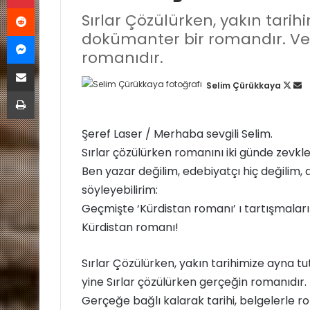
Reddit
Sırlar Çözülürken, yakın tarih
Messenger
dokümanter bir romandır. Ve 
romanıdır.
E-Posta ile paylaş
Selim Çürükkaya
F
B
Yazdır
o
i
l
r
Şeref Laser / Merhaba sevgili Selim.
l
e
Sırlar çözülürken romanını iki günde zevkl
o
-
w
p
Ben yazar değilim, edebiyatçı hiç değilim, 
o
o
söyleyebilirim:
n
s
Geçmişte ‘Kürdistan romanı’ ı tartışmaları 
X
t
Kürdistan romanı!
a
g
Sırlar Çözülürken, yakın tarihimize ayna t
ö
yine Sırlar çözülürken gerçeğin romanıdır.
n
Gerçeğe bağlı kalarak tarihi, belgelerle ro
d