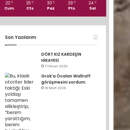
22
25
30
29
24
℃
℃
℃
℃
℃
Cum
Cts
Paz
Pts
Sal
Son Yazılarım
DÖRT KIZ KARDEŞİN
HİKAYESİ
17 Nisan 2026
Grok’a Öcalan Wallraff
görüşmesini sordum:
16 Mart 2026