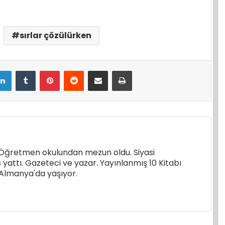
sırlar çözülürken
LinkedIn
Tumblr
Pinterest
Reddit
E-Posta ile paylaş
Yazdır
. Öğretmen okulundan mezun oldu. Siyasi
s yattı. Gazeteci ve yazar. Yayınlanmış 10 Kitabı
k Almanya'da yaşıyor.