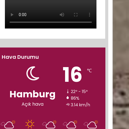
Hava Durumu
16
℃
Hamburg
22º - 15º
86%
Açık hava
3.14 km/h