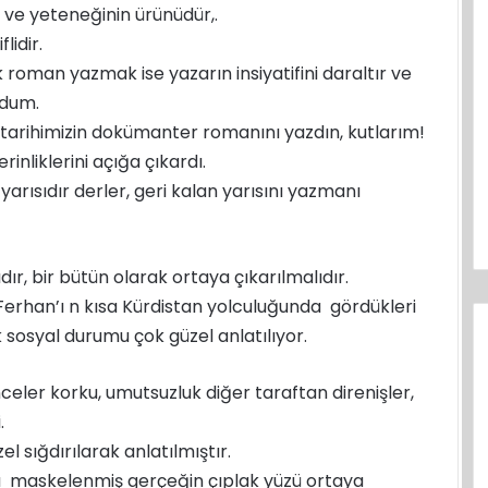
n ve yeteneğinin ürünüdür,.
lidir.
m
 roman yazmak ise yazarın insiyatifini daraltır ve
rdum.
n tarihimizin dokümanter romanını yazdın, kutlarım!
rinliklerini açığa çıkardı.
arısıdır derler, geri kalan yarısını yazmanı
ır, bir bütün olarak ortaya çıkarılmalıdır.
, Ferhan’ı n kısa Kürdistan yolculuğunda gördükleri
k sosyal durumu çok güzel anlatılıyor.
nceler korku, umutsuzluk diğer taraftan direnişler,
.
l sığdırılarak anlatılmıştır.
rla maskelenmiş gerçeğin çıplak yüzü ortaya