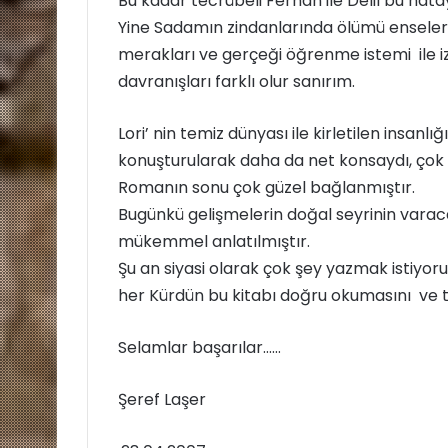
Bu kadar tecrübeli Ferhan ile Delil bu hat
Yine Sadamın zindanlarında ölümü enselerin
merakları ve gerçeği öğrenme istemi ile iza
davranışları farklı olur sanırım.
Lori’ nin temiz dünyası ile kirletilen insanlığ
konuşturularak daha da net konsaydı, çok 
Romanın sonu çok güzel bağlanmıştır.
Bugünkü gelişmelerin doğal seyrinin varaca
mükemmel anlatılmıştır.
Şu an siyasi olarak çok şey yazmak istiyorum
her Kürdün bu kitabı doğru okumasını ve t
Selamlar başarılar……
Şeref Laşer