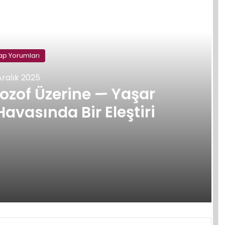
Sonraki
tap Yorumları
Aralık 2025
ozof Üzerine — Yaşar
Havasında Bir Eleştiri
 Kemal’in Anlatı Havasında Bir Eleştiri