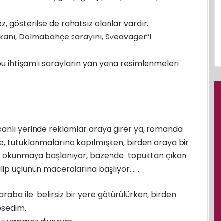
z, gösterilse de rahatsız olanlar vardır.
tikanı, Dolmabahçe sarayını, Sveavagen’i
 bu ihtişamlı sarayların yan yana resimlenmeleri
ecanlı yerinde reklamlar araya girer ya, romanda
e, tutuklanmalarına kapılmışken, birden araya bir
ılıp okunmaya başlanıyor, bazende topuktan çıkan
lip üçlünün maceralarına başlıyor…. ..
 araba ile belirsiz bir yere götürülürken, birden
psedim.