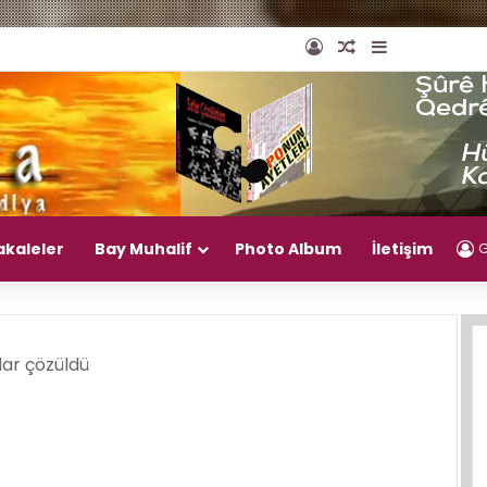
Giriş Yap
Rastgele Makal
Kenar Bölm
akaleler
Bay Muhalif
Photo Album
İletişim
G
rlar çözüldü